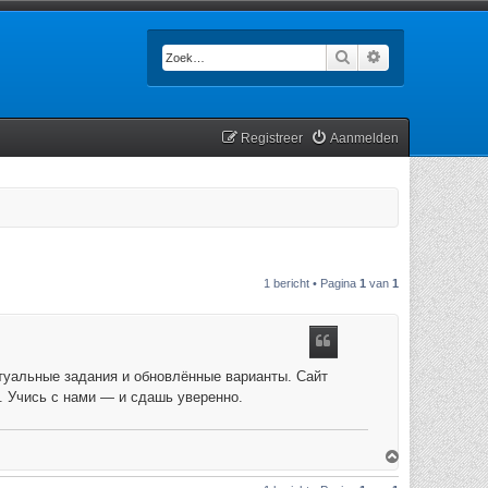
Zoek
Uitgebreid zoek
Registreer
Aanmelden
1 bericht • Pagina
1
van
1
туальные задания и обновлённые варианты. Сайт
. Учись с нами — и сдашь уверенно.
O
m
h