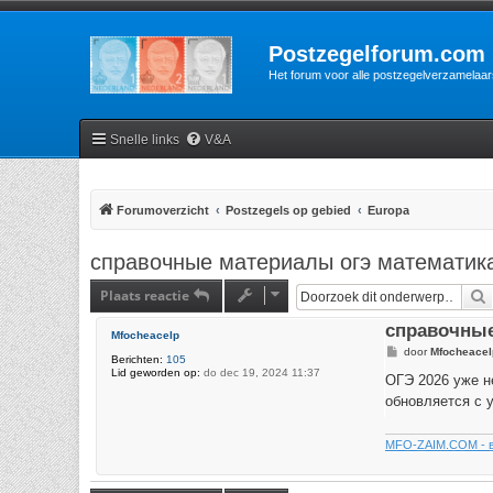
Postzegelforum.com
Het forum voor alle postzegelverzamelaar
Snelle links
V&A
Forumoverzicht
Postzegels op gebied
Europa
справочные материалы огэ математика 
Plaats reactie
справочные
Mfocheacelp
B
door
Mfocheacel
Berichten:
105
e
Lid geworden op:
do dec 19, 2024 11:37
r
ОГЭ 2026 уже н
i
обновляется с 
c
h
t
MFO-ZAIM.COM - в