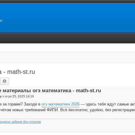
s!
- math-st.ru
Zoek
Uitgebreid zoeken
 материалы огэ математика - math-st.ru
p
»
vr jul 25, 2025 14:16
е за горами? Заходи в
огэ математика 2026
— здесь тебя ждут самые ак
учётом новых требований ФИПИ. Всё бесплатно, удобно, без регистрации
ыдача займов без отказов