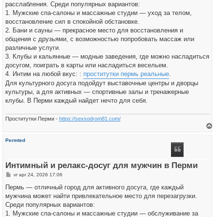
h
расслабления. Среди популярных вариантов:
t
1. Мужские спа-салоны и массажные студии — уход за телом,
восстановление сил в спокойной обстановке.
2. Бани и сауны — прекрасное место для восстановления и
общения с друзьями, с возможностью попробовать массаж или
различные услуги.
3. Клубы и кальянные — модные заведения, где можно насладиться
досугом, поиграть в карты или насладиться весельем.
4. Интим на любой вкус: :
проститутки пермь реальные
.
Для культурного досуга подойдут выставочные центры и дворцы
культуры, а для активных — спортивные залы и тренажерные
клубы. В Перми каждый найдет нечто для себя.
Проститутки Перми -
https://sexsodrom81.com/
h
Permted
o
o
g
Интимный и релакс-досуг для мужчин в Перми
B
vr apr 24, 2026 17:06
e
r
Пермь — отличный город для активного досуга, где каждый
i
мужчина может найти привлекательное место для перезагрузки.
c
h
Среди популярных вариантов:
t
1. Мужские спа-салоны и массажные студии — обслуживание за