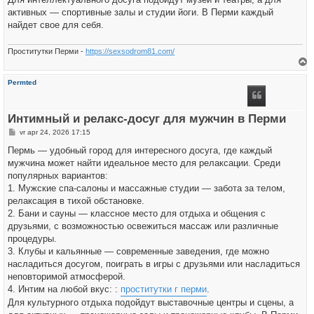
активных — спортивные залы и студии йоги. В Перми каждый
найдет свое для себя.
Проститутки Перми -
https://sexsodrom81.com/
h
Permted
o
o
g
Интимный и релакс-досуг для мужчин в Перми
B
vr apr 24, 2026 17:15
e
r
Пермь — удобный город для интересного досуга, где каждый
i
мужчина может найти идеальное место для релаксации. Среди
c
h
популярных вариантов:
t
1. Мужские спа-салоны и массажные студии — забота за телом,
релаксация в тихой обстановке.
2. Бани и сауны — классное место для отдыха и общения с
друзьями, с возможностью освежиться массаж или различные
процедуры.
3. Клубы и кальянные — современные заведения, где можно
насладиться досугом, поиграть в игры с друзьями или насладиться
неповторимой атмосферой.
4. Интим на любой вкус: :
проститутки г перми
.
Для культурного отдыха подойдут выставочные центры и сцены, а