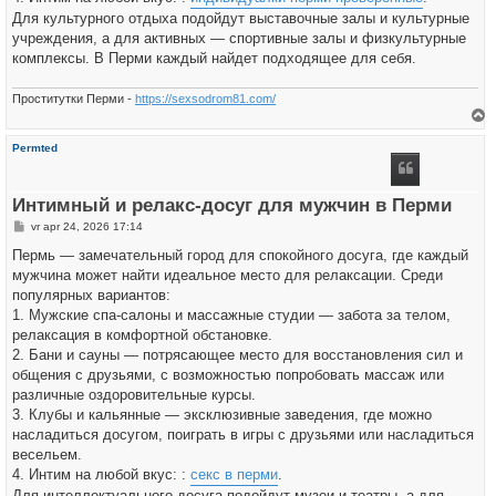
Для культурного отдыха подойдут выставочные залы и культурные
учреждения, а для активных — спортивные залы и физкультурные
комплексы. В Перми каждый найдет подходящее для себя.
Проститутки Перми -
https://sexsodrom81.com/
h
Permted
o
o
g
Интимный и релакс-досуг для мужчин в Перми
B
vr apr 24, 2026 17:14
e
r
Пермь — замечательный город для спокойного досуга, где каждый
i
мужчина может найти идеальное место для релаксации. Среди
c
h
популярных вариантов:
t
1. Мужские спа-салоны и массажные студии — забота за телом,
релаксация в комфортной обстановке.
2. Бани и сауны — потрясающее место для восстановления сил и
общения с друзьями, с возможностью попробовать массаж или
различные оздоровительные курсы.
3. Клубы и кальянные — эксклюзивные заведения, где можно
насладиться досугом, поиграть в игры с друзьями или насладиться
весельем.
4. Интим на любой вкус: :
секс в перми
.
Для интеллектуального досуга подойдут музеи и театры, а для