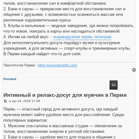
телом, восстановление сил в комфортной обстановке.
2. Бани и сауны — прекрасное место для восстановления сил и
общения с друзьями, с возможностью освежиться массаж или
различные оздоровительные курсы.
3. Клубы и кальянные — модные заведения, где можно попробовать
что-то новое, поиграть в карты или насладиться обстановкой.
4. Интим на любой вкус: :
индивидуалки пермь телеграм
.
Для интеллектуального досуга подойдут музеи и культурные
учреждения, а для активных — спорт-клубы и тренажерные клубы.
В Перми каждый найдет что-то для себя.
Проститутки Перми -
https://sexsodrom81.com/
h
Permted
o
o
g
Интимный и релакс-досуг для мужчин в Перми
B
vr apr 24, 2026 17:08
e
r
Пермь — классный город для активного досуга, где каждый
i
мужчина может найти удобное место для расслабления. Среди
c
h
популярных вариантов:
t
1. Мужские спа-салоны и массажные студии — обновление за
телом, восстановление энергии в уютной обстановке.
2. Бани и сауны — удобное место для отдыха и общения с