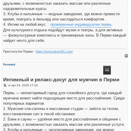
друзьями, с возможностью заказать массаж или различные
оздоровительные курсы.
3. Клубы и кальянные — модные заведения, где можно провести
время, поиграть в бильярд или насладиться комфортом.
4. Интим на любой вкус: :
проверенные индивидуалки пермь
.
Для культурного отдыха подойдут музеи и театры, а для активных
— физкультурные комплексы и тренажерные залы. В Перми каждый
найдет нечто для себя.
Проститутки Перми -
https://sexsodrom81.com/
h
Permted
o
o
g
Интимный и релакс-досуг для мужчин в Перми
B
vr apr 24, 2026 17:10
e
r
Пермь — неповторимый город для спокойного досуга, где каждый
i
мужчина может найти подходящее место для расслабления. Среди
c
h
популярных вариантов:
t
1. Мужские спа-салоны и массажные студии — забота за телом,
восстановление сил в тихой обстановке.
2. Бани и сауны — удобное место для расслабления и общения с
друзьями, с возможностью заказать массаж или различные услуги.
3. Клубы и кальянные — эксклюзивные заведения, где можно