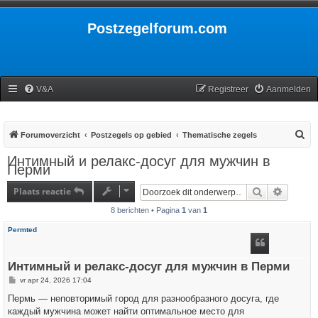
Postzegelforum.com
V&A
Registreer
Aanmelden
Z
Forumoverzicht
Postzegels op gebied
Thematische zegels
o
Интимный и релакс-досуг для мужчин в
Перми
e
k
Plaats reactie
Zoek
Uitgebr
8 berichten • Pagina
1
van
1
Permted
Интимный и релакс-досуг для мужчин в Перми
B
vr apr 24, 2026 17:04
e
r
Пермь — неповторимый город для разнообразного досуга, где
i
каждый мужчина может найти оптимальное место для
c