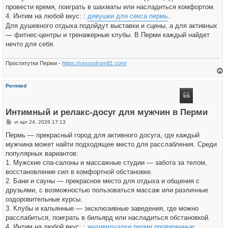
провести время, поиграть в шахматы или насладиться комфортом.
4. Интим на любой вкус: :
девушки для секса пермь
.
Для душевного отдыха подойдут выставки и сцены, а для активных
— фитнес-центры и тренажерные клубы. В Перми каждый найдет
нечто для себя.
Проститутки Перми -
https://sexsodrom81.com/
h
Permted
o
o
g
Интимный и релакс-досуг для мужчин в Перми
B
vr apr 24, 2026 17:13
e
r
Пермь — прекрасный город для активного досуга, где каждый
i
мужчина может найти подходящее место для расслабления. Среди
c
h
популярных вариантов:
t
1. Мужские спа-салоны и массажные студии — забота за телом,
восстановление сил в комфортной обстановке.
2. Бани и сауны — прекрасное место для отдыха и общения с
друзьями, с возможностью пользоваться массаж или различные
оздоровительные курсы.
3. Клубы и кальянные — эксклюзивные заведения, где можно
расслабиться, поиграть в бильярд или насладиться обстановкой.
4. Интим на любой вкус: :
индивидуалки перми проверенные
.