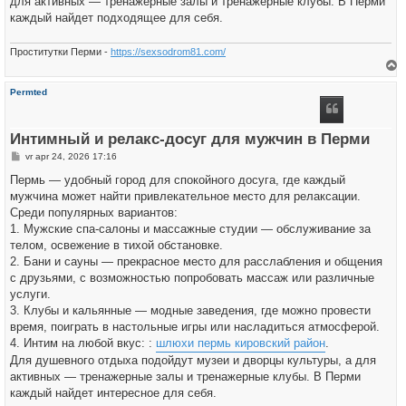
для активных — тренажерные залы и тренажерные клубы. В Перми
каждый найдет подходящее для себя.
Проститутки Перми -
https://sexsodrom81.com/
h
Permted
o
o
g
Интимный и релакс-досуг для мужчин в Перми
B
vr apr 24, 2026 17:16
e
r
Пермь — удобный город для спокойного досуга, где каждый
i
мужчина может найти привлекательное место для релаксации.
c
h
Среди популярных вариантов:
t
1. Мужские спа-салоны и массажные студии — обслуживание за
телом, освежение в тихой обстановке.
2. Бани и сауны — прекрасное место для расслабления и общения
с друзьями, с возможностью попробовать массаж или различные
услуги.
3. Клубы и кальянные — модные заведения, где можно провести
время, поиграть в настольные игры или насладиться атмосферой.
4. Интим на любой вкус: :
шлюхи пермь кировский район
.
Для душевного отдыха подойдут музеи и дворцы культуры, а для
активных — тренажерные залы и тренажерные клубы. В Перми
каждый найдет интересное для себя.