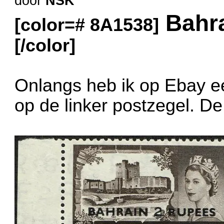
door
NSK
Bahra
[color=# 8A1538]
[/color]
Onlangs heb ik op Ebay e
op de linker postzegel. De