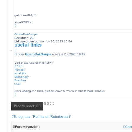
h
o
t
e
k
goto.now/BrfpR
e
n
yt.vu/PNGUc
O
m
h
GuatoDakGaups
o
Berichten:
23
o
Lid geworden op:
wo nov 26, 2025 16:56
g
useful links
C
i
B
door
GuatoDakGaups
»
zo jun 28, 2026 19:42
t
e
e
r
Visit these useful links (18+):
e
i
37:40
r
Newest
c
small tits
h
Missionary
t
Brazilian
0:40
After visiting the links, please leave a review in this thread. Thanks.
O
m
h
o
Plaats reactie
o
g
Terug naar “Ruimte en Ruimtevaart”
Forumoverzicht
Cont