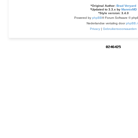
*
Original Author:
Brad Veryard
*
Updated to 3.3.x by
MannixMD
*
Style version: 3.4.0
Powered by
phpBB
® Forum Software © php
Nederlandse vertaling door
phpBB.n
Privacy
|
Gebruikersvoorwaarden