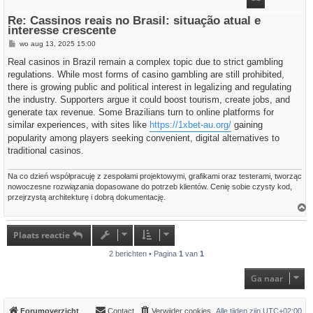
g
Re: Cassinos reais no Brasil: situação atual e
interesse crescente
B
wo aug 13, 2025 15:00
e
r
Real casinos in Brazil remain a complex topic due to strict gambling
i
regulations. While most forms of casino gambling are still prohibited,
c
h
there is growing public and political interest in legalizing and regulating
t
the industry. Supporters argue it could boost tourism, create jobs, and
generate tax revenue. Some Brazilians turn to online platforms for
similar experiences, with sites like
https://1xbet-au.org/
gaining
popularity among players seeking convenient, digital alternatives to
traditional casinos.
Na co dzień współpracuję z zespołami projektowymi, grafikami oraz testerami, tworząc
nowoczesne rozwiązania dopasowane do potrzeb klientów. Cenię sobie czysty kod,
przejrzystą architekturę i dobrą dokumentację.
h
o
Plaats reactie
o
g
2 berichten • Pagina
1
van
1
Ga naar
Forumoverzicht
Contact
Verwijder cookies
Alle tijden zijn
UTC+02:00