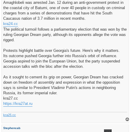
Amaghlobeli was arrested Jan. 12 during an anti-government protest in
the coastal city of Batumi, one of over 40 people in custody on criminal
charges from a series of demonstrations that have hit the South
Caucasus nation of 3.7 million in recent months.
kra24.cc
The political turmoil follows a parliamentary election that was won by the
ruling Georgian Dream party, although its opponents allege the vote was
rigged.
Protests highlight battle over Georgia's future. Here's why it matters.
Its outcome pushed Georgia further into Russia's orbit of influence.
Georgia aspired to join the European Union, but the party suspended
accession talks with the bloc after the election.
As it sought to cement its grip on power, Georgian Dream has cracked
down on freedom of assembly and expression in what the opposition
says is similar to President Vladimir Putin's actions in neighboring
Russia, its former imperial ruler.
kra27.cc
https://kra27at.ru
kra25 cc
h
Stephencab
o