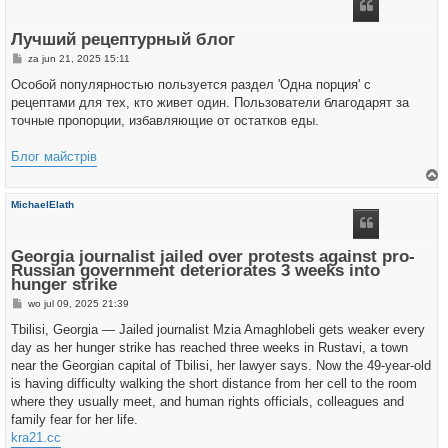
o
g
Лучший рецептурный блог
B
za jun 21, 2025 15:11
e
r
Особой популярностью пользуется раздел 'Одна порция' с
i
рецептами для тех, кто живет один. Пользователи благодарят за
c
h
точные пропорции, избавляющие от остатков еды.
t
Блог майстрів
h
MichaelElath
o
o
g
Georgia journalist jailed over protests against pro-
Russian government deteriorates 3 weeks into
hunger strike
B
wo jul 09, 2025 21:39
e
r
Tbilisi, Georgia — Jailed journalist Mzia Amaghlobeli gets weaker every
i
day as her hunger strike has reached three weeks in Rustavi, a town
c
h
near the Georgian capital of Tbilisi, her lawyer says. Now the 49-year-old
t
is having difficulty walking the short distance from her cell to the room
where they usually meet, and human rights officials, colleagues and
family fear for her life.
kra21.cc