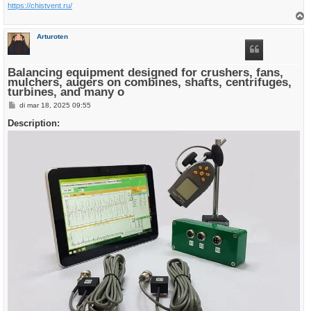
https://chistvent.ru/
h
Arturoten
o
o
g
Balancing equipment designed for crushers, fans,
mulchers, augers on combines, shafts, centrifuges,
turbines, and many o
B
di mar 18, 2025 09:55
e
r
Description:
i
c
h
t