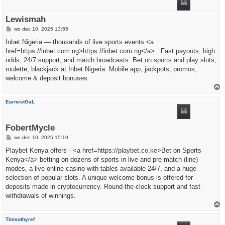
o
g
Lewismah
B
wo dec 10, 2025 13:55
e
r
Inbet Nigeria — thousands of live sports events <a
i
href=https://inbet.com.ng>https://inbet.com.ng</a> . Fast payouts, high
c
h
odds, 24/7 support, and match broadcasts. Bet on sports and play slots,
t
roulette, blackjack at Inbet Nigeria. Mobile app, jackpots, promos,
welcome & deposit bonuses.
h
EarnestGaL
o
o
g
FobertMycle
B
wo dec 10, 2025 15:19
e
r
Playbet Kenya offers - <a href=https://playbet.co.ke>Bet on Sports
i
Kenya</a> betting on dozens of sports in live and pre-match (line)
c
h
modes, a live online casino with tables available 24/7, and a huge
t
selection of popular slots. A unique welcome bonus is offered for
deposits made in cryptocurrency. Round-the-clock support and fast
withdrawals of winnings.
h
Timsothyref
o