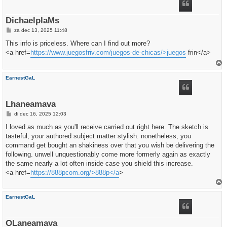
o
g
DichaelplaMs
B
za dec 13, 2025 11:48
e
r
This info is priceless. Where can I find out more?
i
<a href=
https://www.juegosfriv.com/juegos-de-chicas/>juegos
frin</a>
c
h
t
h
EarnestGaL
o
o
g
Lhaneamava
B
di dec 16, 2025 12:03
e
r
I loved as much as you'll receive carried out right here. The sketch is
i
tasteful, your authored subject matter stylish. nonetheless, you
c
h
command get bought an shakiness over that you wish be delivering the
t
following. unwell unquestionably come more formerly again as exactly
the same nearly a lot often inside case you shield this increase.
<a href=
https://888pcom.org/>888p</a
>
h
EarnestGaL
o
o
g
OLaneamava