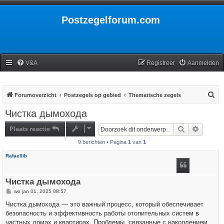
Postzegelforum.com
V&A
Registreer
Aanmelden
Z
Forumoverzicht
Postzegels op gebied
Thematische zegels
o
Чистка дымохода
e
Plaats reactie
Zoek
Uitgebr
k
9 berichten • Pagina
1
van
1
Rafaellib
Чистка дымохода
B
wo jan 01, 2025 08:57
e
r
Чистка дымохода — это важный процесс, который обеспечивает
i
безопасность и эффективность работы отопительных систем в
c
h
частных домах и квартирах. Проблемы, связанные с накоплением