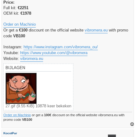
Price:
Full kit:
€2251
OEM kit:
€1978
Order on Machinio
Or get a
€100
discount on the official website
vibromera.eu
with promo
code
VB100
Instagram:
https://www.instagram.com/vibromera_ou/
Youtube:
https://www.youtube.com/@vibromera
Website:
vibromera.eu
BIJLAGEN
27.gif (9.55 KiB) 10878 keer bekeken
Order on Machinio
or get a
100€
discount on the official website vibromera.eu with
promo code
VB100
h
KocotPar
o