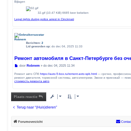
Bijlagen
32.gif (10.47 KiB) 6685 keer bekeken
Legal rights during police arrest in Cincinnati
Robnem
Berichten:
2
Lid geworden op:
do dec 04, 2025 11:33
Ремонт автомобиля в Санкт-Петербурге без оч
B
door
Robnem
»
do dec 04, 2025 11:34
e
r
Ремонт авто СПб
https://auto-5-box.ru/remont-avto-spb.html
— срочно, профессиона
i
ремонт двигателя, тормозной системы, автоэлектрики. Звони и приезжай — пом
стоимость ремонта авто
c
h
t
Plaats reactie
Terug naar “(Huis)dieren”
Forumoverzicht
Contac