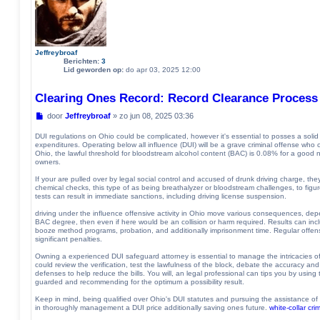
Jeffreybroaf
Berichten:
3
Lid geworden op:
do apr 03, 2025 12:00
Clearing Ones Record: Record Clearance Process a
B
door
Jeffreybroaf
»
zo jun 08, 2025 03:36
e
r
DUI regulations on Ohio could be complicated, however it's essential to posses a solid
i
expenditures. Operating below all influence (DUI) will be a grave criminal offense who
Ohio, the lawful threshold for bloodstream alcohol content (BAC) is 0.08% for a good 
c
owners.
h
t
If your are pulled over by legal social control and accused of drunk driving charge, they
chemical checks, this type of as being breathalyzer or bloodstream challenges, to figure
tests can result in immediate sanctions, including driving license suspension.
driving under the influence offensive activity in Ohio move various consequences, depe
BAC degree, then even if here would be an collision or harm required. Results can in
booze method programs, probation, and additionally imprisonment time. Regular offen
significant penalties.
Owning a experienced DUI safeguard attorney is essential to manage the intricacies of
could review the verification, test the lawfulness of the block, debate the accuracy and
defenses to help reduce the bills. You will, an legal professional can tips you by usin
guarded and recommending for the optimum a possibility result.
Keep in mind, being qualified over Ohio's DUI statutes and pursuing the assistance of 
in thoroughly management a DUI price additionally saving ones future.
white-collar cr