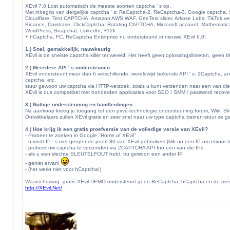
r
XEvil 7.0 Lost automatisch de meeste soorten captcha ' s op,
i
Met inbegrip van dergelijke captcha ' s: ReCaptcha-2, ReCaptcha-3, Google captcha
Cloudflare, Text CAPTCHA, Amazon AWS WAF, GeeTest slider, Arkose Labs, TikTok verif
c
Binance, Coinbase, ClickCaptcha, Rotating CAPTCHA, Microsoft account, Mathematic
h
WordPress, Snapchat, LinkedIn, +12k
t
+ hCaptcha, FC, ReCaptcha Enterprize nu ondersteund in nieuwe XEvil 6.0!
1.) Snel, gemakkelijk, nauwkeurig
XEvil is de snelste captcha killer ter wereld. Het heeft geen oplossingslimieten, geen
2.) Meerdere API ' s ondersteunen
XEvil ondersteunt meer dan 6 verschillende, wereldwijd bekende API ' s: 2Captcha, an
captcha, etc.
stuur gewoon uw captcha via HTTP-verzoek, zoals u kunt verzenden naar een van die 
XEvil is dus compatibel met honderden applicaties voor SEO / SMM / password recovery/
3.) Nuttige ondersteuning en handleidingen
Na aankoop kreeg je toegang tot een privé-technologie.ondersteuning forum, Wiki, S
Ontwikkelaars zullen XEvil gratis en zeer snel naar uw type captcha trainen-stuur ze
4.) Hoe krijg ik een gratis proefversie van de volledige versie van XEvil?
- Probeer te zoeken in Google "Home of XEvil"
- u vindt IP ' s met geopende poort 80 van XEvil-gebruikers (klik op een IP om ervoor 
- probeer uw captcha te verzenden via 2CAPTCHA API Ino een van die IPs
- als u een slechte SLEUTELFOUT hebt, tru gewoon een ander IP
- geniet ervan!
- (het werkt niet voor hCaptcha!)
Waarschuwing: gratis XEvil DEMO ondersteunt geen ReCaptcha, hCaptcha en de mee
http://XEvil.Net/