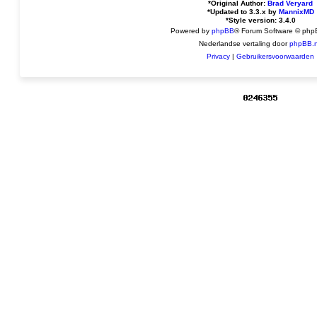
*
Original Author:
Brad Veryard
*
Updated to 3.3.x by
MannixMD
*
Style version: 3.4.0
Powered by
phpBB
® Forum Software © php
Nederlandse vertaling door
phpBB.n
Privacy
|
Gebruikersvoorwaarden