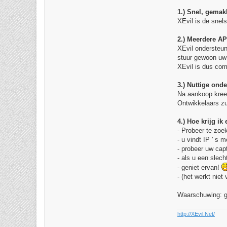
1.) Snel, gemak
XEvil is de snel
2.) Meerdere AP
XEvil ondersteun
stuur gewoon uw 
XEvil is dus com
3.) Nuttige ond
Na aankoop kreeg
Ontwikkelaars zu
4.) Hoe krijg ik
- Probeer te zoe
- u vindt IP ' s 
- probeer uw ca
- als u een sle
- geniet ervan!
- (het werkt niet
Waarschuwing: g
http://XEvil.Net/