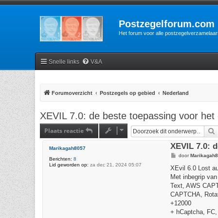
Postzegelforum.com
Het forum voor alle postzegelverzamelaar
Snelle links
V&A
Forumoverzicht
Postzegels op gebied
Nederland
XEVIL 7.0: de beste toepassing voor het
Plaats reactie
XEVIL 7.0: 
Marikagah8057
B
door
Marikagah
Berichten:
8
e
Lid geworden op:
za dec 21, 2024 05:07
r
XEvil 6.0 Lost a
i
Met inbegrip van
c
h
Text, AWS CAPTCH
t
CAPTCHA, Rotate
+12000
+ hCaptcha, FC, 