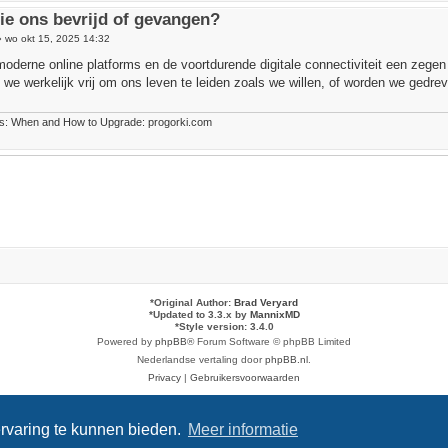
ie ons bevrijd of gevangen?
»
wo okt 15, 2025 14:32
 moderne online platforms en de voortdurende digitale connectiviteit een zegen
 we werkelijk vrij om ons leven te leiden zoals we willen, of worden we gedre
ps: When and How to Upgrade: progorki.com
*
Original Author:
Brad Veryard
*
Updated to 3.3.x by
MannixMD
*
Style version: 3.4.0
Powered by
phpBB
® Forum Software © phpBB Limited
Nederlandse vertaling door
phpBB.nl
.
Privacy
|
Gebruikersvoorwaarden
rvaring te kunnen bieden.
Meer informatie