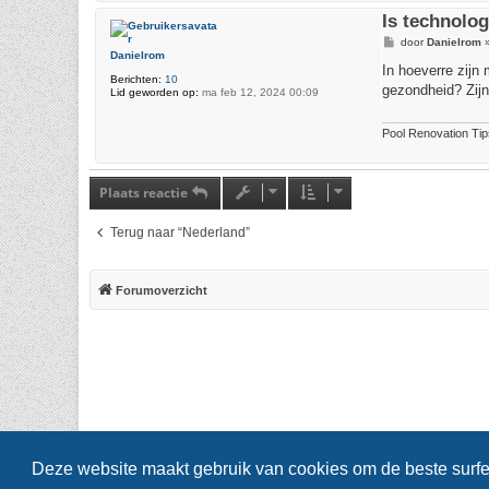
Is technolog
B
door
Danielrom
e
Danielrom
r
In hoeverre zijn
Berichten:
10
i
gezondheid? Zijn
Lid geworden op:
ma feb 12, 2024 00:09
c
h
t
Pool Renovation Ti
Plaats reactie
Terug naar “Nederland”
Forumoverzicht
Deze website maakt gebruik van cookies om de beste surfe