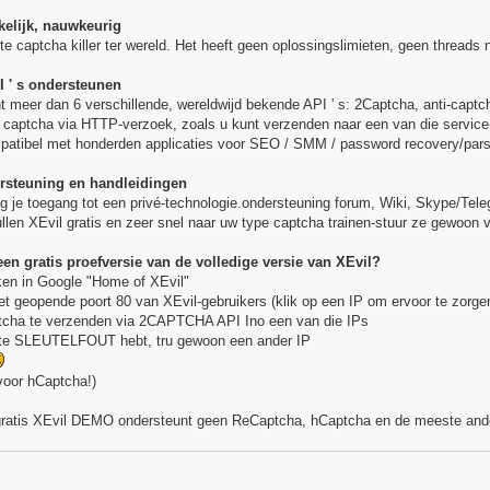
kelijk, nauwkeurig
ste captcha killer ter wereld. Het heeft geen oplossingslimieten, geen threads
I ' s ondersteunen
t meer dan 6 verschillende, wereldwijd bekende API ' s: 2Captcha, anti-capt
captcha via HTTP-verzoek, zoals u kunt verzenden naar een van die service
patibel met honderden applicaties voor SEO / SMM / password recovery/parsin
ersteuning en handleidingen
 je toegang tot een privé-technologie.ondersteuning forum, Wiki, Skype/Tele
llen XEvil gratis en zeer snel naar uw type captcha trainen-stuur ze gewoon 
 een gratis proefversie van de volledige versie van XEvil?
ken in Google "Home of XEvil"
met geopende poort 80 van XEvil-gebruikers (klik op een IP om ervoor te zorge
ptcha te verzenden via 2CAPTCHA API Ino een van die IPs
chte SLEUTELFOUT hebt, tru gewoon een ander IP
 voor hCaptcha!)
ratis XEvil DEMO ondersteunt geen ReCaptcha, hCaptcha en de meeste ande