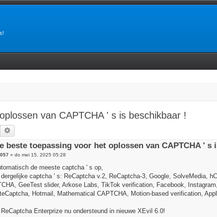
s!
 oplossen van CAPTCHA ' s is beschikbaar !
Zoek
Uitgebreid zoeken
de beste toepassing voor het oplossen van CAPTCHA ' s i
8057
»
do mei 15, 2025 05:28
utomatisch de meeste captcha ' s op,
 dergelijke captcha ' s: ReCaptcha v.2, ReCaptcha-3, Google, SolveMedia, h
A, GeeTest slider, Arkose Labs, TikTok verification, Facebook, Instagram,
Captcha, Hotmail, Mathematical CAPTCHA, Motion-based verification, Apple
ReCaptcha Enterprize nu ondersteund in nieuwe XEvil 6.0!