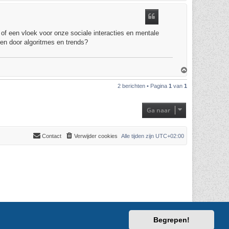
h
o
o
g
 of een vloek voor onze sociale interacties en mentale
ven door algoritmes en trends?
O
m
h
2 berichten • Pagina
1
van
1
o
o
g
Ga naar
Contact
Verwijder cookies
Alle tijden zijn
UTC+02:00
Begrepen!