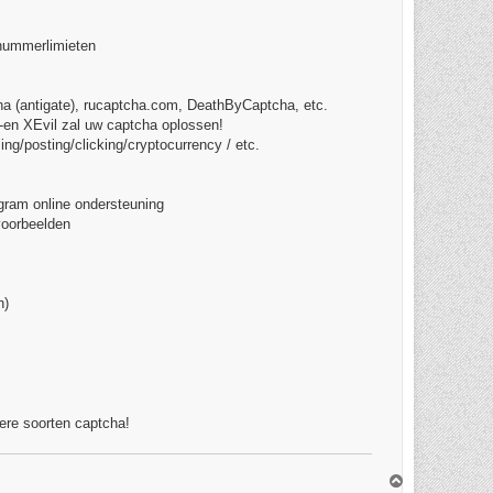
 nummerlimieten
cha (antigate), rucaptcha.com, DeathByCaptcha, etc.
-en XEvil zal uw captcha oplossen!
g/posting/clicking/cryptocurrency / etc.
gram online ondersteuning
voorbeelden
n)
re soorten captcha!
O
m