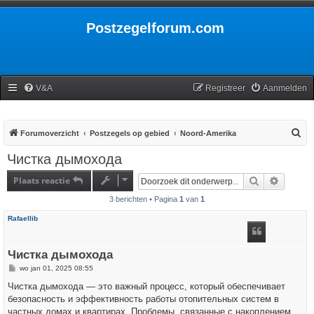
Postzegelforum.com
V&A
Registreer
Aanmelden
Z
Forumoverzicht
Postzegels op gebied
Noord-Amerika
o
Чистка дымохода
e
Plaats reactie
Zoek
Uitgebr
k
3 berichten • Pagina
1
van
1
Rafaellib
Чистка дымохода
B
wo jan 01, 2025 08:55
e
r
Чистка дымохода — это важный процесс, который обеспечивает
i
безопасность и эффективность работы отопительных систем в
c
h
частных домах и квартирах. Проблемы, связанные с накоплением