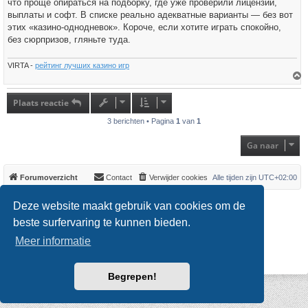
что проще опираться на подборку, где уже проверили лицензии,
выплаты и софт. В списке реально адекватные варианты — без вот
этих «казино-однодневок». Короче, если хотите играть спокойно,
без сюрпризов, гляньте туда.
VIRTA -
рейтинг лучших казино игр
h
o
Plaats reactie
o
g
3 berichten • Pagina
1
van
1
Ga naar
Forumoverzicht
Contact
Verwijder cookies
Alle tijden zijn
UTC+02:00
*
Original Author:
Brad Veryard
Deze website maakt gebruik van cookies om de
*
Updated to 3.3.x by
MannixMD
*
Style version: 3.4.0
beste surfervaring te kunnen bieden.
Powered by
phpBB
® Forum Software © phpBB Limited
Meer informatie
Nederlandse vertaling door
phpBB.nl
.
Privacy
|
Gebruikersvoorwaarden
Begrepen!