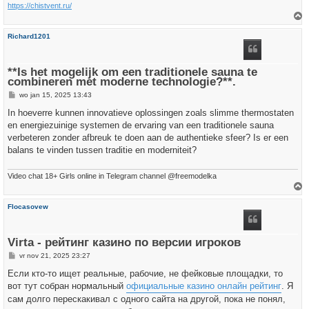
https://chistvent.ru/
h
Richard1201
o
o
g
**Is het mogelijk om een traditionele sauna te
combineren met moderne technologie?**.
B
wo jan 15, 2025 13:43
e
r
In hoeverre kunnen innovatieve oplossingen zoals slimme thermostaten
i
en energiezuinige systemen de ervaring van een traditionele sauna
c
h
verbeteren zonder afbreuk te doen aan de authentieke sfeer? Is er een
t
balans te vinden tussen traditie en moderniteit?
Video chat 18+ Girls online in Telegram channel @freemodelka
h
Flocasovew
o
o
g
Virta - рейтинг казино по версии игроков
B
vr nov 21, 2025 23:27
e
r
Если кто-то ищет реальные, рабочие, не фейковые площадки, то
i
вот тут собран нормальный
официальные казино онлайн рейтинг
. Я
c
h
сам долго перескакивал с одного сайта на другой, пока не понял,
t