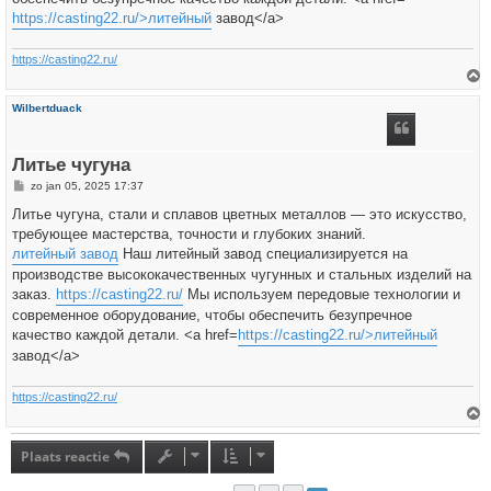
https://casting22.ru/>литейный
завод</a>
https://casting22.ru/
h
Wilbertduack
o
o
g
Литье чугуна
B
zo jan 05, 2025 17:37
e
r
Литье чугуна, стали и сплавов цветных металлов — это искусство,
i
требующее мастерства, точности и глубоких знаний.
c
h
литейный завод
Наш литейный завод специализируется на
t
производстве высококачественных чугунных и стальных изделий на
заказ.
https://casting22.ru/
Мы используем передовые технологии и
современное оборудование, чтобы обеспечить безупречное
качество каждой детали. <a href=
https://casting22.ru/>литейный
завод</a>
https://casting22.ru/
h
o
Plaats reactie
o
g