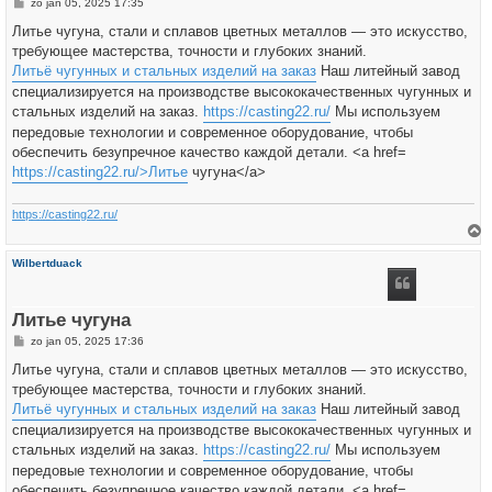
B
zo jan 05, 2025 17:35
e
r
Литье чугуна, стали и сплавов цветных металлов — это искусство,
i
требующее мастерства, точности и глубоких знаний.
c
h
Литьё чугунных и стальных изделий на заказ
Наш литейный завод
t
специализируется на производстве высококачественных чугунных и
стальных изделий на заказ.
https://casting22.ru/
Мы используем
передовые технологии и современное оборудование, чтобы
обеспечить безупречное качество каждой детали. <a href=
https://casting22.ru/>Литье
чугуна</a>
https://casting22.ru/
h
Wilbertduack
o
o
g
Литье чугуна
B
zo jan 05, 2025 17:36
e
r
Литье чугуна, стали и сплавов цветных металлов — это искусство,
i
требующее мастерства, точности и глубоких знаний.
c
h
Литьё чугунных и стальных изделий на заказ
Наш литейный завод
t
специализируется на производстве высококачественных чугунных и
стальных изделий на заказ.
https://casting22.ru/
Мы используем
передовые технологии и современное оборудование, чтобы
обеспечить безупречное качество каждой детали. <a href=