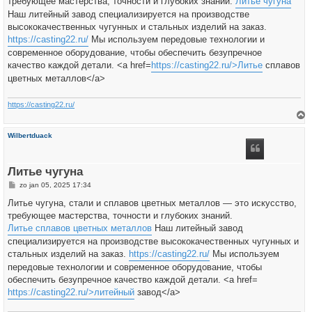
требующее мастерства, точности и глубоких знаний.
Литье чугуна
c
h
Наш литейный завод специализируется на производстве
t
высококачественных чугунных и стальных изделий на заказ.
https://casting22.ru/
Мы используем передовые технологии и
современное оборудование, чтобы обеспечить безупречное
качество каждой детали. <a href=
https://casting22.ru/>Литье
сплавов
цветных металлов</a>
https://casting22.ru/
h
Wilbertduack
o
o
g
Литье чугуна
B
zo jan 05, 2025 17:34
e
r
Литье чугуна, стали и сплавов цветных металлов — это искусство,
i
требующее мастерства, точности и глубоких знаний.
c
h
Литье сплавов цветных металлов
Наш литейный завод
t
специализируется на производстве высококачественных чугунных и
стальных изделий на заказ.
https://casting22.ru/
Мы используем
передовые технологии и современное оборудование, чтобы
обеспечить безупречное качество каждой детали. <a href=
https://casting22.ru/>литейный
завод</a>