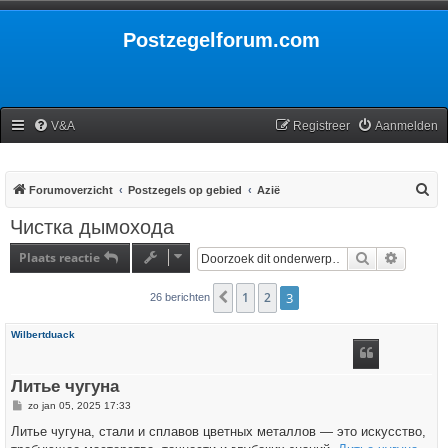
Postzegelforum.com
V&A
Registreer
Aanmelden
Z
Forumoverzicht
Postzegels op gebied
Azië
o
Чистка дымохода
e
Plaats reactie
Zoek
Uitgebr
k
1
2
3
Vorige
26 berichten
Wilbertduack
Литье чугуна
B
zo jan 05, 2025 17:33
e
r
Литье чугуна, стали и сплавов цветных металлов — это искусство,
i