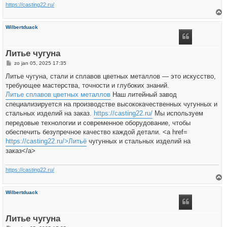
https://casting22.ru/
h
Wilbertduack
o
o
g
Литье чугуна
B
zo jan 05, 2025 17:35
e
r
Литье чугуна, стали и сплавов цветных металлов — это искусство,
i
требующее мастерства, точности и глубоких знаний.
c
h
Литье сплавов цветных металлов
Наш литейный завод
t
специализируется на производстве высококачественных чугунных и
стальных изделий на заказ.
https://casting22.ru/
Мы используем
передовые технологии и современное оборудование, чтобы
обеспечить безупречное качество каждой детали. <a href=
https://casting22.ru/>Литьё
чугунных и стальных изделий на
заказ</a>
https://casting22.ru/
h
Wilbertduack
o
o
g
Литье чугуна