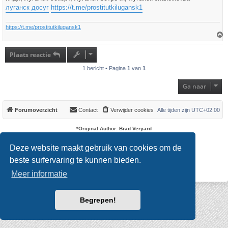
t
луганск досуг
https://t.me/prostitutkilugansk1
https://t.me/prostitutkilugansk1
h
o
Plaats reactie
o
g
1 bericht • Pagina
1
van
1
Ga naar
Forumoverzicht
Contact
Verwijder cookies
Alle tijden zijn
UTC+02:00
*
Original Author:
Brad Veryard
*
Updated to 3.3.x by
MannixMD
*
Style version: 3.4.0
Deze website maakt gebruik van cookies om de
Powered by
phpBB
® Forum Software © phpBB Limited
Nederlandse vertaling door
phpBB.nl
.
beste surfervaring te kunnen bieden.
Privacy
|
Gebruikersvoorwaarden
Meer informatie
Begrepen!