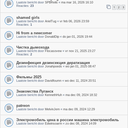
Laatste bericht door
SPBReils
«
ma mar 16, 2026 16:10
Reacties:
23
1
2
3
shamed girls
Laatste bericht door
ArielTug
«
vr feb 06, 2026 23:59
Reacties:
1
Hi from a newcomer
Laatste bericht door
DonaldDip
«
do jan 01, 2026 19:44
Чистка дымохода
Laatste bericht door
Flocasovew
«
vr nov 21, 2025 23:27
Reacties:
2
Дезинфекция дезинсекция дератизация
Laatste bericht door
Jonahpoeds
«
wo jan 01, 2025 08:47
Фильмы 2025
Laatste bericht door
Davidfoumn
«
wo dec 11, 2024 20:51
Знакомства Луганск
Laatste bericht door
KennethHuh
«
ma dec 09, 2024 18:32
patreon
Laatste bericht door
MelvinJem
«
ma dec 09, 2024 12:29
Электромобиль цена в россии машина электромобиль
Laatste bericht door
Edwinsoarm
«
zo dec 08, 2024 14:09