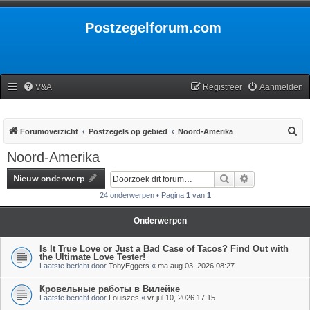
Postzegelforum.com
V&A
Registreer
Aanmelden
Z
Forumoverzicht
Postzegels op gebied
Noord-Amerika
o
Noord-Amerika
e
Nieuw onderwerp
Zoek
Uitgebreid zoe
k
24 onderwerpen • Pagina
1
van
1
Onderwerpen
Is It True Love or Just a Bad Case of Tacos? Find Out with
the Ultimate Love Tester!
Laatste bericht door
TobyEggers
«
ma aug 03, 2026 08:27
Кровельные работы в Вилейке
Laatste bericht door
Louiszes
«
vr jul 10, 2026 17:15