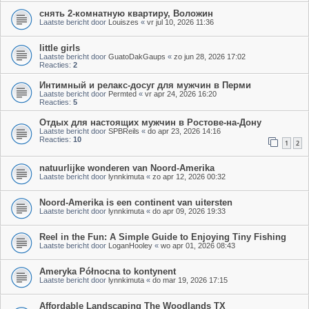
снять 2-комнатную квартиру, Воложин
Laatste bericht door
Louiszes
«
vr jul 10, 2026 11:36
little girls
Laatste bericht door
GuatoDakGaups
«
zo jun 28, 2026 17:02
Reacties:
2
Интимный и релакс-досуг для мужчин в Перми
Laatste bericht door
Permted
«
vr apr 24, 2026 16:20
Reacties:
5
Отдых для настоящих мужчин в Ростове-на-Дону
Laatste bericht door
SPBReils
«
do apr 23, 2026 14:16
Reacties:
10
1
2
natuurlijke wonderen van Noord-Amerika
Laatste bericht door
lynnkimuta
«
zo apr 12, 2026 00:32
Noord-Amerika is een continent van uitersten
Laatste bericht door
lynnkimuta
«
do apr 09, 2026 19:33
Reel in the Fun: A Simple Guide to Enjoying Tiny Fishing
Laatste bericht door
LoganHooley
«
wo apr 01, 2026 08:43
Ameryka Północna to kontynent
Laatste bericht door
lynnkimuta
«
do mar 19, 2026 17:15
Affordable Landscaping The Woodlands TX