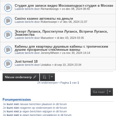
Студия для записи видео Москваподкаст-студия в Москве
Laatste bericht door
Richardwoogs
«
zo dec 08, 2024 08:40
Casino казино автоматы на деньги
Laatste bericht door
Robertswept
«
vr dec 06, 2024 21:07
Эскорт Луганск, Проститутки Луганск, Встречи Луганск,
Знакомства
Laatste bericht door
Manuelzer
«
di dec 03, 2024 03:35
Кабины для квартиры душевые кабины с тропическим
душем прозрачные стеклянные ванны
Laatste bericht door
JeremyWheen
«
za nov 30, 2024 14:14
Just turned 18
Laatste bericht door
Lindafus
«
di sep 10, 2024 23:34
Nieuw onderwerp
24 onderwerpen • Pagina
1
van
1
Ga naar
Forumpermissies
Je
kunt niet
nieuwe berichten plaatsen in dit forum
Je
kunt niet
reageren op onderwerpen in dit forum
Je
kunt niet
je eigen berichten wijzigen in dit forum
Je
kunt niet
je eigen berichten verwijderen in dit forum