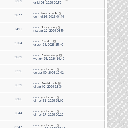
1369
vr jul 03, 2026 09:59
door
Jamesskafe
2077
do mei 14, 2026 06:46
door
Nancyoung
1491
ma apr 27, 2026 03:54
door
Permted
2104
vr apr 24, 2026 15:40
door
Rostovstogy
2039
wo apr 15, 2026 16:49
door
lynnkimuta
1226
do apr 09, 2026 19:02
door
OmskGrich
1629
di apr 07, 2026 13:34
door
lynnkimuta
1306
di mar 31, 2026 15:09
door
lynnkimuta
1644
di mar 17, 2026 00:29
door
lynnkimuta
3247