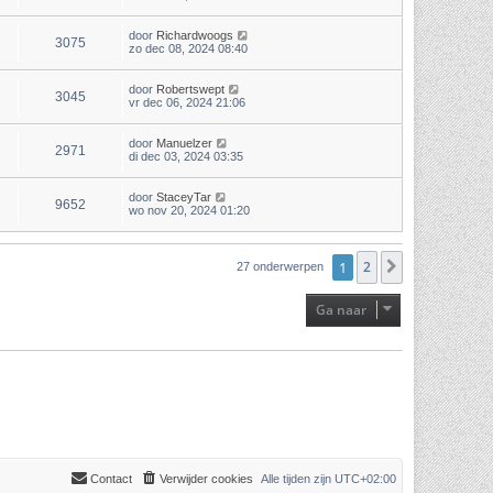
door
Richardwoogs
3075
zo dec 08, 2024 08:40
door
Robertswept
3045
vr dec 06, 2024 21:06
door
Manuelzer
2971
di dec 03, 2024 03:35
door
StaceyTar
9652
wo nov 20, 2024 01:20
1
2
Volgende
27 onderwerpen
Ga naar
Contact
Verwijder cookies
Alle tijden zijn
UTC+02:00