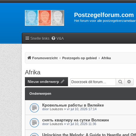
Postzegelforum.com
Het forum voor alle postzegelverzamelaar
Snelle links
V&A
Forumoverzicht
Postzegels op gebied
Afrika
Afrika
Nieuw onderwerp
Zoek
Ui
Onderwerpen
Кровельные работы в Вилейке
door
Louiszes
»
vr jul 10, 2026 17:14
снять квартиру на сутки Воложин
door
Louiszes
»
vr jul 10, 2026 11:36
Unlocking the Melody: A Guide to Heardle and O