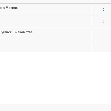
я в Москве
0
0
 Луганск, Знакомства
0
2