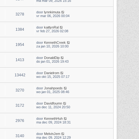
ma mar 09, 2026 15:16
door
lynnkimuta
3278
vr mar 06, 2026 00:04
door
kaitlynRal
1384
vr feb 27, 2026 02:08
door
KennethCreek
1954
za jan 10, 2026 10:00
door
DonaldDip
1413
do jan 01, 2026 19:43
door
Danielrom
13442
wo okt 15, 2025 07:17
door
Jonahpoeds
3270
wo jan 01, 2025 08:46
door
Davidfoumn
3172
wo dec 11, 2024 20:50
door
KennethHuh
2976
ma dec 09, 2024 18:31
door
MelvinJem
3140
ma dec 09, 2024 12:29