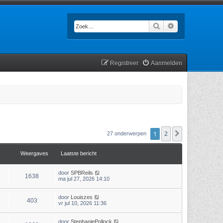
Zoek
Uitgebreid zoek
Registreer
Aanmelden
1
2
Volgende
27 onderwerpen
Weergaves
Laatste bericht
door
SPBReils
1638
ma jul 27, 2026 14:10
door
Louiszes
403
vr jul 10, 2026 11:36
door
StephaniePollock