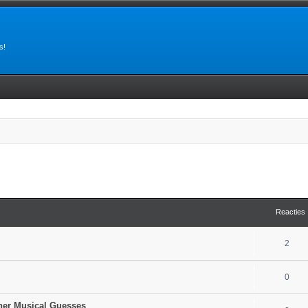
s!
tgebreid zoeken
Reacties
2
0
ther Musical Guesses