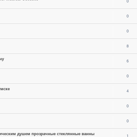
0
0
0
8
ну
6
0
Омске
4
0
0
ическим душем прозрачные стеклянные ванны
1