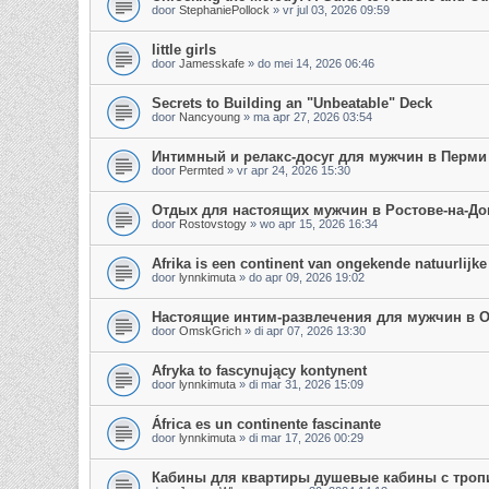
door
StephaniePollock
»
vr jul 03, 2026 09:59
little girls
door
Jamesskafe
»
do mei 14, 2026 06:46
Secrets to Building an "Unbeatable" Deck
door
Nancyoung
»
ma apr 27, 2026 03:54
Интимный и релакс-досуг для мужчин в Перми
door
Permted
»
vr apr 24, 2026 15:30
Отдых для настоящих мужчин в Ростове-на-До
door
Rostovstogy
»
wo apr 15, 2026 16:34
Afrika is een continent van ongekende natuurlijke
door
lynnkimuta
»
do apr 09, 2026 19:02
Настоящие интим-развлечения для мужчин в 
door
OmskGrich
»
di apr 07, 2026 13:30
Afryka to fascynujący kontynent
door
lynnkimuta
»
di mar 31, 2026 15:09
África es un continente fascinante
door
lynnkimuta
»
di mar 17, 2026 00:29
Кабины для квартиры душевые кабины с троп