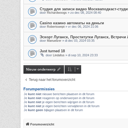
Студия для записи видео Москваподкаст-студи
door
Richardwoogs
»
zo dec 08, 2024 08:40
Casino казино автоматы на деньги
door
Robertswept
»
vr dec 06, 2024 21:06
Эскорт Луганск, Проститутки Луганск, Встречи
door
Manuelzer
»
di dec 03, 2024 03:35
Just turned 18
door
Lindafus
»
di sep 10, 2024 23:33
Nieuw onderwerp
Terug naar het forumoverzicht
Forumpermissies
Je
kunt niet
nieuwe berichten plaatsen in dit forum
Je
kunt niet
reageren op onderwerpen in dit forum
Je
kunt niet
je eigen berichten wijzigen in dit forum
Je
kunt niet
je eigen berichten verwijderen in dit forum
Je
kunt geen
bijlagen plaatsen in dit forum
Forumoverzicht