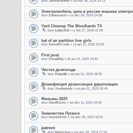
door
JeremyWheen
»
za nov 30, 2024 14:13
Электромобиль цена в россии машина электр
door
Edwinsoarm
»
zo dec 08, 2024 14:08
Yard Cleanup The Woodlands TX
door
kaitlynRal
»
vr feb 27, 2026 02:08
bat of an partition line girls
door
KennethCreek
»
za jan 10, 2026 10:00
First post
door
DonaldDip
»
do jan 01, 2026 19:43
Чистка дымохода
door
Rafaellib
»
wo jan 01, 2025 08:55
Дезинфекция дезинсекция дератизация
door
Jonahpoeds
»
wo jan 01, 2025 08:46
Фильмы 2025
door
Davidfoumn
»
wo dec 11, 2024 20:50
Знакомства Луганск
door
KennethHuh
»
ma dec 09, 2024 18:31
patreon
door
MelvinJem
»
ma dec 09, 2024 12:29