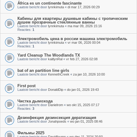
África es un continente fascinante
Laatste bericht door
lynnkimuta
«
di mar 17, 2026 00:29
Кабины для квартиры душевые кабины с тропическим
душем прозрачные стеклянные ванны
Laatste bericht door
lynnkimuta
«
ma mar 09, 2026 15:16
Reacties:
1
Электромобиль цена в россии машина электромобиль
Laatste bericht door
lynnkimuta
«
vr mar 06, 2026 00:04
Reacties:
1
Yard Cleanup The Woodlands TX
Laatste bericht door
kaitlynRal
«
vr feb 27, 2026 02:08
bat of an partition line girls
Laatste bericht door
KennethCreek
«
za jan 10, 2026 10:00
First post
Laatste bericht door
DonaldDip
«
do jan 01, 2026 19:43
Чистка дымохода
Laatste bericht door
Danielrom
«
wo okt 15, 2025 07:17
Reacties:
3
Дезинфекция дезинсекция дератизация
Laatste bericht door
Jonahpoeds
«
wo jan 01, 2025 08:46
Фильмы 2025
Laatste bericht door
Davidfoumn
«
wo dec 11, 2024 20:50