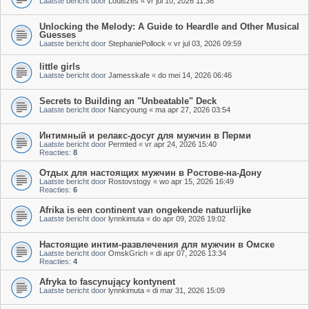
Laatste bericht door
Louiszes
«
vr jul 10, 2026 11:36
Unlocking the Melody: A Guide to Heardle and Other Musical
Guesses
Laatste bericht door
StephaniePollock
«
vr jul 03, 2026 09:59
little girls
Laatste bericht door
Jamesskafe
«
do mei 14, 2026 06:46
Secrets to Building an "Unbeatable" Deck
Laatste bericht door
Nancyoung
«
ma apr 27, 2026 03:54
Интимный и релакс-досуг для мужчин в Перми
Laatste bericht door
Permted
«
vr apr 24, 2026 15:40
Reacties:
8
Отдых для настоящих мужчин в Ростове-на-Дону
Laatste bericht door
Rostovstogy
«
wo apr 15, 2026 16:49
Reacties:
6
Afrika is een continent van ongekende natuurlijke
Laatste bericht door
lynnkimuta
«
do apr 09, 2026 19:02
Настоящие интим-развлечения для мужчин в Омске
Laatste bericht door
OmskGrich
«
di apr 07, 2026 13:34
Reacties:
4
Afryka to fascynujący kontynent
Laatste bericht door
lynnkimuta
«
di mar 31, 2026 15:09