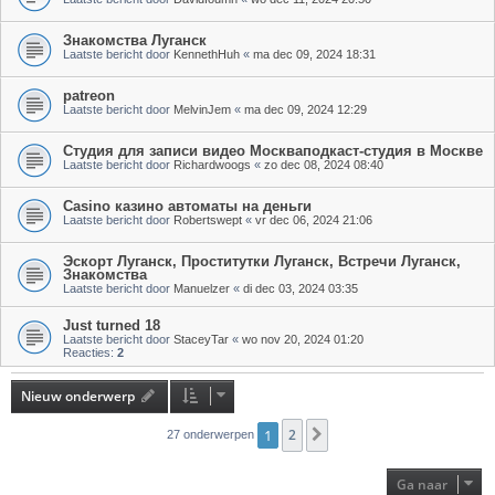
Знакомства Луганск
Laatste bericht door
KennethHuh
«
ma dec 09, 2024 18:31
patreon
Laatste bericht door
MelvinJem
«
ma dec 09, 2024 12:29
Студия для записи видео Москваподкаст-студия в Москве
Laatste bericht door
Richardwoogs
«
zo dec 08, 2024 08:40
Casino казино автоматы на деньги
Laatste bericht door
Robertswept
«
vr dec 06, 2024 21:06
Эскорт Луганск, Проститутки Луганск, Встречи Луганск,
Знакомства
Laatste bericht door
Manuelzer
«
di dec 03, 2024 03:35
Just turned 18
Laatste bericht door
StaceyTar
«
wo nov 20, 2024 01:20
Reacties:
2
Nieuw onderwerp
1
2
Volgende
27 onderwerpen
Ga naar