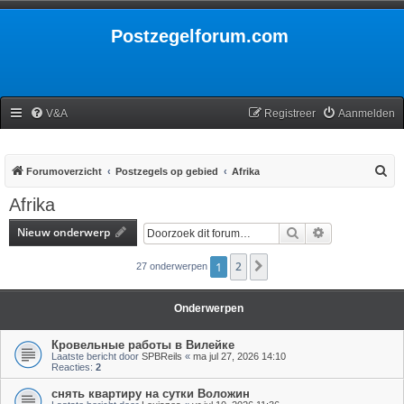
Postzegelforum.com
V&A
Registreer
Aanmelden
Z
Forumoverzicht
Postzegels op gebied
Afrika
o
Afrika
e
Nieuw onderwerp
Zoek
Uitgebreid zoe
k
1
2
Volgende
27 onderwerpen
Onderwerpen
Кровельные работы в Вилейке
Laatste bericht door
SPBReils
«
ma jul 27, 2026 14:10
Reacties:
2
снять квартиру на сутки Воложин