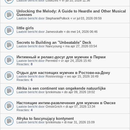
Laatste bericht door
Louiszes
«
vr jul 10, 2026 11:36
Unlocking the Melody: A Guide to Heardle and Other Musical
Guesses
Laatste bericht door
StephaniePollock
«
vr jul 03, 2026 09:59
little girls
Laatste bericht door
Jamesskafe
«
do mei 14, 2026 06:46
Secrets to Building an "Unbeatable" Deck
Laatste bericht door
Nancyoung
«
ma apr 27, 2026 03:54
Интимный и релакс-досуг для мужчин в Перми
Laatste bericht door
Permted
«
vr apr 24, 2026 15:40
Reacties:
8
Отдых для настоящих мужчин в Ростове-на-Дону
Laatste bericht door
Rostovstogy
«
wo apr 15, 2026 16:49
Reacties:
6
Afrika is een continent van ongekende natuurlijke
Laatste bericht door
lynnkimuta
«
do apr 09, 2026 19:02
Настоящие интим-развлечения для мужчин в Омске
Laatste bericht door
OmskGrich
«
di apr 07, 2026 13:34
Reacties:
4
Afryka to fascynujący kontynent
Laatste bericht door
lynnkimuta
«
di mar 31, 2026 15:09