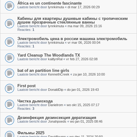
África es un continente fascinante
Laatste bericht door
lynnkimuta
«
di mar 17, 2026 00:29
Кабины для квартиры душевые кабины с тропическим
душем прозрачные стеклянные ванны
Laatste bericht door
lynnkimuta
«
ma mar 09, 2026 15:16
Reacties:
1
Электромобиль цена в россии машина электромобиль
Laatste bericht door
lynnkimuta
«
vr mar 06, 2026 00:04
Reacties:
1
Yard Cleanup The Woodlands TX
Laatste bericht door
kaitlynRal
«
vr feb 27, 2026 02:08
bat of an partition line girls
Laatste bericht door
KennethCreek
«
za jan 10, 2026 10:00
First post
Laatste bericht door
DonaldDip
«
do jan 01, 2026 19:43
Чистка дымохода
Laatste bericht door
Danielrom
«
wo okt 15, 2025 07:17
Reacties:
3
Дезинфекция дезинсекция дератизация
Laatste bericht door
Jonahpoeds
«
wo jan 01, 2025 08:46
Фильмы 2025
Laatste bericht door
Davidfoumn
«
wo dec 11, 2024 20:50