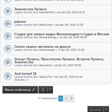
Знакомства Луганск
Laatste bericht door
KennethHuh
«
ma dec 09, 2024 18:31
patreon
Laatste bericht door
MelvinJem
«
ma dec 09, 2024 12:29
Студия для записи видео Москваподкаст-студия в Москве
Laatste bericht door
Richardwoogs
«
zo dec 08, 2024 08:40
Casino казино автоматы на деньги
Laatste bericht door
Robertswept
«
vr dec 06, 2024 21:06
Эскорт Луганск, Проститутки Луганск, Встречи Луганск,
Знакомства
Laatste bericht door
Manuelzer
«
di dec 03, 2024 03:35
Just turned 18
Laatste bericht door
StaceyTar
«
wo nov 20, 2024 01:20
Reacties:
2
Nieuw onderwerp
1
2
Volgende
27 onderwerpen
Ga naar