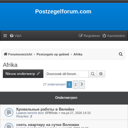
Postzegelforum.com
V&A
Registreer
Aanmelden
Z
Forumoverzicht
Postzegels op gebied
Afrika
o
Afrika
e
Nieuw onderwerp
Zoek
Uitgebreid zoe
k
1
2
Volgende
27 onderwerpen
Onderwerpen
Кровельные работы в Вилейке
Laatste bericht door
SPBReils
«
ma jul 27, 2026 14:10
Reacties:
2
снять квартиру на сутки Воложин