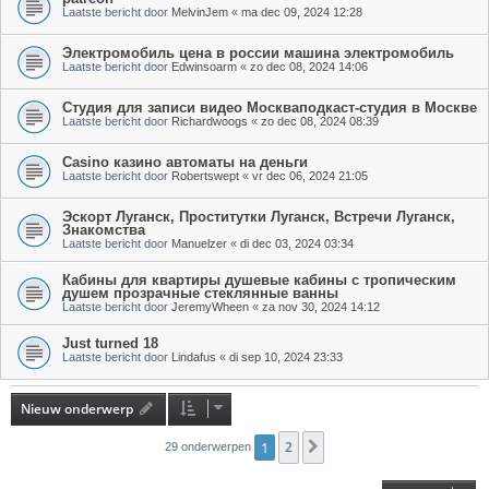
Laatste bericht door
MelvinJem
«
ma dec 09, 2024 12:28
Электромобиль цена в россии машина электромобиль
Laatste bericht door
Edwinsoarm
«
zo dec 08, 2024 14:06
Студия для записи видео Москваподкаст-студия в Москве
Laatste bericht door
Richardwoogs
«
zo dec 08, 2024 08:39
Casino казино автоматы на деньги
Laatste bericht door
Robertswept
«
vr dec 06, 2024 21:05
Эскорт Луганск, Проститутки Луганск, Встречи Луганск,
Знакомства
Laatste bericht door
Manuelzer
«
di dec 03, 2024 03:34
Кабины для квартиры душевые кабины с тропическим
душем прозрачные стеклянные ванны
Laatste bericht door
JeremyWheen
«
za nov 30, 2024 14:12
Just turned 18
Laatste bericht door
Lindafus
«
di sep 10, 2024 23:33
Nieuw onderwerp
1
2
Volgende
29 onderwerpen