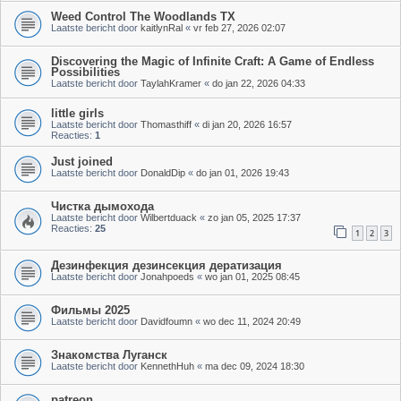
Weed Control The Woodlands TX
Laatste bericht door
kaitlynRal
«
vr feb 27, 2026 02:07
Discovering the Magic of Infinite Craft: A Game of Endless
Possibilities
Laatste bericht door
TaylahKramer
«
do jan 22, 2026 04:33
little girls
Laatste bericht door
Thomasthiff
«
di jan 20, 2026 16:57
Reacties:
1
Just joined
Laatste bericht door
DonaldDip
«
do jan 01, 2026 19:43
Чистка дымохода
Laatste bericht door
Wilbertduack
«
zo jan 05, 2025 17:37
Reacties:
25
1
2
3
Дезинфекция дезинсекция дератизация
Laatste bericht door
Jonahpoeds
«
wo jan 01, 2025 08:45
Фильмы 2025
Laatste bericht door
Davidfoumn
«
wo dec 11, 2024 20:49
Знакомства Луганск
Laatste bericht door
KennethHuh
«
ma dec 09, 2024 18:30
patreon