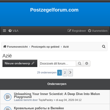
Postzegelforum.com
V&A
Registreer
Aanmelden
Z
Forumoverzicht
Postzegels op gebied
Azië
o
Azië
e
Nieuw onderwerp
Zoek
Uitgebreid zoe
k
1
2
Volgende
29 onderwerpen
Onderwerpen
Unleashing Your Inner Scientist: A Deep Dive Into Melon
Playground
Laatste bericht door
TaylaPasley
«
di aug 04, 2026 04:12
Кровельные работы в Вилейке