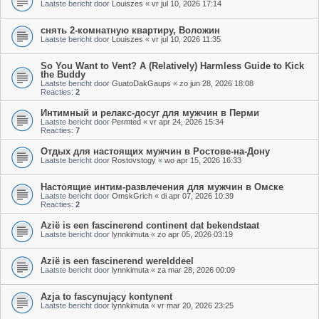
Laatste bericht door
Louiszes
«
vr jul 10, 2026 17:14
снять 2-комнатную квартиру, Воложин
Laatste bericht door
Louiszes
«
vr jul 10, 2026 11:35
So You Want to Vent? A (Relatively) Harmless Guide to Kick
the Buddy
Laatste bericht door
GuatoDakGaups
«
zo jun 28, 2026 18:08
Reacties:
2
Интимный и релакс-досуг для мужчин в Перми
Laatste bericht door
Permted
«
vr apr 24, 2026 15:34
Reacties:
7
Отдых для настоящих мужчин в Ростове-на-Дону
Laatste bericht door
Rostovstogy
«
wo apr 15, 2026 16:33
Настоящие интим-развлечения для мужчин в Омске
Laatste bericht door
OmskGrich
«
di apr 07, 2026 10:39
Reacties:
2
Azië is een fascinerend continent dat bekendstaat
Laatste bericht door
lynnkimuta
«
zo apr 05, 2026 03:19
Azië is een fascinerend werelddeel
Laatste bericht door
lynnkimuta
«
za mar 28, 2026 00:09
Azja to fascynujący kontynent
Laatste bericht door
lynnkimuta
«
vr mar 20, 2026 23:25