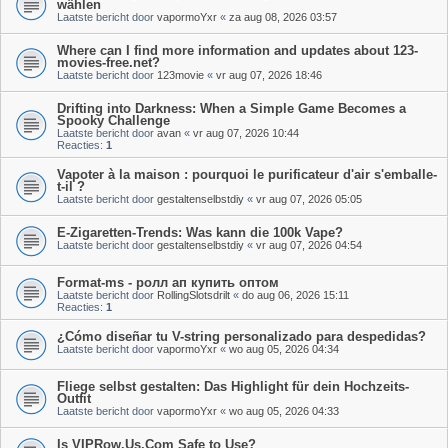
wählen
Laatste bericht door
vapormoYxr
«
za aug 08, 2026 03:57
Where can I find more information and updates about 123-
movies-free.net?
Laatste bericht door
123movie
«
vr aug 07, 2026 18:46
Drifting into Darkness: When a Simple Game Becomes a
Spooky Challenge
Laatste bericht door
avan
«
vr aug 07, 2026 10:44
Reacties:
1
Vapoter à la maison : pourquoi le purificateur d'air s'emballe-
t-il ?
Laatste bericht door
gestaltenselbstdiy
«
vr aug 07, 2026 05:05
E-Zigaretten-Trends: Was kann die 100k Vape?
Laatste bericht door
gestaltenselbstdiy
«
vr aug 07, 2026 04:54
Format-ms - ролл ап купить оптом
Laatste bericht door
RollingSlotsdrilt
«
do aug 06, 2026 15:11
Reacties:
1
¿Cómo diseñar tu V-string personalizado para despedidas?
Laatste bericht door
vapormoYxr
«
wo aug 05, 2026 04:34
Fliege selbst gestalten: Das Highlight für dein Hochzeits-
Outfit
Laatste bericht door
vapormoYxr
«
wo aug 05, 2026 04:33
Is VIPRow.Us.Com Safe to Use?