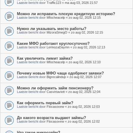
Laatste bericht door
Traffic123
«
ma aug 03, 2026 21:57
Можно ли исправить плохую кредитную историю?
Laatste bericht door
Mfocheacelp
«
zo aug 02, 2026 12:15
Нужно ли указывать место работы?
Laatste bericht door
MizoraSmegO
«
zo aug 02, 2026 12:15
Какие МФО работают круглосуточно?
Laatste bericht door
LerinozaDaymn
«
zo aug 02, 2026 12:13
Как увеличить лимит займа?
Laatste bericht door
Mfocheacelp
«
zo aug 02, 2026 12:10
Почему новые МФО чаще одобряют заявки?
Laatste bericht door
Bigrecalindup
«
zo aug 02, 2026 12:07
Можно ли оформить займ пенсионеру?
Laatste bericht door
Casvirtaviott
«
zo aug 02, 2026 12:04
Как оформить первый займ?
Laatste bericht door
Flocasovew
«
zo aug 02, 2026 12:03
До какого возраста выдают займы?
Laatste bericht door
Flocasovew
«
zo aug 02, 2026 12:02
Что такое микрозайм?