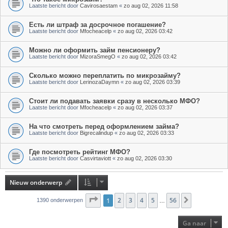
Laatste bericht door
Cavirosaestam
«
zo aug 02, 2026 11:58
Есть ли штраф за досрочное погашение?
Laatste bericht door
Mfocheacelp
«
zo aug 02, 2026 03:42
Можно ли оформить займ пенсионеру?
Laatste bericht door
MizoraSmegO
«
zo aug 02, 2026 03:42
Сколько можно переплатить по микрозайму?
Laatste bericht door
LerinozaDaymn
«
zo aug 02, 2026 03:39
Стоит ли подавать заявки сразу в несколько МФО?
Laatste bericht door
Mfocheacelp
«
zo aug 02, 2026 03:37
На что смотреть перед оформлением займа?
Laatste bericht door
Bigrecalindup
«
zo aug 02, 2026 03:33
Где посмотреть рейтинг МФО?
Laatste bericht door
Casvirtaviott
«
zo aug 02, 2026 03:30
Nieuw onderwerp
Pagina
1
2
1
van
3
56
4
5
56
Volgende
1390 onderwerpen
…
Ga naar