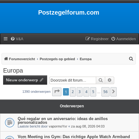
Postzegelforum.com
V&A
Registreer
Aanmelden
Z
Forumoverzicht
Postzegels op gebied
Europa
o
Europa
e
Nieuw onderwerp
Zoek
Uitgebreid zoe
k
Pagina
1
2
1
van
3
56
4
5
56
Volgende
1390 onderwerpen
…
Onderwerpen
Qué regalar en un aniversario: ideas de anillos
personalizados
Laatste bericht door
vapormoYxr
«
za aug 08, 2026 04:03
Vom Meeting ins Gym: Das richtige Apple Watch Armband