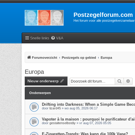
Postzegelforum.com
Het forum voor alle postzegelverzamelaar
Snelle links
V&A
Forumoverzicht
Postzegels op gebied
Europa
Europa
Nieuw onderwerp
Zoek
Ui
Onderwerpen
Drifting into Darkness: When a Simple Game Be
door
lizard45
»
wo aug 05, 2026 06:17
Vapoter à la maison : pourquoi le purificateur d'air
door
gestaltenselbstdiy
»
vr aug 07, 2026 05:05
E-Zigaretten-Trends: Was kann die 100k Vape?