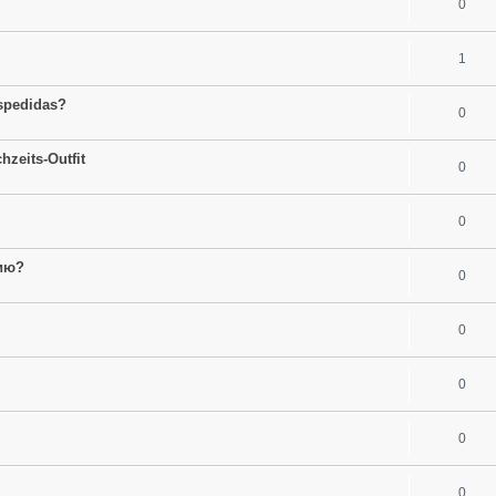
0
1
espedidas?
0
hzeits-Outfit
0
0
ию?
0
0
0
0
0