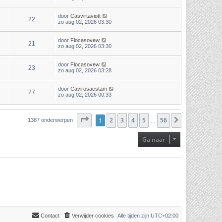
door
Casvirtaviott
22
zo aug 02, 2026 03:30
door
Flocasovew
21
zo aug 02, 2026 03:30
door
Flocasovew
23
zo aug 02, 2026 03:28
door
Cavirosaestam
27
zo aug 02, 2026 00:33
Pagina
1
2
1
van
3
56
4
5
56
Volgende
1387 onderwerpen
…
Ga naar
Contact
Verwijder cookies
Alle tijden zijn
UTC+02:00