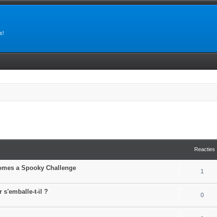
s!
tgebreid zoeken
Reacties
comes a Spooky Challenge
1
 s'emballe-t-il ?
0