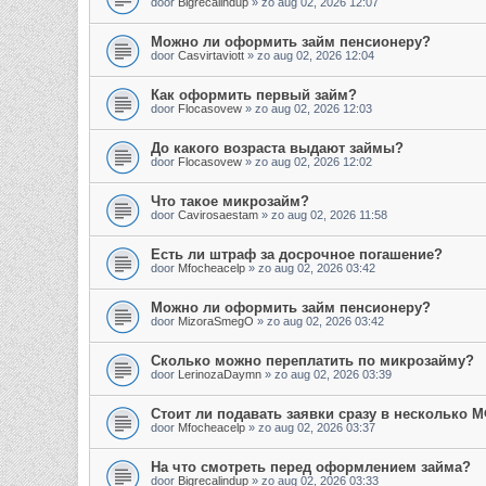
door
Bigrecalindup
»
zo aug 02, 2026 12:07
Можно ли оформить займ пенсионеру?
door
Casvirtaviott
»
zo aug 02, 2026 12:04
Как оформить первый займ?
door
Flocasovew
»
zo aug 02, 2026 12:03
До какого возраста выдают займы?
door
Flocasovew
»
zo aug 02, 2026 12:02
Что такое микрозайм?
door
Cavirosaestam
»
zo aug 02, 2026 11:58
Есть ли штраф за досрочное погашение?
door
Mfocheacelp
»
zo aug 02, 2026 03:42
Можно ли оформить займ пенсионеру?
door
MizoraSmegO
»
zo aug 02, 2026 03:42
Сколько можно переплатить по микрозайму?
door
LerinozaDaymn
»
zo aug 02, 2026 03:39
Стоит ли подавать заявки сразу в несколько 
door
Mfocheacelp
»
zo aug 02, 2026 03:37
На что смотреть перед оформлением займа?
door
Bigrecalindup
»
zo aug 02, 2026 03:33