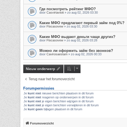
Где посмотреть рейтинг МФО?
door
Casvirtaviott
»
zo aug 02, 2026 03:30
Какие МФО предлагают первый займ под 0%?
door
Flocasovew
»
zo aug 02, 2026 03:30
Какие МФО выдают деньги чаще других?
door
Flocasovew
»
zo aug 02, 2026 03:28
Можно ли оформить займ без звонков?
door
Cavirosaestam
»
zo aug 02, 2026 00:33
Nieuw onderwerp
Terug naar het forumoverzicht
Forumpermissies
Je
kunt niet
nieuwe berichten plaatsen in dit forum
Je
kunt niet
reageren op onderwerpen in dit forum
Je
kunt niet
je eigen berichten wijzigen in dit forum
Je
kunt niet
je eigen berichten verwijderen in dit forum
Je
kunt geen
bijlagen plaatsen in dit forum
Forumoverzicht