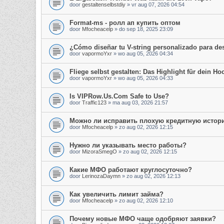
door
gestaltenselbstdiy
»
vr aug 07, 2026 04:54
Format-ms - ролл ап купить оптом
door
Mfocheacelp
»
do sep 18, 2025 23:09
¿Cómo diseñar tu V-string personalizado para d
door
vapormoYxr
»
wo aug 05, 2026 04:34
Fliege selbst gestalten: Das Highlight für dein Hoc
door
vapormoYxr
»
wo aug 05, 2026 04:33
Is VIPRow.Us.Com Safe to Use?
door
Traffic123
»
ma aug 03, 2026 21:57
Можно ли исправить плохую кредитную истор
door
Mfocheacelp
»
zo aug 02, 2026 12:15
Нужно ли указывать место работы?
door
MizoraSmegO
»
zo aug 02, 2026 12:15
Какие МФО работают круглосуточно?
door
LerinozaDaymn
»
zo aug 02, 2026 12:13
Как увеличить лимит займа?
door
Mfocheacelp
»
zo aug 02, 2026 12:10
Почему новые МФО чаще одобряют заявки?