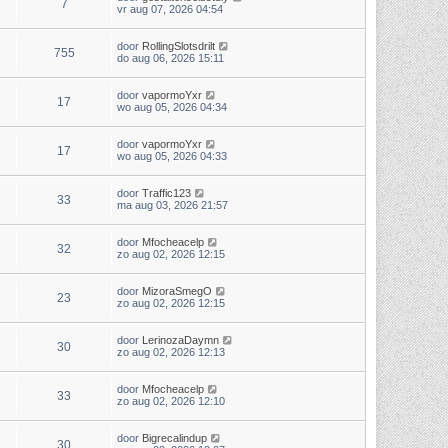
7
vr aug 07, 2026 04:54
door
RollingSlotsdrilt
755
do aug 06, 2026 15:11
door
vapormoYxr
17
wo aug 05, 2026 04:34
door
vapormoYxr
17
wo aug 05, 2026 04:33
door
Traffic123
33
ma aug 03, 2026 21:57
door
Mfocheacelp
32
zo aug 02, 2026 12:15
door
MizoraSmegO
23
zo aug 02, 2026 12:15
door
LerinozaDaymn
30
zo aug 02, 2026 12:13
door
Mfocheacelp
33
zo aug 02, 2026 12:10
door
Bigrecalindup
30