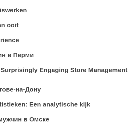
uiswerken
an ooit
erience
ин в Перми
A Surprisingly Engaging Store Management
тове-на-Дону
atistieken: Een analytische kijk
мужчин в Омске