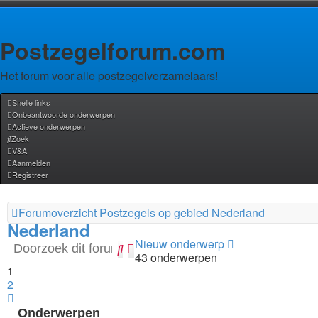
Postzegelforum.com
Het forum voor alle postzegelverzamelaars!
Snelle links
Onbeantwoorde onderwerpen
Actieve onderwerpen
Zoek
V&A
Aanmelden
Registreer
Forumoverzicht
Postzegels op gebied
Nederland
Nederland
Nieuw onderwerp
Zoek
Uitgebreid
43 onderwerpen
zoeken
1
2
Volgende
Onderwerpen