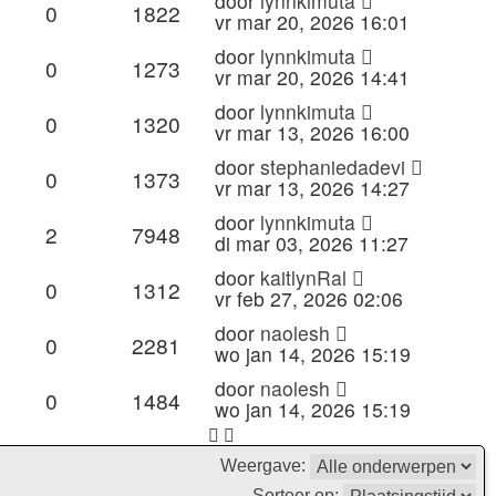
door
lynnkimuta
0
1822
vr mar 20, 2026 16:01
door
lynnkimuta
0
1273
vr mar 20, 2026 14:41
door
lynnkimuta
0
1320
vr mar 13, 2026 16:00
door
stephaniedadevi
0
1373
vr mar 13, 2026 14:27
door
lynnkimuta
2
7948
di mar 03, 2026 11:27
door
kaitlynRal
0
1312
vr feb 27, 2026 02:06
door
naolesh
0
2281
wo jan 14, 2026 15:19
door
naolesh
0
1484
wo jan 14, 2026 15:19
Weergave:
Sorteer op: