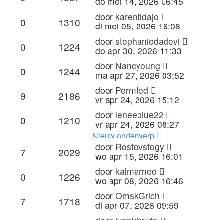
do mei 14, 2026 06:45
door
karentidajo
0
1310
di mei 05, 2026 16:08
door
stephaniedadevi
0
1224
do apr 30, 2026 11:33
door
Nancyoung
0
1244
ma apr 27, 2026 03:52
door
Permted
9
2186
vr apr 24, 2026 15:12
door
leneeblue22
0
1210
vr apr 24, 2026 08:27
Nieuw onderwerp
door
Rostovstogy
7
2029
wo apr 15, 2026 16:01
door
kalmarneo
0
1226
wo apr 08, 2026 16:46
door
OmskGrich
7
1718
di apr 07, 2026 09:59