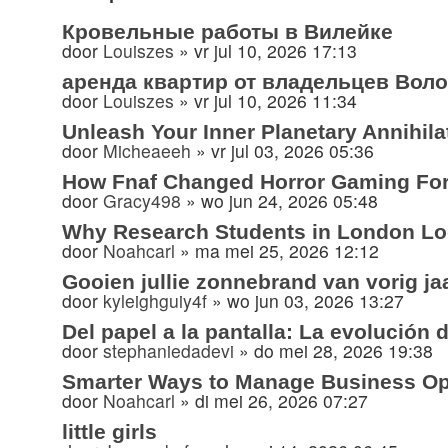
Кровельные работы в Вилейке
door
Louiszes
»
vr jul 10, 2026 17:13
аренда квартир от владельцев Вол
door
Louiszes
»
vr jul 10, 2026 11:34
Unleash Your Inner Planetary Annihil
door
Micheaeeh
»
vr jul 03, 2026 05:36
How Fnaf Changed Horror Gaming Fo
door
Gracy498
»
wo jun 24, 2026 05:48
Why Research Students in London Lo
door
Noahcarl
»
ma mei 25, 2026 12:12
Gooien jullie zonnebrand van vorig j
door
kyleighguiy4f
»
wo jun 03, 2026 13:27
Del papel a la pantalla: La evolución d
door
stephaniedadevi
»
do mei 28, 2026 19:38
Smarter Ways to Manage Business Ope
door
Noahcarl
»
di mei 26, 2026 07:27
little girls