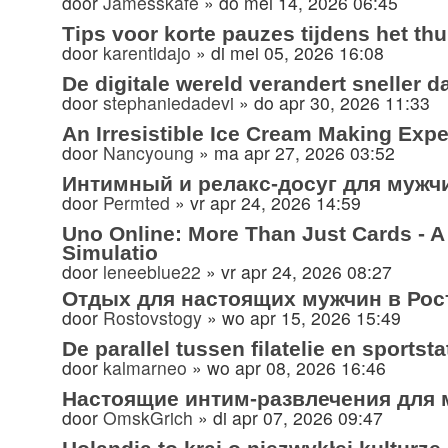
door
Jamesskafe
»
do mei 14, 2026 06:45
Tips voor korte pauzes tijdens het th
door
karentidajo
»
di mei 05, 2026 16:08
De digitale wereld verandert sneller d
door
stephaniedadevi
»
do apr 30, 2026 11:33
An Irresistible Ice Cream Making Exp
door
Nancyoung
»
ma apr 27, 2026 03:52
Интимный и релакс-досуг для мужч
door
Permted
»
vr apr 24, 2026 14:59
Uno Online: More Than Just Cards - 
Simulatio
door
leneeblue22
»
vr apr 24, 2026 08:27
Отдых для настоящих мужчин в Рос
door
Rostovstogy
»
wo apr 15, 2026 15:49
De parallel tussen filatelie en sportst
door
kalmarneo
»
wo apr 08, 2026 16:46
Настоящие интим-развлечения для 
door
OmskGrich
»
di apr 07, 2026 09:47