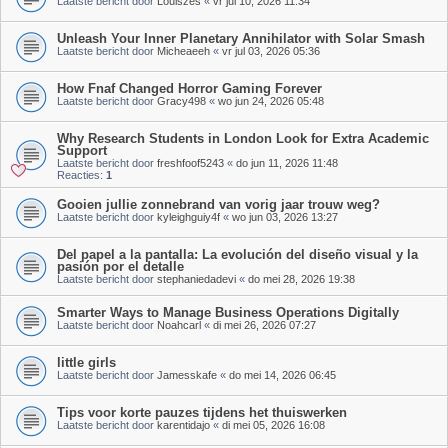
Laatste bericht door
Louiszes
«
vr jul 10, 2026 11:34
Unleash Your Inner Planetary Annihilator with Solar Smash
Laatste bericht door
Micheaeeh
«
vr jul 03, 2026 05:36
How Fnaf Changed Horror Gaming Forever
Laatste bericht door
Gracy498
«
wo jun 24, 2026 05:48
Why Research Students in London Look for Extra Academic
Support
Laatste bericht door
freshfoof5243
«
do jun 11, 2026 11:48
Reacties:
1
Gooien jullie zonnebrand van vorig jaar trouw weg?
Laatste bericht door
kyleighguiy4f
«
wo jun 03, 2026 13:27
Del papel a la pantalla: La evolución del diseño visual y la
pasión por el detalle
Laatste bericht door
stephaniedadevi
«
do mei 28, 2026 19:38
Smarter Ways to Manage Business Operations Digitally
Laatste bericht door
Noahcarl
«
di mei 26, 2026 07:27
little girls
Laatste bericht door
Jamesskafe
«
do mei 14, 2026 06:45
Tips voor korte pauzes tijdens het thuiswerken
Laatste bericht door
karentidajo
«
di mei 05, 2026 16:08