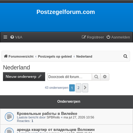
Postzegelforum.com
V&A
Registreer
Aanmelden
Z
Forumoverzicht
Postzegels op gebied
Nederland
o
Nederland
e
Nieuw onderwerp
Zoek
Uitgebreid zoe
k
1
2
Volgende
43 onderwerpen
Onderwerpen
Кровельные работы в Вилейке
Laatste bericht door
SPBReils
«
ma jul 27, 2026 10:56
Reacties:
1
аренда квартир от владельцев Воложин