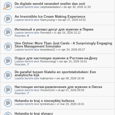
De digitale wereld verandert sneller dan ooit
Laatste bericht door
stephaniedadevi
«
do apr 30, 2026 11:33
An Irresistible Ice Cream Making Experience
Laatste bericht door
Nancyoung
«
ma apr 27, 2026 03:52
Интимный и релакс-досуг для мужчин в Перми
Laatste bericht door
Permted
«
vr apr 24, 2026 15:12
Reacties:
9
Uno Online: More Than Just Cards - A Surprisingly Engaging
Store Management Simulatio
Laatste bericht door
leneeblue22
«
vr apr 24, 2026 08:27
Отдых для настоящих мужчин в Ростове-на-Дону
Laatste bericht door
Rostovstogy
«
wo apr 15, 2026 16:01
Reacties:
7
De parallel tussen filatelie en sportstatistieken: Een
analytische kijk
Laatste bericht door
kalmarneo
«
wo apr 08, 2026 16:46
Настоящие интим-развлечения для мужчин в Омске
Laatste bericht door
OmskGrich
«
di apr 07, 2026 09:59
Reacties:
7
Holandia to kraj o niezwykłej kulturze
Laatste bericht door
lynnkimuta
«
vr mar 20, 2026 16:01
Holandia to kraj słynący