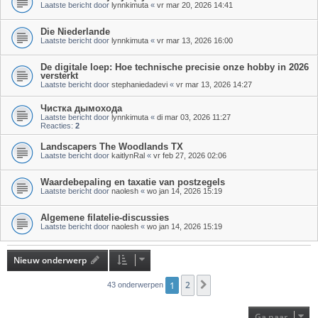
Laatste bericht door
lynnkimuta
«
vr mar 20, 2026 14:41
Die Niederlande
Laatste bericht door
lynnkimuta
«
vr mar 13, 2026 16:00
De digitale loep: Hoe technische precisie onze hobby in 2026
versterkt
Laatste bericht door
stephaniedadevi
«
vr mar 13, 2026 14:27
Чистка дымохода
Laatste bericht door
lynnkimuta
«
di mar 03, 2026 11:27
Reacties:
2
Landscapers The Woodlands TX
Laatste bericht door
kaitlynRal
«
vr feb 27, 2026 02:06
Waardebepaling en taxatie van postzegels
Laatste bericht door
naolesh
«
wo jan 14, 2026 15:19
Algemene filatelie-discussies
Laatste bericht door
naolesh
«
wo jan 14, 2026 15:19
Nieuw onderwerp
1
2
Volgende
43 onderwerpen
Ga naar