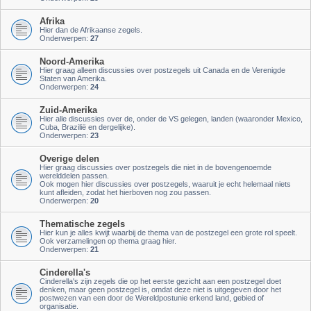
Afrika
Hier dan de Afrikaanse zegels.
Onderwerpen:
27
Noord-Amerika
Hier graag alleen discussies over postzegels uit Canada en de Verenigde
Staten van Amerika.
Onderwerpen:
24
Zuid-Amerika
Hier alle discussies over de, onder de VS gelegen, landen (waaronder Mexico,
Cuba, Brazilië en dergelijke).
Onderwerpen:
23
Overige delen
Hier graag discussies over postzegels die niet in de bovengenoemde
werelddelen passen.
Ook mogen hier discussies over postzegels, waaruit je echt helemaal niets
kunt afleiden, zodat het hierboven nog zou passen.
Onderwerpen:
20
Thematische zegels
Hier kun je alles kwijt waarbij de thema van de postzegel een grote rol speelt.
Ook verzamelingen op thema graag hier.
Onderwerpen:
21
Cinderella's
Cinderella's zijn zegels die op het eerste gezicht aan een postzegel doet
denken, maar geen postzegel is, omdat deze niet is uitgegeven door het
postwezen van een door de Wereldpostunie erkend land, gebied of
organisatie.