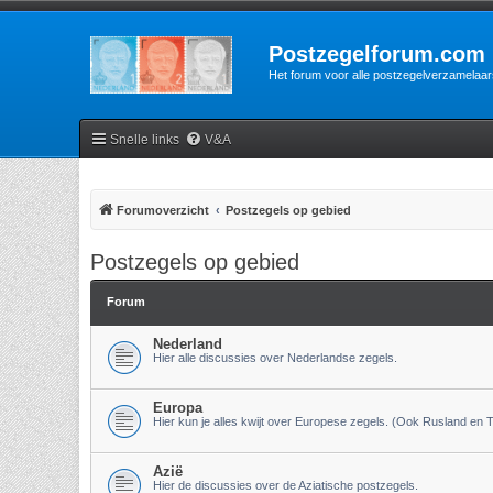
Postzegelforum.com
Het forum voor alle postzegelverzamelaar
Snelle links
V&A
Forumoverzicht
Postzegels op gebied
Postzegels op gebied
Forum
Nederland
Hier alle discussies over Nederlandse zegels.
Europa
Hier kun je alles kwijt over Europese zegels. (Ook Rusland en T
Azië
Hier de discussies over de Aziatische postzegels.