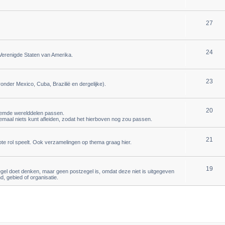
27
24
 Verenigde Staten van Amerika.
23
onder Mexico, Cuba, Brazilië en dergelijke).
20
noemde werelddelen passen.
emaal niets kunt afleiden, zodat het hierboven nog zou passen.
21
rote rol speelt. Ook verzamelingen op thema graag hier.
19
zegel doet denken, maar geen postzegel is, omdat deze niet is uitgegeven
, gebied of organisatie.