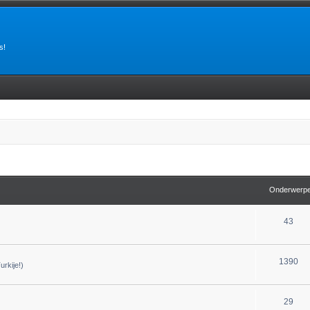
s!
Onderwerp
43
1390
urkije!)
29