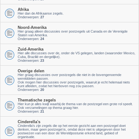
Afrika
Hier dan de Afrikaanse zegels.
Onderwerpen:
27
Noord-Amerika
Hier graag alleen discussies over postzegels uit Canada en de Verenigde
Staten van Amerika.
Onderwerpen:
24
Zuid-Amerika
Hier alle discussies over de, onder de VS gelegen, landen (waaronder Mexico,
Cuba, Brazilië en dergelijke).
Onderwerpen:
23
Overige delen
Hier graag discussies over postzegels die niet in de bovengenoemde
werelddelen passen.
Ook mogen hier discussies over postzegels, waaruit je echt helemaal niets
kunt afleiden, zodat het hierboven nog zou passen.
Onderwerpen:
20
Thematische zegels
Hier kun je alles kwijt waarbij de thema van de postzegel een grote rol speelt.
Ook verzamelingen op thema graag hier.
Onderwerpen:
21
Cinderella's
Cinderella's zijn zegels die op het eerste gezicht aan een postzegel doet
denken, maar geen postzegel is, omdat deze niet is uitgegeven door het
postwezen van een door de Wereldpostunie erkend land, gebied of
organisatie.