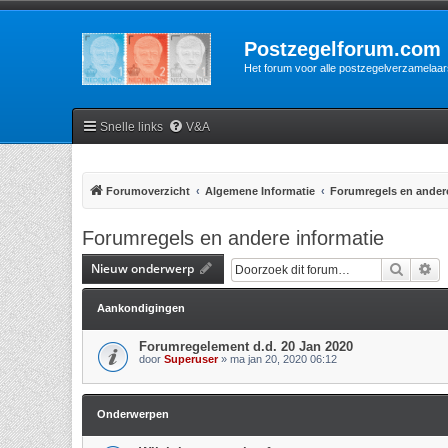
Postzegelforum.com
Het forum voor alle postzegelverzamelaar
Snelle links
V&A
Forumoverzicht
Algemene Informatie
Forumregels en andere
Forumregels en andere informatie
Nieuw onderwerp
Zoek
Ui
Aankondigingen
Forumregelement d.d. 20 Jan 2020
door
Superuser
»
ma jan 20, 2020 06:12
Onderwerpen