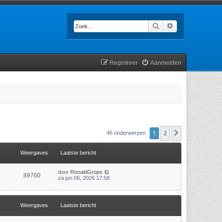
Zoek
Uitgebreid zoek
Registreer
Aanmelden
1
2
Volgende
46 onderwerpen
Weergaves
Laatste bericht
door
RonaldGrops
89760
za jun 06, 2026 17:58
Weergaves
Laatste bericht