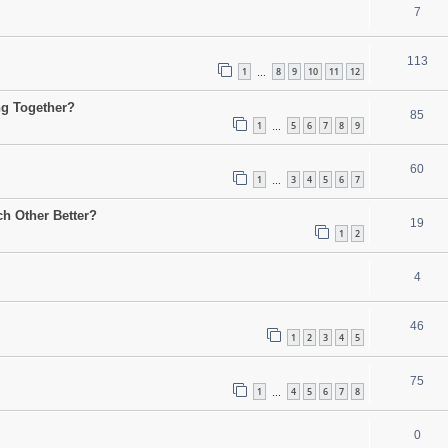
7
113
1
8
9
10
11
12
…
ng Together?
85
1
5
6
7
8
9
…
60
1
3
4
5
6
7
…
h Other Better?
19
1
2
4
46
1
2
3
4
5
75
1
4
5
6
7
8
…
0