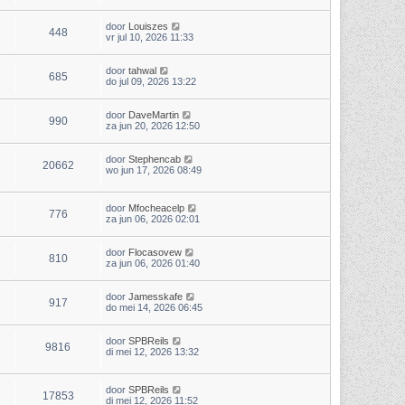
door
Louiszes
448
vr jul 10, 2026 11:33
door
tahwal
685
do jul 09, 2026 13:22
door
DaveMartin
990
za jun 20, 2026 12:50
door
Stephencab
20662
wo jun 17, 2026 08:49
door
Mfocheacelp
776
za jun 06, 2026 02:01
door
Flocasovew
810
za jun 06, 2026 01:40
door
Jamesskafe
917
do mei 14, 2026 06:45
door
SPBReils
9816
di mei 12, 2026 13:32
door
SPBReils
17853
di mei 12, 2026 11:52