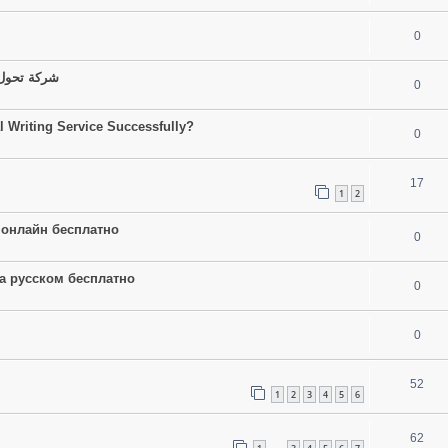
0
شركة تحول 
0
 Writing Service Successfully?
0
17
1
2
ы онлайн бесплатно
0
на русском бесплатно
0
0
52
1
2
3
4
5
6
62