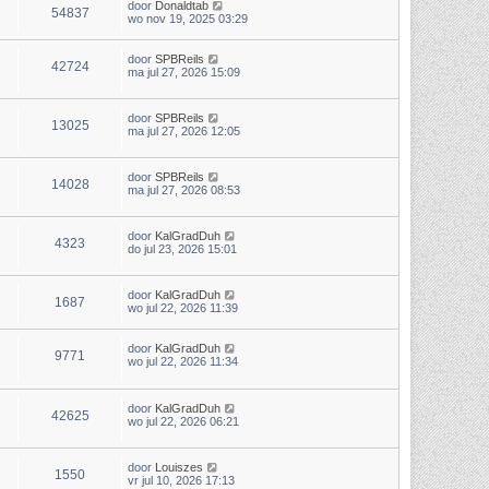
door
Donaldtab
54837
wo nov 19, 2025 03:29
door
SPBReils
42724
ma jul 27, 2026 15:09
door
SPBReils
13025
ma jul 27, 2026 12:05
door
SPBReils
14028
ma jul 27, 2026 08:53
door
KalGradDuh
4323
do jul 23, 2026 15:01
door
KalGradDuh
1687
wo jul 22, 2026 11:39
door
KalGradDuh
9771
wo jul 22, 2026 11:34
door
KalGradDuh
42625
wo jul 22, 2026 06:21
door
Louiszes
1550
vr jul 10, 2026 17:13