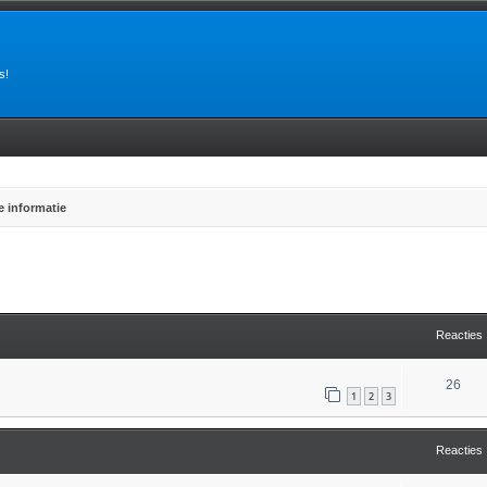
s!
 informatie
tgebreid zoeken
Reacties
26
1
2
3
Reacties