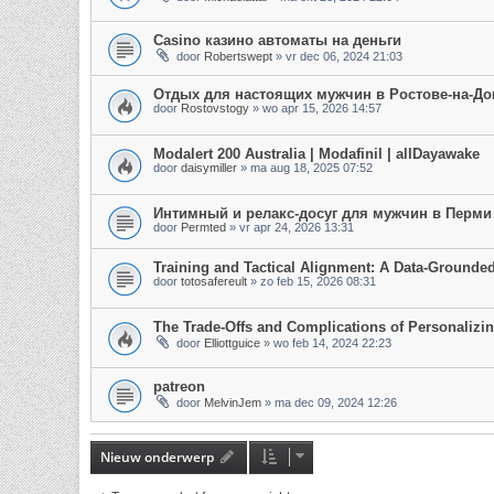
Casino казино автоматы на деньги
door
Robertswept
»
vr dec 06, 2024 21:03
Отдых для настоящих мужчин в Ростове-на-До
door
Rostovstogy
»
wo apr 15, 2026 14:57
Modalert 200 Australia | Modafinil | allDayawake
door
daisymiller
»
ma aug 18, 2025 07:52
Интимный и релакс-досуг для мужчин в Перми
door
Permted
»
vr apr 24, 2026 13:31
Training and Tactical Alignment: A Data-Grounde
door
totosafereult
»
zo feb 15, 2026 08:31
The Trade-Offs and Complications of Personaliz
door
Elliottguice
»
wo feb 14, 2024 22:23
patreon
door
MelvinJem
»
ma dec 09, 2024 12:26
Nieuw onderwerp