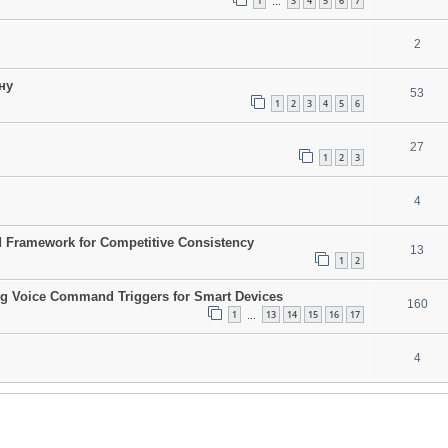
1
3
4
5
6
7
…
2
ну
53
1
2
3
4
5
6
27
1
2
3
4
d Framework for Competitive Consistency
13
1
2
ing Voice Command Triggers for Smart Devices
160
1
13
14
15
16
17
…
4