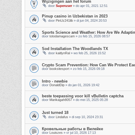
Wijzigingen aan het forum
door
Superuser
»
do apr 01, 2021 12:51
Pinup casino in Uzbekistan in 2023
door
PinUz241lib
»
di jun 04, 2024 20:53
Sports Science and Weather: How Are We Adapti
door
totodamagescam
»
zo feb 15, 2026 08:57
Sod Installation The Woodlands TX
door
kaitlynRal
»
wo feb 25, 2026 15:52
Crypto Scam Prevention: How Can We Protect Eac
door
booksitesport
»
zo feb 15, 2026 09:18
Intro - newbie
door
DonaldDip
»
do jan 01, 2026 19:42
beste toepassing voor kill vBulletin captcha
door
Marikagah8057
»
do mei 15, 2025 05:28
Just turned 18
door
Lindafus
»
di sep 10, 2024 23:31
Кровельные работы в Вилейке
door
Louiszes
»
vr jul 10, 2026 17:13