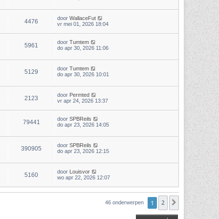
door
WallaceFut
4476
vr mei 01, 2026 18:04
door
Tumtem
5961
do apr 30, 2026 11:06
door
Tumtem
5129
do apr 30, 2026 10:01
door
Permted
2123
vr apr 24, 2026 13:37
door
SPBReils
79441
do apr 23, 2026 14:05
door
SPBReils
390905
do apr 23, 2026 12:15
door
Louisvor
5160
wo apr 22, 2026 12:07
1
2
Volgende
46 onderwerpen