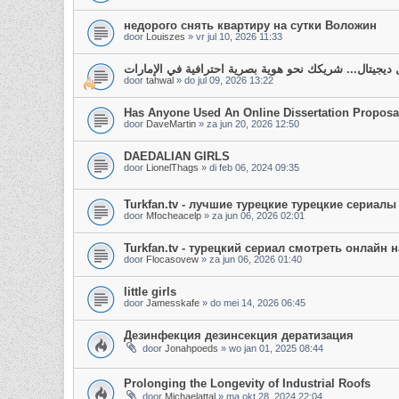
недорого снять квартиру на сутки Воложин
door
Louiszes
»
vr jul 10, 2026 11:33
ديجيتال... شريكك نحو هوية بصرية احترافية في الإمارات
door
tahwal
»
do jul 09, 2026 13:22
Has Anyone Used An Online Dissertation Proposal
door
DaveMartin
»
za jun 20, 2026 12:50
DAEDALIAN GIRLS
door
LionelThags
»
di feb 06, 2024 09:35
Turkfan.tv - лучшие турецкие турецкие сериал
door
Mfocheacelp
»
za jun 06, 2026 02:01
Turkfan.tv - турецкий сериал смотреть онлайн 
door
Flocasovew
»
za jun 06, 2026 01:40
little girls
door
Jamesskafe
»
do mei 14, 2026 06:45
Дезинфекция дезинсекция дератизация
door
Jonahpoeds
»
wo jan 01, 2025 08:44
Prolonging the Longevity of Industrial Roofs
door
Michaelattal
»
ma okt 28, 2024 22:04