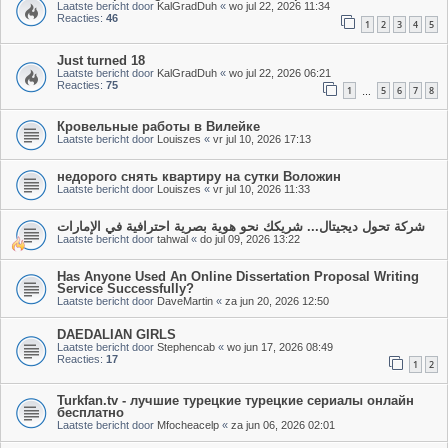
Laatste bericht door
KalGradDuh
«
wo jul 22, 2026 11:34
Reacties:
46
1
2
3
4
5
Just turned 18
Laatste bericht door
KalGradDuh
«
wo jul 22, 2026 06:21
Reacties:
75
1
5
6
7
8
…
Кровельные работы в Вилейке
Laatste bericht door
Louiszes
«
vr jul 10, 2026 17:13
недорого снять квартиру на сутки Воложин
Laatste bericht door
Louiszes
«
vr jul 10, 2026 11:33
شركة تحول ديجيتال... شريكك نحو هوية بصرية احترافية في الإمارات
Laatste bericht door
tahwal
«
do jul 09, 2026 13:22
Has Anyone Used An Online Dissertation Proposal Writing
Service Successfully?
Laatste bericht door
DaveMartin
«
za jun 20, 2026 12:50
DAEDALIAN GIRLS
Laatste bericht door
Stephencab
«
wo jun 17, 2026 08:49
Reacties:
17
1
2
Turkfan.tv - лучшие турецкие турецкие сериалы онлайн
бесплатно
Laatste bericht door
Mfocheacelp
«
za jun 06, 2026 02:01