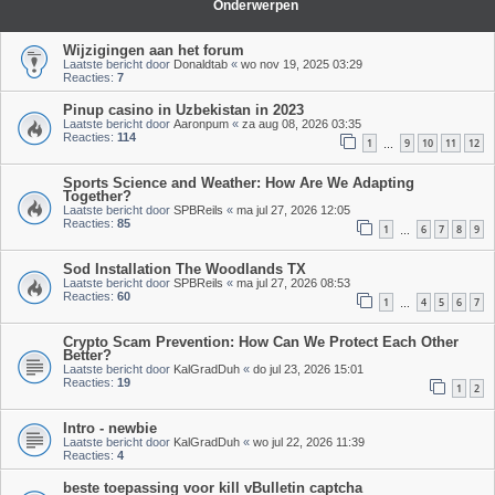
Onderwerpen
Wijzigingen aan het forum
Laatste bericht door
Donaldtab
«
wo nov 19, 2025 03:29
Reacties:
7
Pinup casino in Uzbekistan in 2023
Laatste bericht door
Aaronpum
«
za aug 08, 2026 03:35
Reacties:
114
1
9
10
11
12
…
Sports Science and Weather: How Are We Adapting
Together?
Laatste bericht door
SPBReils
«
ma jul 27, 2026 12:05
Reacties:
85
1
6
7
8
9
…
Sod Installation The Woodlands TX
Laatste bericht door
SPBReils
«
ma jul 27, 2026 08:53
Reacties:
60
1
4
5
6
7
…
Crypto Scam Prevention: How Can We Protect Each Other
Better?
Laatste bericht door
KalGradDuh
«
do jul 23, 2026 15:01
Reacties:
19
1
2
Intro - newbie
Laatste bericht door
KalGradDuh
«
wo jul 22, 2026 11:39
Reacties:
4
beste toepassing voor kill vBulletin captcha