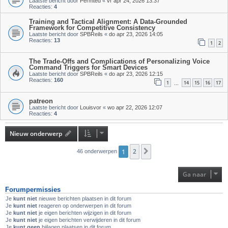
Laatste bericht door
Permted
«
vr apr 24, 2026 13:37
Reacties:
4
Training and Tactical Alignment: A Data-Grounded
Framework for Competitive Consistency
Laatste bericht door
SPBReils
«
do apr 23, 2026 14:05
Reacties:
13
1
2
The Trade-Offs and Complications of Personalizing Voice
Command Triggers for Smart Devices
Laatste bericht door
SPBReils
«
do apr 23, 2026 12:15
Reacties:
160
1
14
15
16
17
…
patreon
Laatste bericht door
Louisvor
«
wo apr 22, 2026 12:07
Reacties:
4
Nieuw onderwerp
1
2
Volgende
46 onderwerpen
Ga naar
Forumpermissies
Je
kunt niet
nieuwe berichten plaatsen in dit forum
Je
kunt niet
reageren op onderwerpen in dit forum
Je
kunt niet
je eigen berichten wijzigen in dit forum
Je
kunt niet
je eigen berichten verwijderen in dit forum
Je
kunt geen
bijlagen plaatsen in dit forum