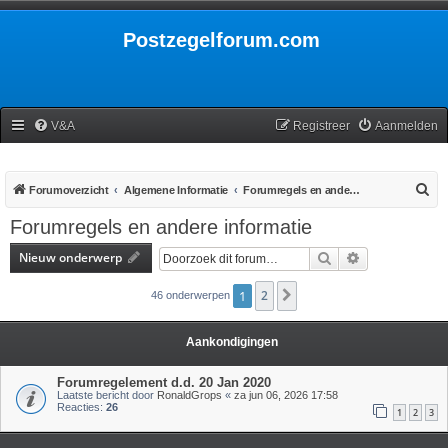
Postzegelforum.com
V&A
Registreer
Aanmelden
Z
Forumoverzicht
Algemene Informatie
Forumregels en andere informatie
o
Forumregels en andere informatie
e
Nieuw onderwerp
Zoek
Uitgebreid zoe
k
1
2
Volgende
46 onderwerpen
Aankondigingen
Forumregelement d.d. 20 Jan 2020
Laatste bericht door
RonaldGrops
«
za jun 06, 2026 17:58
Reacties:
26
1
2
3