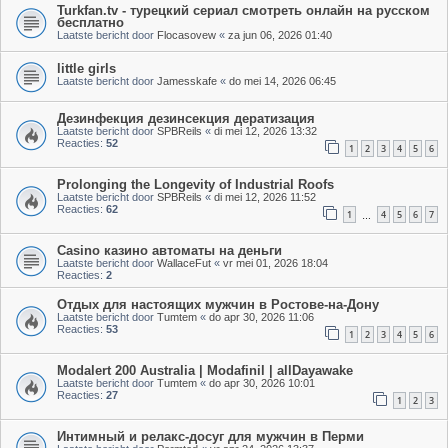
Turkfan.tv - турецкий сериал смотреть онлайн на русском
бесплатно
Laatste bericht door
Flocasovew
«
za jun 06, 2026 01:40
little girls
Laatste bericht door
Jamesskafe
«
do mei 14, 2026 06:45
Дезинфекция дезинсекция дератизация
Laatste bericht door
SPBReils
«
di mei 12, 2026 13:32
Reacties:
52
1
2
3
4
5
6
Prolonging the Longevity of Industrial Roofs
Laatste bericht door
SPBReils
«
di mei 12, 2026 11:52
Reacties:
62
1
4
5
6
7
…
Casino казино автоматы на деньги
Laatste bericht door
WallaceFut
«
vr mei 01, 2026 18:04
Reacties:
2
Отдых для настоящих мужчин в Ростове-на-Дону
Laatste bericht door
Tumtem
«
do apr 30, 2026 11:06
Reacties:
53
1
2
3
4
5
6
Modalert 200 Australia | Modafinil | allDayawake
Laatste bericht door
Tumtem
«
do apr 30, 2026 10:01
Reacties:
27
1
2
3
Интимный и релакс-досуг для мужчин в Перми