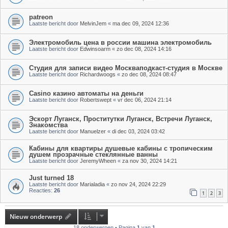
patreon
Laatste bericht door
MelvinJem
«
ma dec 09, 2024 12:36
Электромобиль цена в россии машина электромобиль
Laatste bericht door
Edwinsoarm
«
zo dec 08, 2024 14:16
Студия для записи видео Москваподкаст-студия в Москве
Laatste bericht door
Richardwoogs
«
zo dec 08, 2024 08:47
Casino казино автоматы на деньги
Laatste bericht door
Robertswept
«
vr dec 06, 2024 21:14
Эскорт Луганск, Проститутки Луганск, Встречи Луганск,
Знакомства
Laatste bericht door
Manuelzer
«
di dec 03, 2024 03:42
Кабины для квартиры душевые кабины с тропическим
душем прозрачные стеклянные ванны
Laatste bericht door
JeremyWheen
«
za nov 30, 2024 14:21
Just turned 18
Laatste bericht door
Marialadia
«
zo nov 24, 2024 22:29
Reacties:
26
1
2
3
Nieuw onderwerp
18 onderwerpen • Pagina
1
van
1