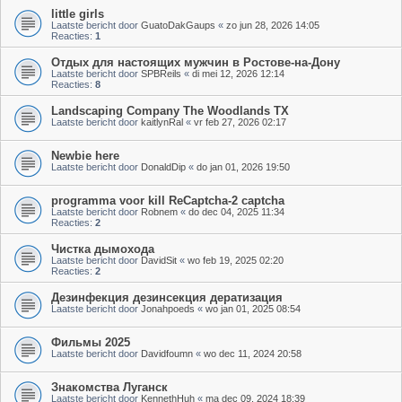
little girls
Laatste bericht door
GuatoDakGaups
«
zo jun 28, 2026 14:05
Reacties:
1
Отдых для настоящих мужчин в Ростове-на-Дону
Laatste bericht door
SPBReils
«
di mei 12, 2026 12:14
Reacties:
8
Landscaping Company The Woodlands TX
Laatste bericht door
kaitlynRal
«
vr feb 27, 2026 02:17
Newbie here
Laatste bericht door
DonaldDip
«
do jan 01, 2026 19:50
programma voor kill ReCaptcha-2 captcha
Laatste bericht door
Robnem
«
do dec 04, 2025 11:34
Reacties:
2
Чистка дымохода
Laatste bericht door
DavidSit
«
wo feb 19, 2025 02:20
Reacties:
2
Дезинфекция дезинсекция дератизация
Laatste bericht door
Jonahpoeds
«
wo jan 01, 2025 08:54
Фильмы 2025
Laatste bericht door
Davidfoumn
«
wo dec 11, 2024 20:58
Знакомства Луганск
Laatste bericht door
KennethHuh
«
ma dec 09, 2024 18:39