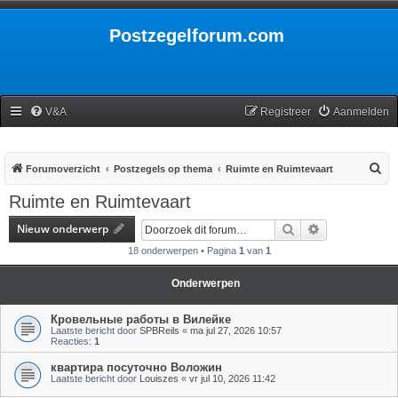
Postzegelforum.com
V&A
Registreer
Aanmelden
Z
Forumoverzicht
Postzegels op thema
Ruimte en Ruimtevaart
o
Ruimte en Ruimtevaart
e
Nieuw onderwerp
Zoek
Uitgebreid zoe
k
18 onderwerpen • Pagina
1
van
1
Onderwerpen
Кровельные работы в Вилейке
Laatste bericht door
SPBReils
«
ma jul 27, 2026 10:57
Reacties:
1
квартира посуточно Воложин
Laatste bericht door
Louiszes
«
vr jul 10, 2026 11:42