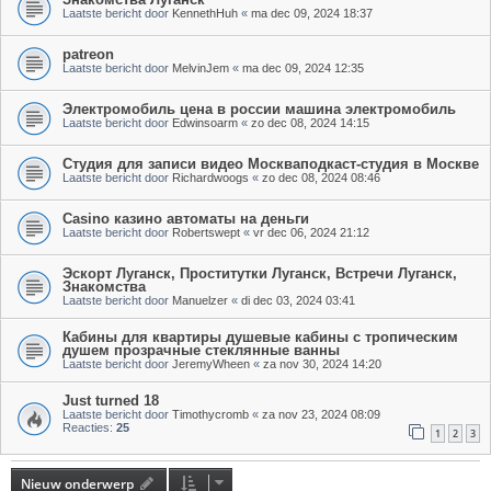
Laatste bericht door
KennethHuh
«
ma dec 09, 2024 18:37
patreon
Laatste bericht door
MelvinJem
«
ma dec 09, 2024 12:35
Электромобиль цена в россии машина электромобиль
Laatste bericht door
Edwinsoarm
«
zo dec 08, 2024 14:15
Студия для записи видео Москваподкаст-студия в Москве
Laatste bericht door
Richardwoogs
«
zo dec 08, 2024 08:46
Casino казино автоматы на деньги
Laatste bericht door
Robertswept
«
vr dec 06, 2024 21:12
Эскорт Луганск, Проститутки Луганск, Встречи Луганск,
Знакомства
Laatste bericht door
Manuelzer
«
di dec 03, 2024 03:41
Кабины для квартиры душевые кабины с тропическим
душем прозрачные стеклянные ванны
Laatste bericht door
JeremyWheen
«
za nov 30, 2024 14:20
Just turned 18
Laatste bericht door
Timothycromb
«
za nov 23, 2024 08:09
Reacties:
25
1
2
3
Nieuw onderwerp