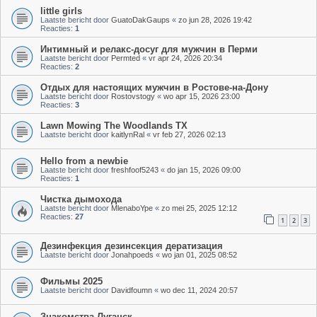
little girls
Laatste bericht door
GuatoDakGaups
«
zo jun 28, 2026 19:42
Reacties:
1
Интимный и релакс-досуг для мужчин в Перми
Laatste bericht door
Permted
«
vr apr 24, 2026 20:34
Reacties:
2
Отдых для настоящих мужчин в Ростове-на-Дону
Laatste bericht door
Rostovstogy
«
wo apr 15, 2026 23:00
Reacties:
3
Lawn Mowing The Woodlands TX
Laatste bericht door
kaitlynRal
«
vr feb 27, 2026 02:13
Hello from a newbie
Laatste bericht door
freshfoof5243
«
do jan 15, 2026 09:00
Reacties:
1
Чистка дымохода
Laatste bericht door
MlenaboYpe
«
zo mei 25, 2025 12:12
Reacties:
27
1
2
3
Дезинфекция дезинсекция дератизация
Laatste bericht door
Jonahpoeds
«
wo jan 01, 2025 08:52
Фильмы 2025
Laatste bericht door
Davidfoumn
«
wo dec 11, 2024 20:57
Знакомства Луганск