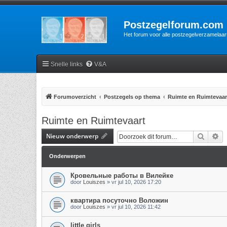
Postzegelforum.com
Het forum voor alle postzegelverzamelaar
Snelle links
V&A
Forumoverzicht
Postzegels op thema
Ruimte en Ruimtevaar
Ruimte en Ruimtevaart
Nieuw onderwerp
Zoek
Ui
Onderwerpen
Кровельные работы в Вилейке
door
Louiszes
»
vr jul 10, 2026 17:20
квартира посуточно Воложин
door
Louiszes
»
vr jul 10, 2026 11:42
little girls