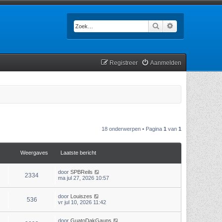
Zoek
Uitgebreid zoek
Registreer
Aanmelden
18 onderwerpen • Pagina
1
van
1
Weergaves
Laatste bericht
door
SPBReils
2334
ma jul 27, 2026 10:57
door
Louiszes
536
vr jul 10, 2026 11:42
door
GuatoDakGaups