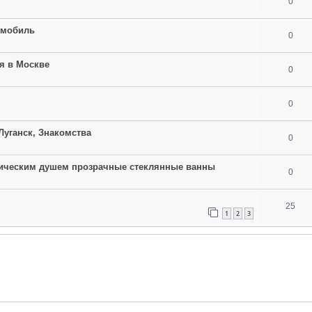
0
омобиль
0
я в Москве
0
0
 Луганск, Знакомства
0
ическим душем прозрачные стеклянные ванны
0
25
1
2
3