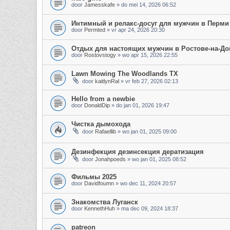
door
Jamesskafe
»
do mei 14, 2026 06:52
Интимный и релакс-досуг для мужчин в Перми
door
Permted
»
vr apr 24, 2026 20:30
Отдых для настоящих мужчин в Ростове-на-До
door
Rostovstogy
»
wo apr 15, 2026 22:55
Lawn Mowing The Woodlands TX
door
kaitlynRal
»
vr feb 27, 2026 02:13
Hello from a newbie
door
DonaldDip
»
do jan 01, 2026 19:47
Чистка дымохода
door
Rafaellib
»
wo jan 01, 2025 09:00
Дезинфекция дезинсекция дератизация
door
Jonahpoeds
»
wo jan 01, 2025 08:52
Фильмы 2025
door
Davidfoumn
»
wo dec 11, 2024 20:57
Знакомства Луганск
door
KennethHuh
»
ma dec 09, 2024 18:37
patreon