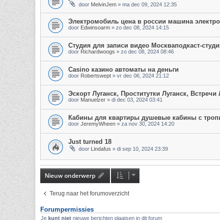
door
MelvinJem
»
ma dec 09, 2024 12:35
Электромобиль цена в россии машина электр
door
Edwinsoarm
»
zo dec 08, 2024 14:15
Студия для записи видео Москваподкаст-студи
door
Richardwoogs
»
zo dec 08, 2024 08:46
Casino казино автоматы на деньги
door
Robertswept
»
vr dec 06, 2024 21:12
Эскорт Луганск, Проститутки Луганск, Встречи
door
Manuelzer
»
di dec 03, 2024 03:41
Кабины для квартиры душевые кабины с троп
door
JeremyWheen
»
za nov 30, 2024 14:20
Just turned 18
door
Lindafus
»
di sep 10, 2024 23:39
Nieuw onderwerp
Terug naar het forumoverzicht
Forumpermissies
Je
kunt niet
nieuwe berichten plaatsen in dit forum