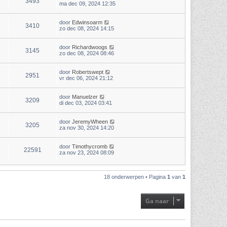
3493
ma dec 09, 2024 12:35
door
Edwinsoarm
3410
zo dec 08, 2024 14:15
door
Richardwoogs
3145
zo dec 08, 2024 08:46
door
Robertswept
2951
vr dec 06, 2024 21:12
door
Manuelzer
3209
di dec 03, 2024 03:41
door
JeremyWheen
3205
za nov 30, 2024 14:20
door
Timothycromb
22591
za nov 23, 2024 08:09
18 onderwerpen • Pagina
1
van
1
Ga naar