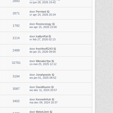
2693
zo jun 28, 2026 19:42
door
Permted
2671
vr apr 24, 2026 20:34
door
Rostovstogy
1792
wo apr 15, 2026 23:00
door
kaitlynRal
2114
vr feb 27, 2026 02:13
door
freshfoof5243
2489
do jan 15, 2026 09:00
door
MlenaboYpe
32781
zo mei 25, 2025 12:12
door
Jonahpoeds
3194
wo jan 01, 2025 08:52
door
Davidfoumn
3087
wo dec 11, 2024 20:57
door
KennethHuh
3402
ma dec 09, 2024 18:37
door
MelvinJem