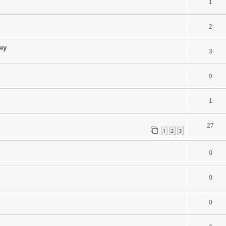
1
2
ну
3
0
1
27
1
2
3
0
0
0