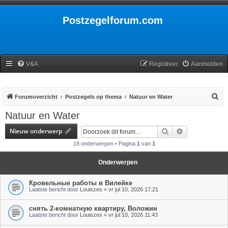
Postzegelforum.com
V&A
Registreer
Aanmelden
Z
Forumoverzicht
Postzegels op thema
Natuur en Water
o
Natuur en Water
e
Nieuw onderwerp
Zoek
Uitgebreid zoe
k
18 onderwerpen • Pagina
1
van
1
Onderwerpen
Кровельные работы в Вилейке
Laatste bericht door
Louiszes
«
vr jul 10, 2026 17:21
снять 2-комнатную квартиру, Воложин
Laatste bericht door
Louiszes
«
vr jul 10, 2026 11:43