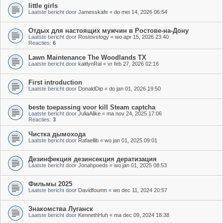
little girls
Laatste bericht door
Jamesskafe
«
do mei 14, 2026 06:54
Отдых для настоящих мужчин в Ростове-на-Дону
Laatste bericht door
Rostovstogy
«
wo apr 15, 2026 23:40
Reacties:
6
Lawn Maintenance The Woodlands TX
Laatste bericht door
kaitlynRal
«
vr feb 27, 2026 02:16
First introduction
Laatste bericht door
DonaldDip
«
do jan 01, 2026 19:50
beste toepassing voor kill Steam captcha
Laatste bericht door
JuliaAlike
«
ma nov 24, 2025 17:06
Reacties:
3
Чистка дымохода
Laatste bericht door
Rafaellib
«
wo jan 01, 2025 09:01
Дезинфекция дезинсекция дератизация
Laatste bericht door
Jonahpoeds
«
wo jan 01, 2025 08:53
Фильмы 2025
Laatste bericht door
Davidfoumn
«
wo dec 11, 2024 20:57
Знакомства Луганск
Laatste bericht door
KennethHuh
«
ma dec 09, 2024 18:38