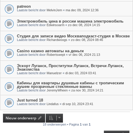
patreon
Laatste bericht door
MelvinJem
«
ma dec 09, 2024 12:36
Электромобиль цена в россии машина электромобиль
Laatste bericht door
Edwinsoarm
«
zo dec 08, 2024 14:15
Студия для записи видео Москваподкаст-студия в Москве
Laatste bericht door
Richardwoogs
«
zo dec 08, 2024 08:46
Casino казино автоматы на деньги
Laatste bericht door
Robertswept
«
vr dec 06, 2024 21:13
Эскорт Луганск, Проститутки Луганск, Встречи Луганск,
Знакомства
Laatste bericht door
Manuelzer
«
di dec 03, 2024 03:41
Кабины для квартиры душевые кабины с тропическим
душем прозрачные стеклянные ванны
Laatste bericht door
JeremyWheen
«
za nov 30, 2024 14:21
Just turned 18
Laatste bericht door
Lindafus
«
di sep 10, 2024 23:41
Nieuw onderwerp
18 onderwerpen • Pagina
1
van
1