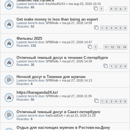
Знакомства Луганск
Laatste bericht door
freshfoof5243
«
ma aug 03, 2026 10:16
Reacties:
65
1
4
5
6
7
…
Get make money in less than being an expert
Laatste bericht door
SPBReils
«
ma jul 27, 2026 14:59
Reacties:
52
1
2
3
4
5
6
Фильмы 2025
Laatste bericht door
SPBReils
«
ma jul 27, 2026 14:47
Reacties:
132
1
11
12
13
14
…
Отличный темный досуг в течение С-петербурге
Laatste bericht door
SPBReils
«
ma jul 27, 2026 14:39
Reacties:
35
1
2
3
4
Ночной досуг в Тюмени для мужчин
Laatste bericht door
SPBReils
«
ma jul 27, 2026 14:13
Reacties:
8
https://karaganda24.kz/
Laatste bericht door
SPBReils
«
ma jul 27, 2026 11:39
Reacties:
55
1
2
3
4
5
6
Отличный темный досуг в Санкт-петербурге
Laatste bericht door
KalGradDuh
«
do jul 23, 2026 21:28
Reacties:
6
Отдых для настоящих мужчин в Ростове-на-Дону