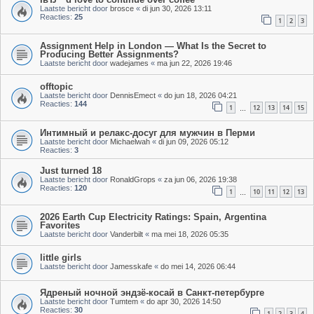
Laatste bericht door
brosce
«
di jun 30, 2026 13:11
Reacties:
25
1
2
3
Assignment Help in London — What Is the Secret to
Producing Better Assignments?
Laatste bericht door
wadejames
«
ma jun 22, 2026 19:46
offtopic
Laatste bericht door
DennisEmect
«
do jun 18, 2026 04:21
Reacties:
144
1
12
13
14
15
…
Интимный и релакс-досуг для мужчин в Перми
Laatste bericht door
Michaelwah
«
di jun 09, 2026 05:12
Reacties:
3
Just turned 18
Laatste bericht door
RonaldGrops
«
za jun 06, 2026 19:38
Reacties:
120
1
10
11
12
13
…
2026 Earth Cup Electricity Ratings: Spain, Argentina
Favorites
Laatste bericht door
Vanderbilt
«
ma mei 18, 2026 05:35
little girls
Laatste bericht door
Jamesskafe
«
do mei 14, 2026 06:44
Ядреный ночной эндзё-косай в Санкт-петербурге
Laatste bericht door
Tumtem
«
do apr 30, 2026 14:50
Reacties:
30
1
2
3
4