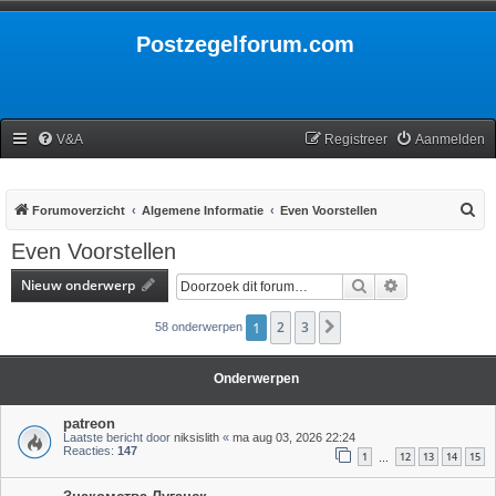
Postzegelforum.com
V&A
Registreer
Aanmelden
Z
Forumoverzicht
Algemene Informatie
Even Voorstellen
o
Even Voorstellen
e
Nieuw onderwerp
Zoek
Uitgebreid zoe
k
1
2
3
Volgende
58 onderwerpen
Onderwerpen
patreon
Laatste bericht door
niksislith
«
ma aug 03, 2026 22:24
Reacties:
147
1
12
13
14
15
…