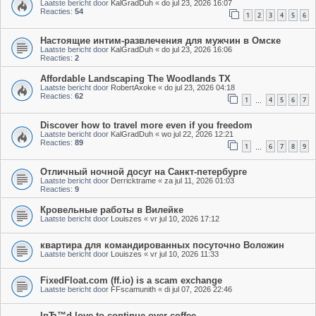
Laatste bericht door
KalGradDuh
«
do jul 23, 2026 16:07
Reacties:
54
1
2
3
4
5
6
Настоящие интим-развлечения для мужчин в Омске
Laatste bericht door
KalGradDuh
«
do jul 23, 2026 16:06
Reacties:
2
Affordable Landscaping The Woodlands TX
Laatste bericht door
RobertAxoke
«
do jul 23, 2026 04:18
Reacties:
62
1
4
5
6
7
…
Discover how to travel more even if you freedom
Laatste bericht door
KalGradDuh
«
wo jul 22, 2026 12:21
Reacties:
89
1
6
7
8
9
…
Отличный ночной досуг на Санкт-петербурге
Laatste bericht door
Derricktrame
«
za jul 11, 2026 01:03
Reacties:
9
Кровельные работы в Вилейке
Laatste bericht door
Louiszes
«
vr jul 10, 2026 17:12
квартира для командированных посуточно Воложин
Laatste bericht door
Louiszes
«
vr jul 10, 2026 11:33
FixedFloat.com (ff.io) is a scam exchange
Laatste bericht door
FFscamunith
«
di jul 07, 2026 22:46
IвЂ™d love to continue over coffee