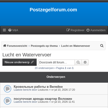
Postzegelforum.com
V&A
Registreer
Aanmelden
Z
Forumoverzicht
Postzegels op thema
Lucht en Watervervoer
o
Lucht en Watervervoer
e
Nieuw onderwerp
Zoek
Uitgebreid zoe
k
20 onderwerpen • Pagina
1
van
1
Onderwerpen
Кровельные работы в Вилейке
Laatste bericht door
Louiszes
«
vr jul 10, 2026 17:20
посуточная аренда квартир Воложин
Laatste bericht door
Louiszes
«
vr jul 10, 2026 11:41