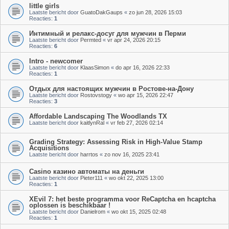
little girls
Laatste bericht door
GuatoDakGaups
«
zo jun 28, 2026 15:03
Reacties:
1
Интимный и релакс-досуг для мужчин в Перми
Laatste bericht door
Permted
«
vr apr 24, 2026 20:15
Reacties:
6
Intro - newcomer
Laatste bericht door
KlaasSimon
«
do apr 16, 2026 22:33
Reacties:
1
Отдых для настоящих мужчин в Ростове-на-Дону
Laatste bericht door
Rostovstogy
«
wo apr 15, 2026 22:47
Reacties:
3
Affordable Landscaping The Woodlands TX
Laatste bericht door
kaitlynRal
«
vr feb 27, 2026 02:14
Grading Strategy: Assessing Risk in High-Value Stamp
Acquisitions
Laatste bericht door
harrtos
«
zo nov 16, 2025 23:41
Casino казино автоматы на деньги
Laatste bericht door
Pieter111
«
wo okt 22, 2025 13:00
Reacties:
1
XEvil 7: het beste programma voor ReCaptcha en hcaptcha
oplossen is beschikbaar !
Laatste bericht door
Danielrom
«
wo okt 15, 2025 02:48
Reacties:
1