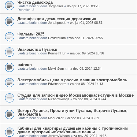
Чистка дымохода
Laatste bericht door
Jorgeelals
«
do apr 17, 2025 03:26
Reacties:
2
Дезинфекция дезинсекция дератизация
Laatste bericht door
Jonahpoeds
«
wo jan 01, 2025 08:51
Фильмы 2025
Laatste bericht door
Davidfoumn
«
wo dec 11, 2024 20:55
Знакомства Луганск
Laatste bericht door
KennethHuh
«
ma dec 09, 2024 18:36
patreon
Laatste bericht door
MelvinJem
«
ma dec 09, 2024 12:34
Электромобиль цена в россии машина электромобиль
Laatste bericht door
Edwinsoarm
«
zo dec 08, 2024 14:13
Студия для записи видео Москваподкаст-студия в Москве
Laatste bericht door
Richardwoogs
«
zo dec 08, 2024 08:44
Эскорт Луганск, Проститутки Луганск, Встречи Луганск,
Знакомства
Laatste bericht door
Manuelzer
«
di dec 03, 2024 03:39
Кабины для квартиры душевые кабины с тропическим
душем прозрачные стеклянные ванны
Laatste bericht door
JeremyWheen
«
za nov 30, 2024 14:18