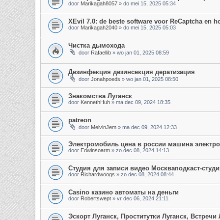
door
Marikagah8057
»
do mei 15, 2025 05:34
XEvil 7.0: de beste software voor ReCaptcha en hc
door
Marikagah2040
»
do mei 15, 2025 05:03
Чистка дымохода
door
Rafaellib
»
wo jan 01, 2025 08:59
Дезинфекция дезинсекция дератизация
door
Jonahpoeds
»
wo jan 01, 2025 08:50
Знакомства Луганск
door
KennethHuh
»
ma dec 09, 2024 18:35
patreon
door
MelvinJem
»
ma dec 09, 2024 12:33
Электромобиль цена в россии машина электр
door
Edwinsoarm
»
zo dec 08, 2024 14:13
Студия для записи видео Москваподкаст-студи
door
Richardwoogs
»
zo dec 08, 2024 08:44
Casino казино автоматы на деньги
door
Robertswept
»
vr dec 06, 2024 21:11
Эскорт Луганск, Проститутки Луганск, Встречи