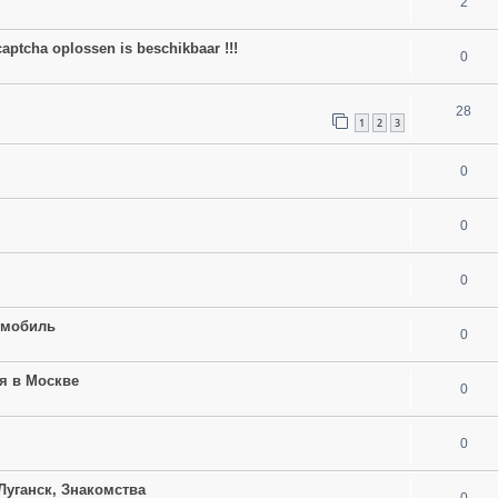
2
aptcha oplossen is beschikbaar !!!
0
28
1
2
3
0
0
0
омобиль
0
я в Москве
0
0
 Луганск, Знакомства