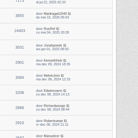
7173
di jul 22, 2025 02:33
door
Marikagah2040
3855
do mei 15, 2025 05:03
door
RusRef
24403
zo mei 04, 2025 20:28
door
Jonahpoeds
3031
wo jan 01, 2025 08:50
door
KennethHuh
2901
ma dec 09, 2024 18:35
door
MelvinJem
3084
ma dec 09, 2024 12:33
door
Edwinsoarm
3208
zo dec 08, 2024 14:13
door
Richardwoogs
2886
zo dec 08, 2024 08:44
door
Robertswept
2910
vr dec 06, 2024 21:11
door
Manuelzer