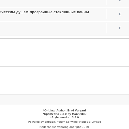
0
ическим душем прозрачные стеклянные ванны
0
0
*
Original Author:
Brad Veryard
*
Updated to 3.3.x by
MannixMD
*
Style version: 3.4.0
Powered by
phpBB
® Forum Software © phpBB Limited
Nederlandse vertaling door
phpBB.nl
.