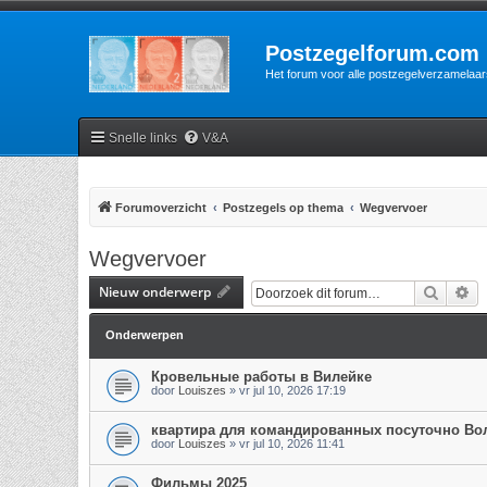
Postzegelforum.com
Het forum voor alle postzegelverzamelaar
Snelle links
V&A
Forumoverzicht
Postzegels op thema
Wegvervoer
Wegvervoer
Nieuw onderwerp
Zoek
Ui
Onderwerpen
Кровельные работы в Вилейке
door
Louiszes
»
vr jul 10, 2026 17:19
квартира для командированных посуточно Во
door
Louiszes
»
vr jul 10, 2026 11:41
Фильмы 2025