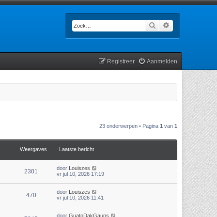
Zoek
Uitgebreid zoek
Registreer
Aanmelden
23 onderwerpen • Pagina
1
van
1
Weergaves
Laatste bericht
door
Louiszes
2301
vr jul 10, 2026 17:19
door
Louiszes
470
vr jul 10, 2026 11:41
door
GuatoDakGaups