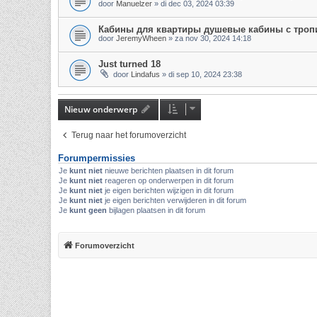
door
Manuelzer
»
di dec 03, 2024 03:39
Кабины для квартиры душевые кабины с троп
door
JeremyWheen
»
za nov 30, 2024 14:18
Just turned 18
door
Lindafus
»
di sep 10, 2024 23:38
Nieuw onderwerp
Terug naar het forumoverzicht
Forumpermissies
Je
kunt niet
nieuwe berichten plaatsen in dit forum
Je
kunt niet
reageren op onderwerpen in dit forum
Je
kunt niet
je eigen berichten wijzigen in dit forum
Je
kunt niet
je eigen berichten verwijderen in dit forum
Je
kunt geen
bijlagen plaatsen in dit forum
Forumoverzicht