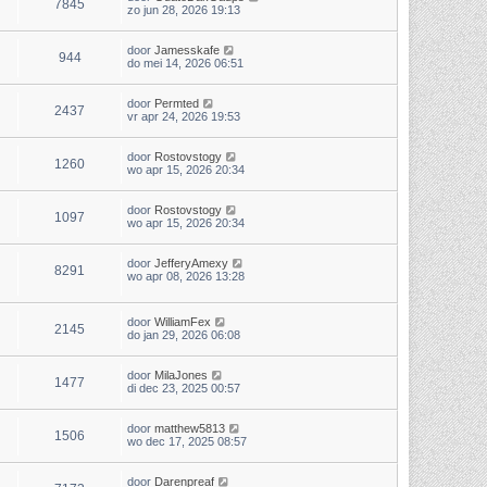
7845
zo jun 28, 2026 19:13
door
Jamesskafe
944
do mei 14, 2026 06:51
door
Permted
2437
vr apr 24, 2026 19:53
door
Rostovstogy
1260
wo apr 15, 2026 20:34
door
Rostovstogy
1097
wo apr 15, 2026 20:34
door
JefferyAmexy
8291
wo apr 08, 2026 13:28
door
WilliamFex
2145
do jan 29, 2026 06:08
door
MilaJones
1477
di dec 23, 2025 00:57
door
matthew5813
1506
wo dec 17, 2025 08:57
door
Darenpreaf