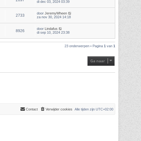
2697
di dec 03, 2024 03:39
door
JeremyWheen
2733
za nov 30, 2024 14:18
door
Lindafus
8926
di sep 10, 2024 23:38
23 onderwerpen • Pagina
1
van
1
Ga naar
Contact
Verwijder cookies
Alle tijden zijn
UTC+02:00