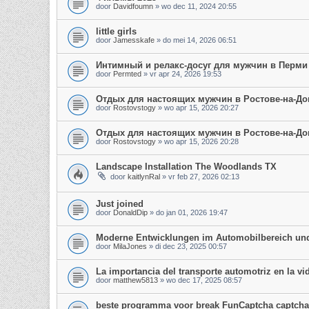
door
Davidfoumn
»
wo dec 11, 2024 20:55
little girls
door
Jamesskafe
»
do mei 14, 2026 06:51
Интимный и релакс-досуг для мужчин в Перми
door
Permted
»
vr apr 24, 2026 19:53
Отдых для настоящих мужчин в Ростове-на-До
door
Rostovstogy
»
wo apr 15, 2026 20:27
Отдых для настоящих мужчин в Ростове-на-До
door
Rostovstogy
»
wo apr 15, 2026 20:28
Landscape Installation The Woodlands TX
door
kaitlynRal
»
vr feb 27, 2026 02:13
Just joined
door
DonaldDip
»
do jan 01, 2026 19:47
Moderne Entwicklungen im Automobilbereich und 
door
MilaJones
»
di dec 23, 2025 00:57
La importancia del transporte automotriz en la v
door
matthew5813
»
wo dec 17, 2025 08:57
beste programma voor break FunCaptcha captcha