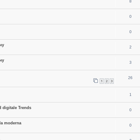
8
0
0
ну
2
ну
3
26
1
2
3
1
digitale Trends
0
ida moderna
0