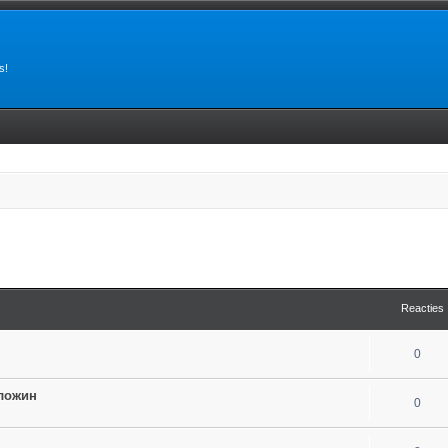
s!
tgebreid zoeken
Reacties
0
ложин
0