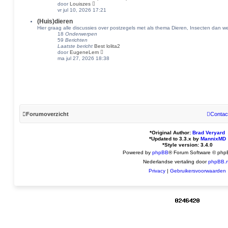
B
door
Louiszes
a
c
e
vr jul 10, 2026 17:21
t
h
k
s
t
(Huis)dieren
i
t
Hier graag alle discussies over postzegels met als thema Dieren, Insecten dan we
j
e
18
Onderwerpen
k
b
59
Berichten
l
e
Laatste bericht
Best lolita2
a
r
B
door
EugeneLem
a
i
e
ma jul 27, 2026 18:38
t
c
k
s
h
i
t
t
j
e
k
b
l
e
a
r
a
i
t
c
s
h
Forumoverzicht
Contac
t
t
e
b
*
Original Author:
Brad Veryard
e
*
Updated to 3.3.x by
MannixMD
r
*
Style version: 3.4.0
i
Powered by
phpBB
® Forum Software © php
c
h
Nederlandse vertaling door
phpBB.n
t
Privacy
|
Gebruikersvoorwaarden