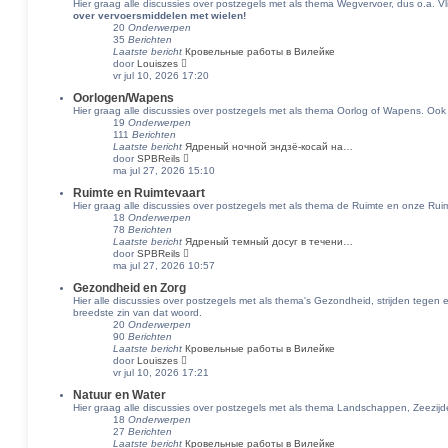
Hier graag alle discussies over postzegels met als thema Wegvervoer, dus o.a. V
j
over vervoersmiddelen met wielen!
k
20
Onderwerpen
l
35
Berichten
a
Laatste bericht
Кровельные работы в Вилейке
a
B
door
Louiszes
t
e
vr jul 10, 2026 17:20
s
k
t
Oorlogen/Wapens
i
e
Hier graag alle discussies over postzegels met als thema Oorlog of Wapens. Ook
j
b
19
Onderwerpen
k
e
111
Berichten
l
r
Laatste bericht
Ядреный ночной эндзё-косай на…
a
i
B
door
SPBReils
a
c
e
ma jul 27, 2026 15:10
t
h
k
s
t
Ruimte en Ruimtevaart
i
t
Hier graag alle discussies over postzegels met als thema de Ruimte en onze Rui
j
e
18
Onderwerpen
k
b
78
Berichten
l
e
Laatste bericht
Ядреный темный досуг в течени…
a
r
B
door
SPBReils
a
i
e
ma jul 27, 2026 10:57
t
c
k
s
h
Gezondheid en Zorg
i
t
t
Hier alle discussies over postzegels met als thema's Gezondheid, strijden tegen 
j
e
breedste zin van dat woord.
k
b
20
Onderwerpen
l
e
90
Berichten
a
r
Laatste bericht
Кровельные работы в Вилейке
a
i
B
door
Louiszes
t
c
e
vr jul 10, 2026 17:21
s
h
k
t
t
Natuur en Water
i
e
Hier graag alle discussies over postzegels met als thema Landschappen, Zeezi
j
b
18
Onderwerpen
k
e
27
Berichten
l
r
Laatste bericht
Кровельные работы в Вилейке
a
i