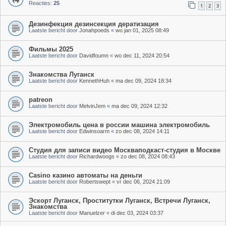
Reacties:
25
1
2
3
Дезинфекция дезинсекция дератизация
Laatste bericht door
Jonahpoeds
«
wo jan 01, 2025 08:49
Фильмы 2025
Laatste bericht door
Davidfoumn
«
wo dec 11, 2024 20:54
Знакомства Луганск
Laatste bericht door
KennethHuh
«
ma dec 09, 2024 18:34
patreon
Laatste bericht door
MelvinJem
«
ma dec 09, 2024 12:32
Электромобиль цена в россии машина электромобиль
Laatste bericht door
Edwinsoarm
«
zo dec 08, 2024 14:11
Студия для записи видео Москваподкаст-студия в Москве
Laatste bericht door
Richardwoogs
«
zo dec 08, 2024 08:43
Casino казино автоматы на деньги
Laatste bericht door
Robertswept
«
vr dec 06, 2024 21:09
Эскорт Луганск, Проститутки Луганск, Встречи Луганск,
Знакомства
Laatste bericht door
Manuelzer
«
di dec 03, 2024 03:37