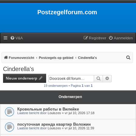
Postzegelforum.com
V&A
Registreer
Aanmelden
Z
Forumoverzicht
Postzegels op gebied
Cinderella's
o
Cinderella's
e
Nieuw onderwerp
Zoek
Uitgebreid zoe
k
19 onderwerpen • Pagina
1
van
1
Onderwerpen
Кровельные работы в Вилейке
Laatste bericht door
Louiszes
«
vr jul 10, 2026 17:18
посуточная аренда квартир Воложин
Laatste bericht door
Louiszes
«
vr jul 10, 2026 11:39