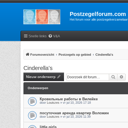
Postzegelforum.com
Het forum voor alle postzegelverzamelaar
Snelle links
V&A
Forumoverzicht
Postzegels op gebied
Cinderella's
Cinderella's
Nieuw onderwerp
Zoek
Ui
Onderwerpen
Кровельные работы в Вилейке
door
Louiszes
»
vr jul 10, 2026 17:18
посуточная аренда квартир Воложин
door
Louiszes
»
vr jul 10, 2026 11:39
little girls