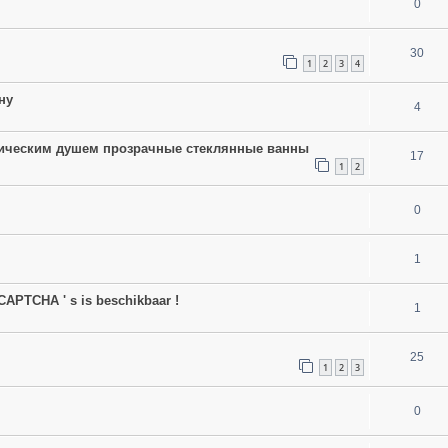
0
30
1
2
3
4
ну
4
ическим душем прозрачные стеклянные ванны
17
1
2
0
1
 CAPTCHA ' s is beschikbaar !
1
25
1
2
3
0