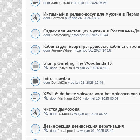
door
Jamesskafe
»
do mei 14, 2026 06:50
Интимный и релакс-досуг для мужчин в Перми
door
Permted
»
vr apr 24, 2026 18:58
Отдых для настоящих мужчин в Ростове-на-До
door
Rostovstogy
»
wo apr 15, 2026 19:44
Кабины для квартиры душевые кабины с троп
door
JeremyWheen
»
za nov 30, 2024 14:16
Stump Grinding The Woodlands TX
door
kaitlynRal
»
vr feb 27, 2026 02:12
Intro - newbie
door
DonaldDip
»
do jan 01, 2026 19:46
XEvil 6: de beste software voor het oplossen van
door
Marikagah2040
»
do mei 15, 2025 05:02
Чистка дымохода
door
Rafaellib
»
wo jan 01, 2025 08:58
Дезинфекция дезинсекция дератизация
door
Jonahpoeds
»
wo jan 01, 2025 08:49