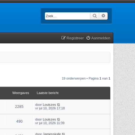
Zoek
Uitgebreid zoek
Registreer
Aanmelden
19 onderwerpen • Pagina
1
van
1
Weergaves
Laatste bericht
door
Louiszes
2285
vr jul 10, 2026 17:18
door
Louiszes
490
vr jul 10, 2026 11:39
door
Jamesskafe