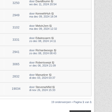
door
Davidfoumn
3250
wo dec 11, 2024 20:54
door
KennethHuh
2949
ma dec 09, 2024 18:34
door
MelvinJem
3102
ma dec 09, 2024 12:32
door
Edwinsoarm
3331
zo dec 08, 2024 14:11
door
Richardwoogs
2941
zo dec 08, 2024 08:43
door
Robertswept
3065
vr dec 06, 2024 21:09
door
Manuelzer
2832
di dec 03, 2024 03:37
door
StevenwhiNd
19034
di nov 26, 2024 15:33
19 onderwerpen • Pagina
1
van
1