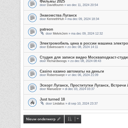
Фильмы 2025
door
Davidfoumn
»
wo dec 11, 2024 20:54
Знакомства Луганск
door
KennethHuh
»
ma dec 09, 2024 18:34
patreon
door
MelvinJem
»
ma dec 09, 2024 12:32
Электромобиль цена в россии машина электр
door
Edwinsoarm
»
zo dec 08, 2024 14:11
Студия для записи видео Москваподкаст-студи
door
Richardwoogs
»
zo dec 08, 2024 08:43
Casino казино автоматы на деньги
door
Robertswept
»
vr dec 06, 2024 21:09
Эскорт Луганск, Проститутки Луганск, Встречи
door
Manuelzer
»
di dec 03, 2024 03:37
Just turned 18
door
Lindafus
»
di sep 10, 2024 23:37
Nieuw onderwerp