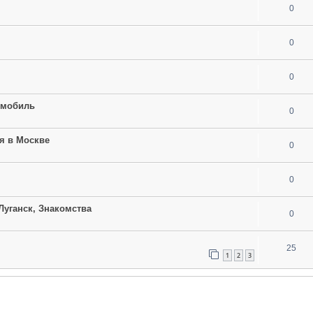
0
0
0
омобиль
0
я в Москве
0
0
 Луганск, Знакомства
0
25
1
2
3