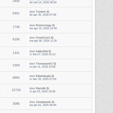
2456
do mei 14, 2026 06:50
door
Tumtem
5401
do apr 30, 2026 07:06
door
Rostovstogy
1746
wo apr 15, 2026 19:49
door
OmskGrich
6106
ma apr 06, 2026 11:26
door
kaitlynRal
1341
vr feb 27, 2026 02:12
door
ThomasarinO
2359
zo jan 11, 2026 23:06
door
Edwinduada
6994
vr dec 26, 2025 07:03
door
Reirslith
22726
vr jan 03, 2025 18:36
door
Jonahpoeds
3086
wo jan 01, 2025 08:49