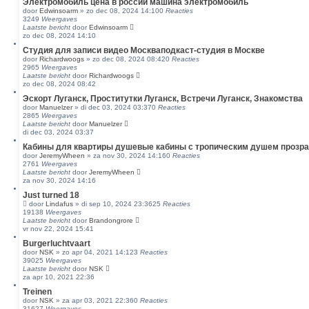
Электромобиль цена в россии машина электромобиль
door
Edwinsoarm
»
zo dec 08, 2024 14:10
0
Reacties
3249
Weergaves
Laatste bericht
door
Edwinsoarm
zo dec 08, 2024 14:10
Студия для записи видео Москваподкаст-студия в Москве
door
Richardwoogs
»
zo dec 08, 2024 08:42
0
Reacties
2965
Weergaves
Laatste bericht
door
Richardwoogs
zo dec 08, 2024 08:42
Эскорт Луганск, Проститутки Луганск, Встречи Луганск, Знакомства
door
Manuelzer
»
di dec 03, 2024 03:37
0
Reacties
2865
Weergaves
Laatste bericht
door
Manuelzer
di dec 03, 2024 03:37
Кабины для квартиры душевые кабины с тропическим душем прозр
door
JeremyWheen
»
za nov 30, 2024 14:16
0
Reacties
2761
Weergaves
Laatste bericht
door
JeremyWheen
za nov 30, 2024 14:16
Just turned 18
door
Lindafus
»
di sep 10, 2024 23:36
25
Reacties
19138
Weergaves
Laatste bericht
door
Brandongrore
vr nov 22, 2024 15:41
Burgerluchtvaart
door
NSK
»
zo apr 04, 2021 14:12
3
Reacties
39025
Weergaves
Laatste bericht
door
NSK
za apr 10, 2021 22:36
Treinen
door
NSK
»
za apr 03, 2021 22:36
0
Reacties
31627
Weergaves