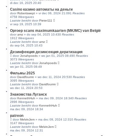
di dec 16, 2025 20:40
Casino казино автоматы на деньги
door
Robertswept
»
vr dec 06, 2024 21:09
1
Reacties
4758
Weergaves
Laatste bericht
door
Pieter111
vr sep 19, 2025 10:39
Oproep scans maximumkaarten (MK/MC) van België
door
amz
»
do sep 04, 2025 10:43
0
Reacties
1912
Weergaves
Laatste bericht
door
amz
do sep 04, 2025 10:43
Дезинфекция дезинсекция дератизация
door
Jonahpoeds
»
wo jan 01, 2025 08:49
0
Reacties
3073
Weergaves
Laatste bericht
door
Jonahpoeds
wo jan 01, 2025 08:49
Фильмы 2025
door
Davidfoumn
»
wo dec 11, 2024 20:53
0
Reacties
3095
Weergaves
Laatste bericht
door
Davidfoumn
wo dec 11, 2024 20:53
Знакомства Луганск
door
KennethHuh
»
ma dec 09, 2024 18:34
0
Reacties
2896
Weergaves
Laatste bericht
door
KennethHuh
ma dec 09, 2024 18:34
patreon
door
MelvinJem
»
ma dec 09, 2024 12:31
0
Reacties
3147
Weergaves
Laatste bericht
door
MelvinJem
ma dec 09, 2024 12:31