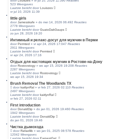
o
door
Louiszes
»
vr jul 10, 2026 11:39
0
Reacties
523
Weergaves
e
Laatste bericht
door
Louiszes
k
vr jul 10, 2026 11:39
e
little girls
n
door
Jamesskafe
»
do mei 14, 2026 06:49
2
Reacties
2778
Weergaves
Laatste bericht
door
GuatoDakGaups
zo jun 28, 2026 19:20
Интимный и релакс-досуг для мужчин в Перми
door
Permted
»
vr apr 24, 2026 17:04
7
Reacties
2911
Weergaves
Laatste bericht
door
Permted
vr apr 24, 2026 17:16
Отдых для настоящих мужчин в Ростове-на-Дону
door
Rostovstogy
»
wo apr 15, 2026 19:20
8
Reacties
2287
Weergaves
Laatste bericht
door
Rostovstogy
wo apr 15, 2026 19:34
Brush Removal The Woodlands TX
door
kaitlynRal
»
vr feb 27, 2026 02:11
0
Reacties
2497
Weergaves
Laatste bericht
door
kaitlynRal
vr feb 27, 2026 02:11
First introduction
door
DonaldDip
»
do jan 01, 2026 19:46
0
Reacties
1942
Weergaves
Laatste bericht
door
DonaldDip
do jan 01, 2026 19:46
Чистка дымохода
door
Rafaellib
»
wo jan 01, 2025 08:57
8
Reacties
12042
Weergaves
Laatste bericht
door
EarnestGaL