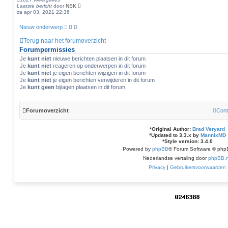
Laatste bericht
door
NSK
za apr 03, 2021 22:36
Nieuw onderwerp
Terug naar het forumoverzicht
Forumpermissies
Je
kunt niet
nieuwe berichten plaatsen in dit forum
Je
kunt niet
reageren op onderwerpen in dit forum
Je
kunt niet
je eigen berichten wijzigen in dit forum
Je
kunt niet
je eigen berichten verwijderen in dit forum
Je
kunt geen
bijlagen plaatsen in dit forum
Forumoverzicht
Cont
*
Original Author:
Brad Veryard
*
Updated to 3.3.x by
MannixMD
*
Style version: 3.4.0
Powered by
phpBB
® Forum Software © php
Nederlandse vertaling door
phpBB.n
Privacy
|
Gebruikersvoorwaarden