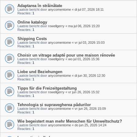
Adaptarea în străinătate
Laatste bericht door
anycomentome
«
di jul 07, 2026 18:11
Reacties:
1
Online katalogy
Laatste bericht door
rowellgerry
«
ma jul 06, 2026 15:20
Reacties:
1
Shipping Costs
Laatste bericht door
anycomentome
«
vr jul 03, 2026 15:03
Reacties:
1
Choisir un vitrage adapté pour une maison rénovée
Laatste bericht door
rowellgerry
«
wo jul 01, 2026 15:36
Reacties:
1
Liebe und Beziehungen
Laatste bericht door
anycomentome
«
di jun 30, 2026 12:30
Reacties:
1
Tipps für die Freizeitgestaltung
Laatste bericht door
rowellgerry
«
vr jun 26, 2026 15:32
Reacties:
1
Tehnologia și supravegherea pădurilor
Laatste bericht door
anycomentome
«
vr jun 26, 2026 15:09
Reacties:
1
Wie begeistert man mehr Menschen für Umweltschutz?
Laatste bericht door
anycomentome
«
do jun 25, 2026 14:24
Reacties:
1