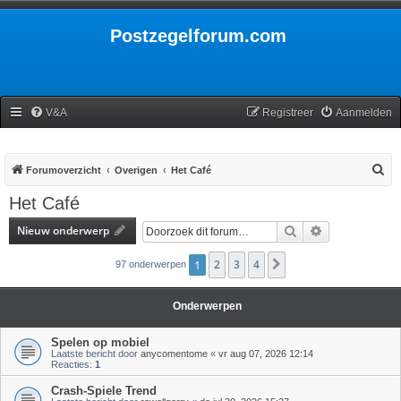
Postzegelforum.com
V&A
Registreer
Aanmelden
Z
Forumoverzicht
Overigen
Het Café
o
Het Café
e
Nieuw onderwerp
Zoek
Uitgebreid zoe
k
1
2
3
4
Volgende
97 onderwerpen
Onderwerpen
Spelen op mobiel
Laatste bericht door
anycomentome
«
vr aug 07, 2026 12:14
Reacties:
1
Crash-Spiele Trend