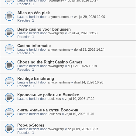
Laatste bericht door
rowellgerry
«
do jul 30, 2026 15:27
Reacties:
1
Alles op één plek
Laatste bericht door
anycomentome
«
wo jul 29, 2026 12:00
Reacties:
1
Beste casino voor bonussen
Laatste bericht door
rowellgerry
«
vr jul 24, 2026 13:58
Reacties:
1
Casino informatie
Laatste bericht door
anycomentome
«
do jul 23, 2026 14:24
Reacties:
1
Choosing the Right Casino Games
Laatste bericht door
rowellgerry
«
di jul 21, 2026 12:19
Reacties:
1
Richtige Ernährung
Laatste bericht door
anycomentome
«
di jul 14, 2026 16:20
Reacties:
1
Кровельные работы в Вилейке
Laatste bericht door
Louiszes
«
vr jul 10, 2026 17:22
снять жилье на сутки Воложин
Laatste bericht door
Louiszes
«
vr jul 10, 2026 11:45
Pop-up-Stores
Laatste bericht door
rowellgerry
«
do jul 09, 2026 18:53
Reacties:
1