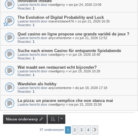
Innovative indkøb
Laatste bericht door
rowellgerry
«
wo jun 24, 2026 13:09
Reacties:
1
The Evolution of Digital Probability and Luck
Laatste bericht door
mavericklane476
«
zo jun 21, 2026 16:35
Reacties:
1
Quel casino en ligne propose une grande variété de jeux ?
Laatste bericht door
anycomentome
«
zo jun 21, 2026 12:52
Reacties:
1
Suche nach einem Casino für entspannte Spielabende
Laatste bericht door
rowellgerry
«
vr jun 19, 2026 18:48
Reacties:
1
Wat maakt een restaurant echt bijzonder?
Laatste bericht door
rowellgerry
«
vr jun 19, 2026 10:28
Reacties:
1
Wandelen als hobby
Laatste bericht door
anycomentome
«
do jun 18, 2026 17:18
Reacties:
1
La pizza: un piacere semplice che non stanca mai
Laatste bericht door
rowellgerry
«
ma jun 15, 2026 15:58
Nieuw onderwerp
1
2
3
4
Volgende
97 onderwerpen