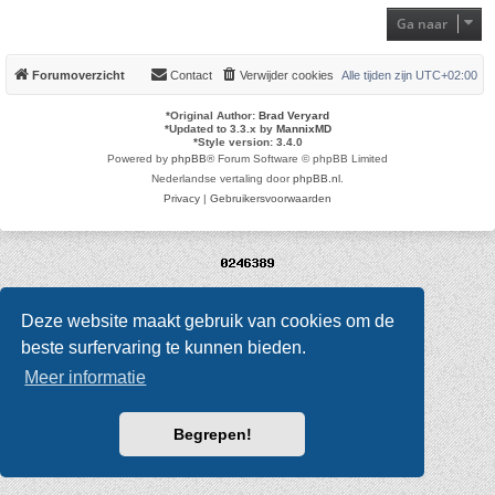
Ga naar
Forumoverzicht
Contact
Verwijder cookies
Alle tijden zijn
UTC+02:00
*
Original Author:
Brad Veryard
*
Updated to 3.3.x by
MannixMD
*
Style version: 3.4.0
Powered by
phpBB
® Forum Software © phpBB Limited
Nederlandse vertaling door
phpBB.nl
.
Privacy
|
Gebruikersvoorwaarden
Deze website maakt gebruik van cookies om de
beste surfervaring te kunnen bieden.
Meer informatie
Begrepen!