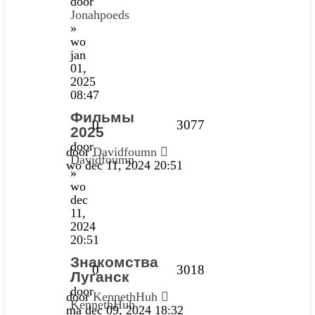
door
Jonahpoeds
»
wo
jan
01,
2025
08:47
Фильмы
0
3077
2025
door
door
Davidfoumn
Davidfoumn
wo dec 11, 2024 20:51
»
wo
dec
11,
2024
20:51
Знакомства
0
3018
Луганск
door
door
KennethHuh
KennethHuh
ma dec 09, 2024 18:32