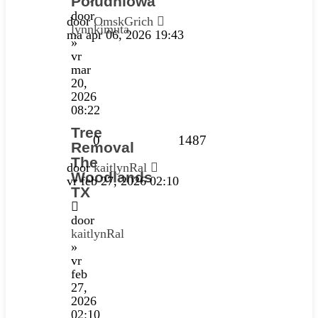
Południowa
door
door
OmskGrich
lynnkimuta
ma apr 06, 2026 19:43
»
vr
mar
20,
2026
08:22
Tree
0
1487
Removal
The
door
kaitlynRal
Woodlands
vr feb 27, 2026 02:10
TX
door
kaitlynRal
»
vr
feb
27,
2026
02:10