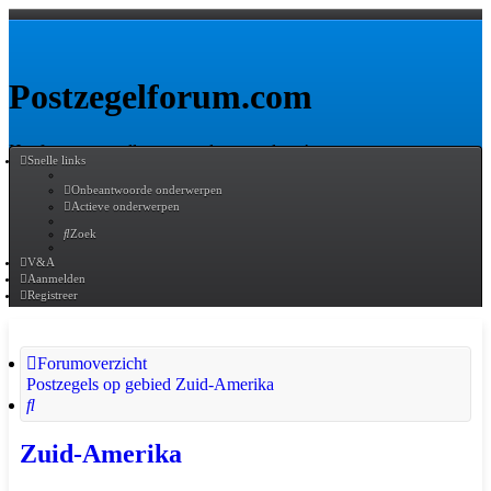
Postzegelforum.com
Het forum voor alle postzegelverzamelaars!
Snelle links
Onbeantwoorde onderwerpen
Actieve onderwerpen
Zoek
Uitgebreid zoeken
Zoek
V&A
Aanmelden
Registreer
Forumoverzicht
Postzegels op gebied
Zuid-Amerika
Zoek
Zuid-Amerika