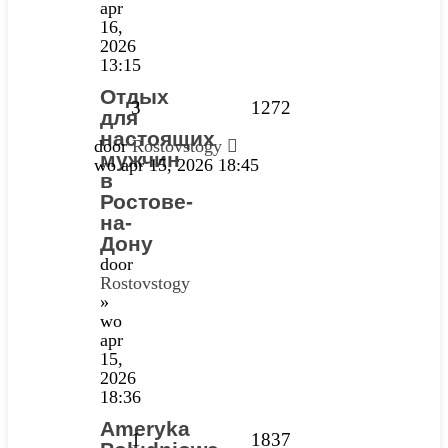
apr
16,
2026
13:15
Отдых
3
1272
для
настоящих
door
Rostovstogy
мужчин
wo apr 15, 2026 18:45
в
Ростове-
на-
Дону
door
Rostovstogy
»
wo
apr
15,
2026
18:36
Ameryka
1
1837