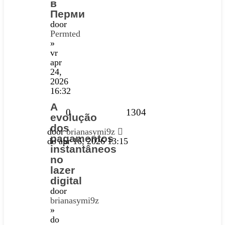
в
Перми
door
Permted
»
vr
apr
24,
2026
16:32
A
0
1304
evolução
dos
door
brianasymi9z
pagamentos
do apr 16, 2026 13:15
instantâneos
no
lazer
digital
door
brianasymi9z
»
do