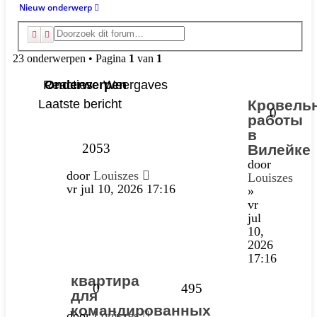
Nieuw onderwerp
Zoek
Uitgebreid zoeken
23 onderwerpen • Pagina
1
van
1
Reacties
Onderwerpen
Weergaves
Laatste bericht
Кровель
0
работы
в
2053
Вилейке
door
door
Louiszes
Louiszes
vr jul 10, 2026 17:16
»
vr
jul
10,
2026
17:16
квартира
0
495
для
командированных
door
Louiszes