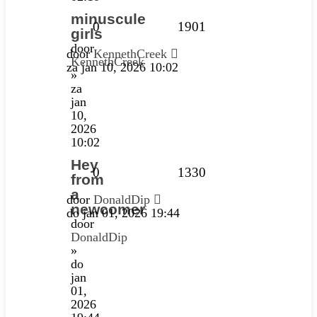
minuscule
0
1901
girls
door
door
KennethCreek
KennethCreek
za jan 10, 2026 10:02
»
za
jan
10,
2026
10:02
Hey
0
1330
from
a
door
DonaldDip
newcomer
do jan 01, 2026 19:44
door
DonaldDip
»
do
jan
01,
2026