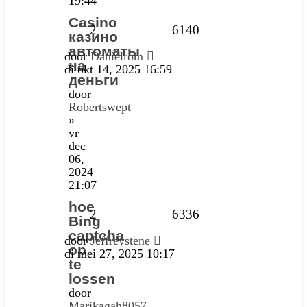
19:44
Casino
2
6140
казино
автоматы
door
Danielrom
на
di okt 14, 2025 16:59
деньги
door
Robertswept
»
vr
dec
06,
2024
21:07
hoe
2
6336
Bing
captcha
door
Jeffreystene
op
di mei 27, 2025 10:17
te
lossen
door
Marikagah8057