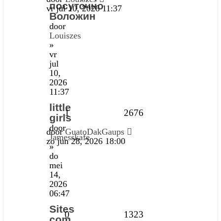
посуточно
vr jul 10, 2026 11:37
Воложин
door
Louiszes
»
vr
jul
10,
2026
11:37
little
1
2676
girls
door
door
GuatoDakGaups
Jamesskafe
zo jun 28, 2026 18:00
»
do
mei
14,
2026
06:47
Sites
0
1323
com