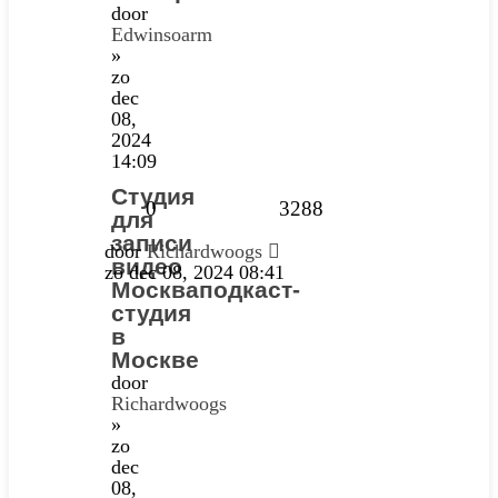
door
Edwinsoarm
»
zo
dec
08,
2024
14:09
Студия
0
3288
для
записи
door
Richardwoogs
видео
zo dec 08, 2024 08:41
Москваподкаст-
студия
в
Москве
door
Richardwoogs
»
zo
dec
08,