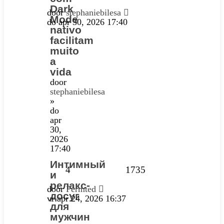
Dark
door
stephaniebilesa
Mode
do apr 30, 2026 17:40
nativo
facilitam
muito
a
vida
door
stephaniebilesa
»
do
apr
30,
2026
17:40
Интимный
4
1735
и
релакс-
door
Permted
досуг
vr apr 24, 2026 16:37
для
мужчин