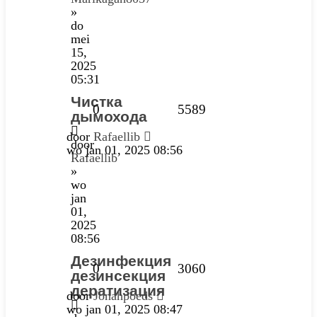
»
do
mei
15,
2025
05:31
Чистка
0
5589
дымохода
door
Rafaellib
door
wo jan 01, 2025 08:56
Rafaellib
»
wo
jan
01,
2025
08:56
Дезинфекция
0
3060
дезинсекция
дератизация
door
Jonahpoeds
wo jan 01, 2025 08:47