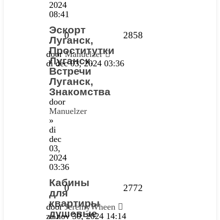
2024
08:41
Эскорт
0
2858
Луганск,
Проститутки
door
Manuelzer
Луганск,
di dec 03, 2024 03:36
Встречи
Луганск,
Знакомства
door
Manuelzer
»
di
dec
03,
2024
03:36
Кабины
0
2772
для
квартиры
door
JeremyWheen
душевые
za nov 30, 2024 14:14