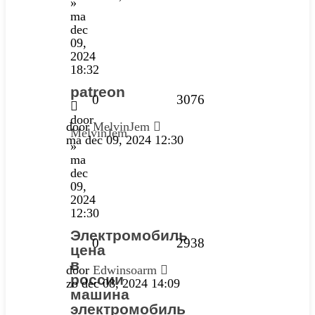
»
ma
dec
09,
2024
18:32
patreon
0
3076
door
door
MelvinJem
MelvinJem
ma dec 09, 2024 12:30
»
ma
dec
09,
2024
12:30
Электромобиль
0
2938
цена
в
door
Edwinsoarm
россии
zo dec 08, 2024 14:09
машина
электромобиль