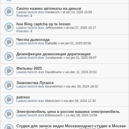
Casino казино автоматы на деньги
Laatste bericht door
Danielrom
«
di okt 14, 2025 16:59
Reacties:
2
hoe Bing captcha op te lossen
Laatste bericht door
Jeffreystene
«
di mei 27, 2025 10:17
Reacties:
2
Чистка дымохода
Laatste bericht door
Rafaellib
«
wo jan 01, 2025 08:56
Дезинфекция дезинсекция дератизация
Laatste bericht door
Jonahpoeds
«
wo jan 01, 2025 08:47
Фильмы 2025
Laatste bericht door
Davidfoumn
«
wo dec 11, 2024 20:51
Знакомства Луганск
Laatste bericht door
KennethHuh
«
ma dec 09, 2024 18:32
patreon
Laatste bericht door
MelvinJem
«
ma dec 09, 2024 12:30
Электромобиль цена в россии машина электромобиль
Laatste bericht door
Edwinsoarm
«
zo dec 08, 2024 14:09
Студия для записи видео Москваподкаст-студия в Москве