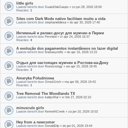
little girls
Laatste bericht door
GuatoDakGaups
«
zo jun 28, 2026 18:00
Reacties:
1
Sites com Dark Mode nativo facilitam muito a vida
Laatste bericht door
stephaniebilesa
«
do apr 30, 2026 17:40
Интимный и релакс-досуг для мужчин в Перми
Laatste bericht door
Permted
«
vr apr 24, 2026 16:37
Reacties:
4
A evolução dos pagamentos instantâneos no lazer digital
Laatste bericht door
brianasymi9z
«
do apr 16, 2026 13:15
Отдых для настоящих мужчин в Ростове-на-Дону
Laatste bericht door
Rostovstogy
«
wo apr 15, 2026 18:45
Reacties:
3
Ameryka Południowa
Laatste bericht door
OmskGrich
«
ma apr 06, 2026 19:43
Reacties:
1
Tree Removal The Woodlands TX
Laatste bericht door
kaitlynRal
«
vr feb 27, 2026 02:10
minuscule girls
Laatste bericht door
KennethCreek
«
za jan 10, 2026 10:02
Hey from a newcomer
Laatste bericht door
DonaldDip
«
do jan 01, 2026 19:44