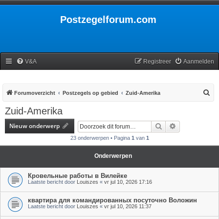
Postzegelforum.com
V&A
Registreer
Aanmelden
Z
Forumoverzicht
Postzegels op gebied
Zuid-Amerika
o
Zuid-Amerika
e
Nieuw onderwerp
Zoek
Uitgebreid zoe
k
23 onderwerpen • Pagina
1
van
1
Onderwerpen
Кровельные работы в Вилейке
Laatste bericht door
Louiszes
«
vr jul 10, 2026 17:16
квартира для командированных посуточно Воложин
Laatste bericht door
Louiszes
«
vr jul 10, 2026 11:37