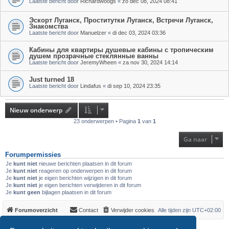
Laatste bericht door
Richardwoogs
«
zo dec 08, 2024 08:41
Эскорт Луганск, Проститутки Луганск, Встречи Луганск,
Знакомства
Laatste bericht door
Manuelzer
«
di dec 03, 2024 03:36
Кабины для квартиры душевые кабины с тропическим
душем прозрачные стеклянные ванны
Laatste bericht door
JeremyWheen
«
za nov 30, 2024 14:14
Just turned 18
Laatste bericht door
Lindafus
«
di sep 10, 2024 23:35
Nieuw onderwerp
23 onderwerpen • Pagina
1
van
1
Ga naar
Forumpermissies
Je
kunt niet
nieuwe berichten plaatsen in dit forum
Je
kunt niet
reageren op onderwerpen in dit forum
Je
kunt niet
je eigen berichten wijzigen in dit forum
Je
kunt niet
je eigen berichten verwijderen in dit forum
Je
kunt geen
bijlagen plaatsen in dit forum
Forumoverzicht
Contact
Verwijder cookies
Alle tijden zijn
UTC+02:00
*
Original Author:
Brad Veryard