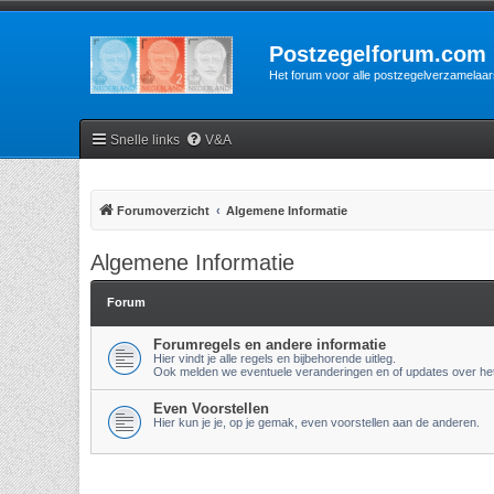
Postzegelforum.com
Het forum voor alle postzegelverzamelaar
Snelle links
V&A
Forumoverzicht
Algemene Informatie
Algemene Informatie
Forum
Forumregels en andere informatie
Hier vindt je alle regels en bijbehorende uitleg.
Ook melden we eventuele veranderingen en of updates over het
Even Voorstellen
Hier kun je je, op je gemak, even voorstellen aan de anderen.