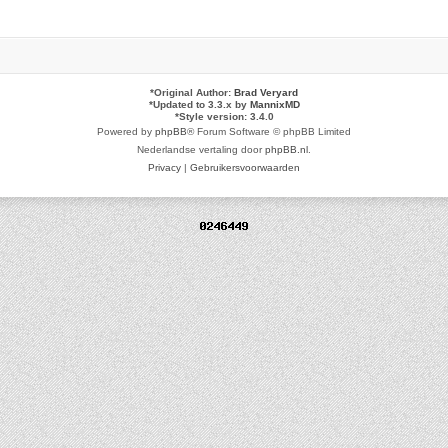
*
Original Author:
Brad Veryard
*
Updated to 3.3.x by
MannixMD
*
Style version: 3.4.0
Powered by
phpBB
® Forum Software © phpBB Limited
Nederlandse vertaling door
phpBB.nl
.
Privacy
|
Gebruikersvoorwaarden