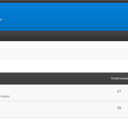
s!
Onderwerp
47
 forum.
58