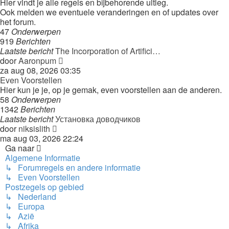
Hier vindt je alle regels en bijbehorende uitleg.
Ook melden we eventuele veranderingen en of updates over
het forum.
47
Onderwerpen
919
Berichten
Laatste bericht
The Incorporation of Artifici…
Bekijk
door
Aaronpum
laatste
za aug 08, 2026 03:35
bericht
Even Voorstellen
Hier kun je je, op je gemak, even voorstellen aan de anderen.
58
Onderwerpen
1342
Berichten
Laatste bericht
Установка доводчиков
Bekijk
door
niksislith
laatste
ma aug 03, 2026 22:24
bericht
Ga naar
Algemene Informatie
↳ Forumregels en andere informatie
↳ Even Voorstellen
Postzegels op gebied
↳ Nederland
↳ Europa
↳ Azië
↳ Afrika