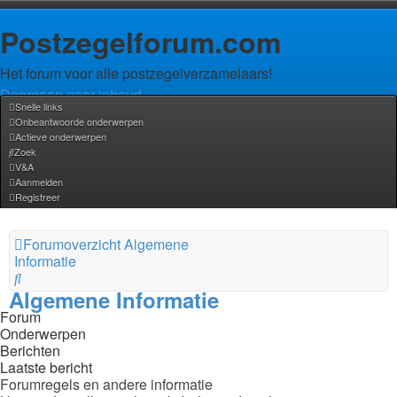
Postzegelforum.com
Het forum voor alle postzegelverzamelaars!
Doorgaan naar inhoud
Snelle links
Onbeantwoorde onderwerpen
Uitgebreid
Zoek
Actieve onderwerpen
zoeken
Zoek
V&A
Aanmelden
Registreer
Forumoverzicht
Algemene
Informatie
Zoek
Algemene Informatie
Forum
Onderwerpen
Berichten
Laatste bericht
Forumregels en andere informatie