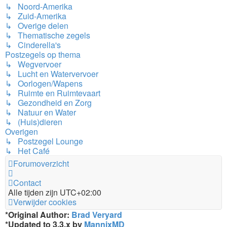
↳ Noord-Amerika
↳ Zuid-Amerika
↳ Overige delen
↳ Thematische zegels
↳ Cinderella's
Postzegels op thema
↳ Wegvervoer
↳ Lucht en Watervervoer
↳ Oorlogen/Wapens
↳ Ruimte en Ruimtevaart
↳ Gezondheid en Zorg
↳ Natuur en Water
↳ (Huis)dieren
Overigen
↳ Postzegel Lounge
↳ Het Café
Forumoverzicht
Contact
Alle tijden zijn
UTC+02:00
Verwijder cookies
*
Original Author:
Brad Veryard
*
Updated to 3.3.x by
MannixMD