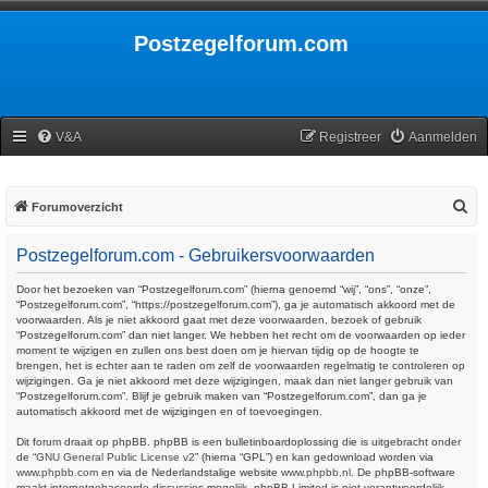
Postzegelforum.com
V&A
Registreer
Aanmelden
Z
Forumoverzicht
o
Postzegelforum.com - Gebruikersvoorwaarden
e
k
Door het bezoeken van “Postzegelforum.com” (hierna genoemd “wij”, “ons”, “onze”,
“Postzegelforum.com”, “https://postzegelforum.com”), ga je automatisch akkoord met de
voorwaarden. Als je niet akkoord gaat met deze voorwaarden, bezoek of gebruik
“Postzegelforum.com” dan niet langer. We hebben het recht om de voorwaarden op ieder
moment te wijzigen en zullen ons best doen om je hiervan tijdig op de hoogte te
brengen, het is echter aan te raden om zelf de voorwaarden regelmatig te controleren op
wijzigingen. Ga je niet akkoord met deze wijzigingen, maak dan niet langer gebruik van
“Postzegelforum.com”. Blijf je gebruik maken van “Postzegelforum.com”, dan ga je
automatisch akkoord met de wijzigingen en of toevoegingen.
Dit forum draait op phpBB. phpBB is een bulletinboardoplossing die is uitgebracht onder
de “
GNU General Public License v2
” (hierna “GPL”) en kan gedownload worden via
www.phpbb.com
en via de Nederlandstalige website
www.phpbb.nl
. De phpBB-software
maakt internetgebaseerde discussies mogelijk. phpBB Limited is niet verantwoordelijk