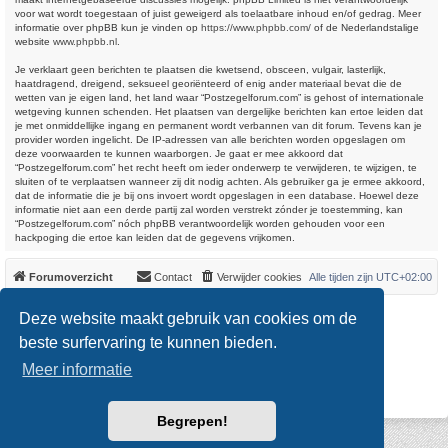
voor wat wordt toegestaan of juist geweigerd als toelaatbare inhoud en/of gedrag. Meer
informatie over phpBB kun je vinden op
https://www.phpbb.com/
of de Nederlandstalige
website
www.phpbb.nl
.
Je verklaart geen berichten te plaatsen die kwetsend, obsceen, vulgair, lasterlijk,
haatdragend, dreigend, seksueel georiënteerd of enig ander materiaal bevat die de
wetten van je eigen land, het land waar “Postzegelforum.com” is gehost of internationale
wetgeving kunnen schenden. Het plaatsen van dergelijke berichten kan ertoe leiden dat
je met onmiddellijke ingang en permanent wordt verbannen van dit forum. Tevens kan je
provider worden ingelicht. De IP-adressen van alle berichten worden opgeslagen om
deze voorwaarden te kunnen waarborgen. Je gaat er mee akkoord dat
“Postzegelforum.com” het recht heeft om ieder onderwerp te verwijderen, te wijzigen, te
sluiten of te verplaatsen wanneer zij dit nodig achten. Als gebruiker ga je ermee akkoord,
dat de informatie die je bij ons invoert wordt opgeslagen in een database. Hoewel deze
informatie niet aan een derde partij zal worden verstrekt zónder je toestemming, kan
“Postzegelforum.com” nóch phpBB verantwoordelijk worden gehouden voor een
hackpoging die ertoe kan leiden dat de gegevens vrijkomen.
Forumoverzicht
Contact
Verwijder cookies
Alle tijden zijn
UTC+02:00
*
Original Author:
Brad Veryard
Deze website maakt gebruik van cookies om de
*
Updated to 3.3.x by
MannixMD
*
Style version: 3.4.0
beste surfervaring te kunnen bieden.
Powered by
phpBB
® Forum Software © phpBB Limited
Meer informatie
Nederlandse vertaling door
phpBB.nl
.
Privacy
|
Gebruikersvoorwaarden
Begrepen!