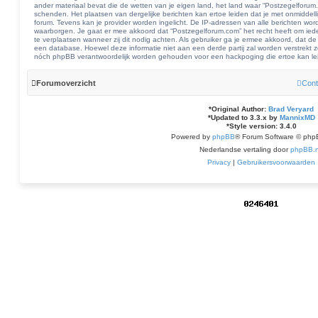
ander materiaal bevat die de wetten van je eigen land, het land waar “Postzegelforum
schenden. Het plaatsen van dergelijke berichten kan ertoe leiden dat je met onmiddel
forum. Tevens kan je provider worden ingelicht. De IP-adressen van alle berichten 
waarborgen. Je gaat er mee akkoord dat “Postzegelforum.com” het recht heeft om ieder 
te verplaatsen wanneer zij dit nodig achten. Als gebruiker ga je ermee akkoord, dat de 
een database. Hoewel deze informatie niet aan een derde partij zal worden verstrekt
nóch phpBB verantwoordelijk worden gehouden voor een hackpoging die ertoe kan le
Forumoverzicht
Cont
*
Original Author:
Brad Veryard
*
Updated to 3.3.x by
MannixMD
*
Style version: 3.4.0
Powered by
phpBB
® Forum Software © php
Nederlandse vertaling door
phpBB.n
Privacy
|
Gebruikersvoorwaarden