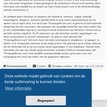
voor wat wordt toegestaan of juist geweigerd als toelaatbare inhoud en/of gedrag. Meer
informatie over phpBB kun je vinden op
https://www.phpbb.com/
of de Nederlandstalige
website
www.phpbb.nl
.
Je verklaart geen berichten te plaatsen die kwetsend, obsceen, vulgair, lasterlijk,
haatdragend, dreigend, seksueel georiënteerd of enig ander materiaal bevat die de
wetten van je eigen land, het land waar “Postzegelforum.com” is gehost of internationale
wetgeving kunnen schenden. Het plaatsen van dergelijke berichten kan ertoe leiden dat
je met onmiddellijke ingang en permanent wordt verbannen van dit forum. Tevens kan je
provider worden ingelicht. De IP-adressen van alle berichten worden opgeslagen om
deze voorwaarden te kunnen waarborgen. Je gaat er mee akkoord dat
“Postzegelforum.com” het recht heeft om ieder onderwerp te verwijderen, te wijzigen, te
sluiten of te verplaatsen wanneer zij dit nodig achten. Als gebruiker ga je ermee akkoord,
dat de informatie die je bij ons invoert wordt opgeslagen in een database. Hoewel deze
informatie niet aan een derde partij zal worden verstrekt zónder je toestemming, kan
“Postzegelforum.com” nóch phpBB verantwoordelijk worden gehouden voor een
hackpoging die ertoe kan leiden dat de gegevens vrijkomen.
Forumoverzicht
Contact
Verwijder cookies
Alle tijden zijn
UTC+02:00
*
Original Author:
Brad Veryard
Deze website maakt gebruik van cookies om de
*
Updated to 3.3.x by
MannixMD
*
Style version: 3.4.0
beste surfervaring te kunnen bieden.
Powered by
phpBB
® Forum Software © phpBB Limited
Meer informatie
Nederlandse vertaling door
phpBB.nl
.
Privacy
|
Gebruikersvoorwaarden
Begrepen!