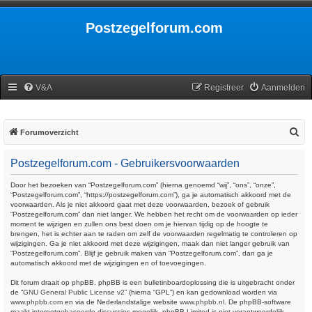
Postzegelforum.com
V&A
Registreer
Aanmelden
Z
Forumoverzicht
o
Postzegelforum.com - Gebruikersvoorwaarden
e
k
Door het bezoeken van “Postzegelforum.com” (hierna genoemd “wij”, “ons”, “onze”,
“Postzegelforum.com”, “https://postzegelforum.com”), ga je automatisch akkoord met de
voorwaarden. Als je niet akkoord gaat met deze voorwaarden, bezoek of gebruik
“Postzegelforum.com” dan niet langer. We hebben het recht om de voorwaarden op ieder
moment te wijzigen en zullen ons best doen om je hiervan tijdig op de hoogte te
brengen, het is echter aan te raden om zelf de voorwaarden regelmatig te controleren op
wijzigingen. Ga je niet akkoord met deze wijzigingen, maak dan niet langer gebruik van
“Postzegelforum.com”. Blijf je gebruik maken van “Postzegelforum.com”, dan ga je
automatisch akkoord met de wijzigingen en of toevoegingen.
Dit forum draait op phpBB. phpBB is een bulletinboardoplossing die is uitgebracht onder
de “
GNU General Public License v2
” (hierna “GPL”) en kan gedownload worden via
www.phpbb.com
en via de Nederlandstalige website
www.phpbb.nl
. De phpBB-software
maakt internetgebaseerde discussies mogelijk. phpBB Limited is niet verantwoordelijk