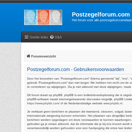
Postzegelforum.com
Het forum voor alle postzegelverzamelaar
Snelle links
V&A
Forumoverzicht
Postzegelforum.com - Gebruikersvoorwaarden
Door het bezoeken van “Postzegelforum.com” (hierna genoemd “wij”, “ons”, “
gebruik “Postzegelforum.com” dan niet langer. We hebben het recht om de vo
te controleren op wijzigingen. Ga je niet akkoord met deze wijzigingen, maa
Dit forum draait op phpBB. phpBB is een bulletinboardoplossing die is uitgeb
phpBB-software maakt internetgebaseerde discussies mogelijk. phpBB Limited 
https://www.phpbb.com/
of de Nederlandstalige website
www.phpbb.nl
.
Je verklaart geen berichten te plaatsen die kwetsend, obsceen, vulgair, last
internationale wetgeving kunnen schenden. Het plaatsen van dergelijke beric
berichten worden opgeslagen om deze voorwaarden te kunnen waarborgen. Je ga
gebruiker ga je ermee akkoord, dat de informatie die je bij ons invoert wor
verantwoordelijk worden gehouden voor een hackpoging die ertoe kan leide