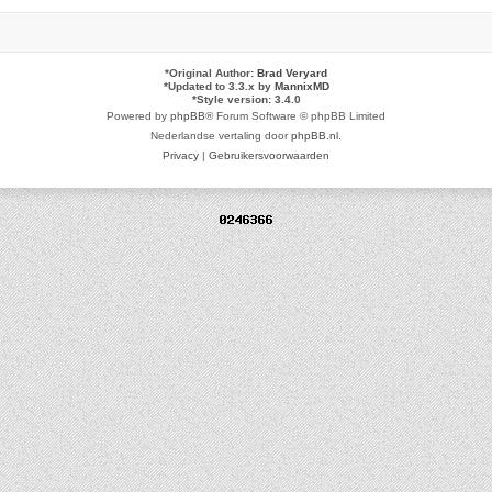
*
Original Author:
Brad Veryard
*
Updated to 3.3.x by
MannixMD
*
Style version: 3.4.0
Powered by
phpBB
® Forum Software © phpBB Limited
Nederlandse vertaling door
phpBB.nl
.
Privacy
|
Gebruikersvoorwaarden