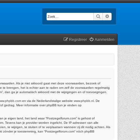
Zoek
Uitgebreid zoek
Registreer
Aanmelden
oorwaarden. Als je niet akkoord gaat met deze voorwaarden, bezoek of
e te brengen, het is echter aan te raden om zelf de voorwaarden regelmatig
om”, dan ga je automatisch akkoord met de wijzigingen en of toevoegingen.
ww.phpbb.com
en via de Nederlandstalige website
www.phpbb.nl
. De
n/of gedrag. Meer informatie over phpBB kun je vinden op
van je eigen land, het land waar “Postzegelforum.com” is gehost of
m. Tevens kan je provider worden ingelicht. De IP-adressen van alle
te wijzigen, te sluiten of te verplaatsen wanneer zij dit nodig achten. Als
trekt zónder je toestemming, kan “Postzegelforum.com” nóch phpBB