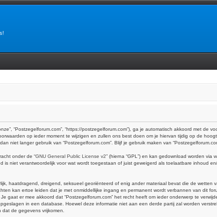
s!
onze”, “Postzegelforum.com”, “https://postzegelforum.com”), ga je automatisch akkoord met de v
orwaarden op ieder moment te wijzigen en zullen ons best doen om je hiervan tijdig op de hoogt
k dan niet langer gebruik van “Postzegelforum.com”. Blijf je gebruik maken van “Postzegelforum.c
racht onder de “
GNU General Public License v2
” (hierna “GPL”) en kan gedownload worden via
w
is niet verantwoordelijk voor wat wordt toegestaan of juist geweigerd als toelaatbare inhoud e
erlijk, haatdragend, dreigend, seksueel georiënteerd of enig ander materiaal bevat die de wetten 
hten kan ertoe leiden dat je met onmiddellijke ingang en permanent wordt verbannen van dit foru
at er mee akkoord dat “Postzegelforum.com” het recht heeft om ieder onderwerp te verwijderen, 
dt opgeslagen in een database. Hoewel deze informatie niet aan een derde partij zal worden vers
n dat de gegevens vrijkomen.