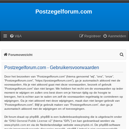
Postzegelforum.com
V&A
Registreer
Aanmelden
Z
Forumoverzicht
o
Postzegelforum.com - Gebruikersvoorwaarden
e
k
Door het bezoeken van “Postzegelforum.com” (hierna genoemd “wij”, “ons”, “onze”,
“Postzegelforum.com”, “https://postzegelforum.com”), ga je automatisch akkoord met de
voorwaarden. Als je niet akkoord gaat met deze voorwaarden, bezoek of gebruik
“Postzegelforum.com” dan niet langer. We hebben het recht om de voorwaarden op ieder
moment te wijzigen en zullen ons best doen om je hiervan tijdig op de hoogte te
brengen, het is echter aan te raden om zelf de voorwaarden regelmatig te controleren op
wijzigingen. Ga je niet akkoord met deze wijzigingen, maak dan niet langer gebruik van
“Postzegelforum.com”. Blijf je gebruik maken van “Postzegelforum.com”, dan ga je
automatisch akkoord met de wijzigingen en of toevoegingen.
Dit forum draait op phpBB. phpBB is een bulletinboardoplossing die is uitgebracht onder
de “
GNU General Public License v2
” (hierna “GPL”) en kan gedownload worden via
www.phpbb.com
en via de Nederlandstalige website
www.phpbb.nl
. De phpBB-software
maakt internetgebaseerde discussies mogelijk. phpBB Limited is niet verantwoordelijk