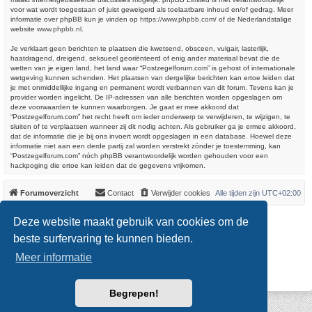
voor wat wordt toegestaan of juist geweigerd als toelaatbare inhoud en/of gedrag. Meer
informatie over phpBB kun je vinden op
https://www.phpbb.com/
of de Nederlandstalige
website
www.phpbb.nl
.
Je verklaart geen berichten te plaatsen die kwetsend, obsceen, vulgair, lasterlijk,
haatdragend, dreigend, seksueel georiënteerd of enig ander materiaal bevat die de
wetten van je eigen land, het land waar “Postzegelforum.com” is gehost of internationale
wetgeving kunnen schenden. Het plaatsen van dergelijke berichten kan ertoe leiden dat
je met onmiddellijke ingang en permanent wordt verbannen van dit forum. Tevens kan je
provider worden ingelicht. De IP-adressen van alle berichten worden opgeslagen om
deze voorwaarden te kunnen waarborgen. Je gaat er mee akkoord dat
“Postzegelforum.com” het recht heeft om ieder onderwerp te verwijderen, te wijzigen, te
sluiten of te verplaatsen wanneer zij dit nodig achten. Als gebruiker ga je ermee akkoord,
dat de informatie die je bij ons invoert wordt opgeslagen in een database. Hoewel deze
informatie niet aan een derde partij zal worden verstrekt zónder je toestemming, kan
“Postzegelforum.com” nóch phpBB verantwoordelijk worden gehouden voor een
hackpoging die ertoe kan leiden dat de gegevens vrijkomen.
Forumoverzicht
Contact
Verwijder cookies
Alle tijden zijn
UTC+02:00
*
Original Author:
Brad Veryard
Deze website maakt gebruik van cookies om de
*
Updated to 3.3.x by
MannixMD
*
Style version: 3.4.0
beste surfervaring te kunnen bieden.
Powered by
phpBB
® Forum Software © phpBB Limited
Meer informatie
Nederlandse vertaling door
phpBB.nl
.
Privacy
|
Gebruikersvoorwaarden
Begrepen!