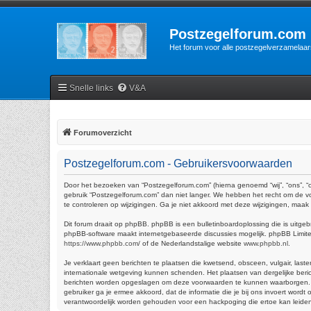
Postzegelforum.com
Het forum voor alle postzegelverzamelaar
Snelle links
V&A
Forumoverzicht
Postzegelforum.com - Gebruikersvoorwaarden
Door het bezoeken van “Postzegelforum.com” (hierna genoemd “wij”, “ons”, “
gebruik “Postzegelforum.com” dan niet langer. We hebben het recht om de vo
te controleren op wijzigingen. Ga je niet akkoord met deze wijzigingen, maa
Dit forum draait op phpBB. phpBB is een bulletinboardoplossing die is uitgeb
phpBB-software maakt internetgebaseerde discussies mogelijk. phpBB Limited 
https://www.phpbb.com/
of de Nederlandstalige website
www.phpbb.nl
.
Je verklaart geen berichten te plaatsen die kwetsend, obsceen, vulgair, last
internationale wetgeving kunnen schenden. Het plaatsen van dergelijke beric
berichten worden opgeslagen om deze voorwaarden te kunnen waarborgen. Je ga
gebruiker ga je ermee akkoord, dat de informatie die je bij ons invoert wor
verantwoordelijk worden gehouden voor een hackpoging die ertoe kan leide