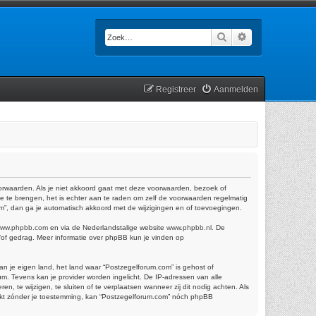
Zoek
Uitgebreid zoek
Registreer
Aanmelden
oorwaarden. Als je niet akkoord gaat met deze voorwaarden, bezoek of
e te brengen, het is echter aan te raden om zelf de voorwaarden regelmatig
om”, dan ga je automatisch akkoord met de wijzigingen en of toevoegingen.
ww.phpbb.com
en via de Nederlandstalige website
www.phpbb.nl
. De
n/of gedrag. Meer informatie over phpBB kun je vinden op
van je eigen land, het land waar “Postzegelforum.com” is gehost of
m. Tevens kan je provider worden ingelicht. De IP-adressen van alle
te wijzigen, te sluiten of te verplaatsen wanneer zij dit nodig achten. Als
trekt zónder je toestemming, kan “Postzegelforum.com” nóch phpBB