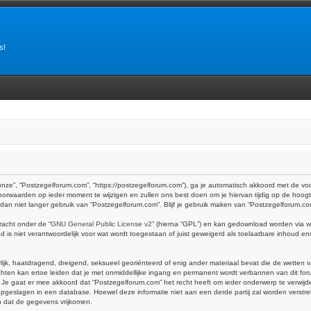
s!
onze”, “Postzegelforum.com”, “https://postzegelforum.com”), ga je automatisch akkoord met de v
orwaarden op ieder moment te wijzigen en zullen ons best doen om je hiervan tijdig op de hoogt
k dan niet langer gebruik van “Postzegelforum.com”. Blijf je gebruik maken van “Postzegelforum.c
racht onder de “
GNU General Public License v2
” (hierna “GPL”) en kan gedownload worden via
w
is niet verantwoordelijk voor wat wordt toegestaan of juist geweigerd als toelaatbare inhoud e
erlijk, haatdragend, dreigend, seksueel georiënteerd of enig ander materiaal bevat die de wetten 
hten kan ertoe leiden dat je met onmiddellijke ingang en permanent wordt verbannen van dit foru
at er mee akkoord dat “Postzegelforum.com” het recht heeft om ieder onderwerp te verwijderen, 
dt opgeslagen in een database. Hoewel deze informatie niet aan een derde partij zal worden vers
n dat de gegevens vrijkomen.