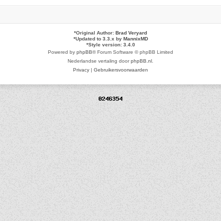
*
Original Author:
Brad Veryard
*
Updated to 3.3.x by
MannixMD
*
Style version: 3.4.0
Powered by
phpBB
® Forum Software © phpBB Limited
Nederlandse vertaling door
phpBB.nl
.
Privacy
|
Gebruikersvoorwaarden