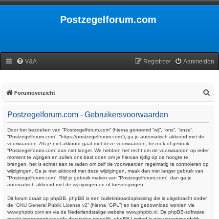
Postzegelforum.com
V&A
Registreer
Aanmelden
Z
Forumoverzicht
o
Postzegelforum.com - Gebruikersvoorwaarden
e
k
Door het bezoeken van “Postzegelforum.com” (hierna genoemd “wij”, “ons”, “onze”,
“Postzegelforum.com”, “https://postzegelforum.com”), ga je automatisch akkoord met de
voorwaarden. Als je niet akkoord gaat met deze voorwaarden, bezoek of gebruik
“Postzegelforum.com” dan niet langer. We hebben het recht om de voorwaarden op ieder
moment te wijzigen en zullen ons best doen om je hiervan tijdig op de hoogte te
brengen, het is echter aan te raden om zelf de voorwaarden regelmatig te controleren op
wijzigingen. Ga je niet akkoord met deze wijzigingen, maak dan niet langer gebruik van
“Postzegelforum.com”. Blijf je gebruik maken van “Postzegelforum.com”, dan ga je
automatisch akkoord met de wijzigingen en of toevoegingen.
Dit forum draait op phpBB. phpBB is een bulletinboardoplossing die is uitgebracht onder
de “
GNU General Public License v2
” (hierna “GPL”) en kan gedownload worden via
www.phpbb.com
en via de Nederlandstalige website
www.phpbb.nl
. De phpBB-software
maakt internetgebaseerde discussies mogelijk. phpBB Limited is niet verantwoordelijk