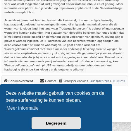
voor wat wordt toegestaan of juist geweigerd als toelaatbare inhoud en/of gedrag. Meer
informatie over phpBB kun je vinden op
https://www.phpbb.com/
of de Nederlandstalige
website
www.phpbb.nl
.
Je verklaart geen berichten te plaatsen die kwetsend, obsceen, vulgair, lasterlijk,
haatdragend, dreigend, seksueel georiënteerd of enig ander materiaal bevat die de
wetten van je eigen land, het land waar “Postzegelforum.com” is gehost of internationale
wetgeving kunnen schenden. Het plaatsen van dergelijke berichten kan ertoe leiden dat
je met onmiddellijke ingang en permanent wordt verbannen van dit forum. Tevens kan je
provider worden ingelicht. De IP-adressen van alle berichten worden opgeslagen om
deze voorwaarden te kunnen waarborgen. Je gaat er mee akkoord dat
“Postzegelforum.com” het recht heeft om ieder onderwerp te verwijderen, te wijzigen, te
sluiten of te verplaatsen wanneer zij dit nodig achten. Als gebruiker ga je ermee akkoord,
dat de informatie die je bij ons invoert wordt opgeslagen in een database. Hoewel deze
informatie niet aan een derde partij zal worden verstrekt zónder je toestemming, kan
“Postzegelforum.com” nóch phpBB verantwoordelijk worden gehouden voor een
hackpoging die ertoe kan leiden dat de gegevens vrijkomen.
Forumoverzicht
Contact
Verwijder cookies
Alle tijden zijn
UTC+02:00
*
Original Author:
Brad Veryard
Deze website maakt gebruik van cookies om de
*
Updated to 3.3.x by
MannixMD
*
Style version: 3.4.0
beste surfervaring te kunnen bieden.
Powered by
phpBB
® Forum Software © phpBB Limited
Meer informatie
Nederlandse vertaling door
phpBB.nl
.
Privacy
|
Gebruikersvoorwaarden
Begrepen!