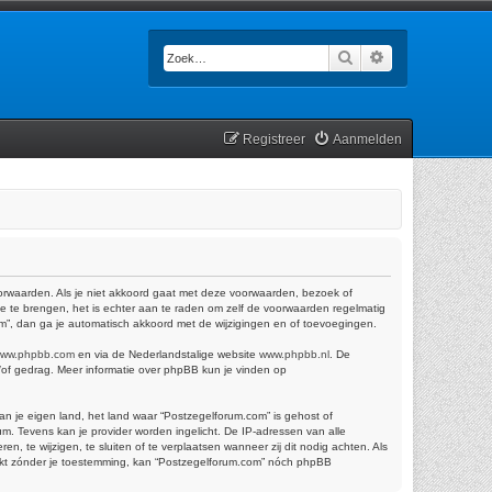
Zoek
Uitgebreid zoek
Registreer
Aanmelden
oorwaarden. Als je niet akkoord gaat met deze voorwaarden, bezoek of
e te brengen, het is echter aan te raden om zelf de voorwaarden regelmatig
om”, dan ga je automatisch akkoord met de wijzigingen en of toevoegingen.
ww.phpbb.com
en via de Nederlandstalige website
www.phpbb.nl
. De
n/of gedrag. Meer informatie over phpBB kun je vinden op
van je eigen land, het land waar “Postzegelforum.com” is gehost of
m. Tevens kan je provider worden ingelicht. De IP-adressen van alle
te wijzigen, te sluiten of te verplaatsen wanneer zij dit nodig achten. Als
trekt zónder je toestemming, kan “Postzegelforum.com” nóch phpBB