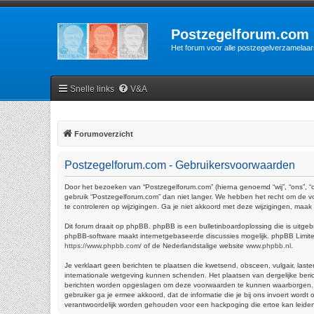
Postzegelforum.com
Het forum voor alle postzegelverzamelaar
Snelle links
V&A
Forumoverzicht
Postzegelforum.com - Gebruikersvoorwaarden
Door het bezoeken van “Postzegelforum.com” (hierna genoemd “wij”, “ons”, “
gebruik “Postzegelforum.com” dan niet langer. We hebben het recht om de vo
te controleren op wijzigingen. Ga je niet akkoord met deze wijzigingen, maa
Dit forum draait op phpBB. phpBB is een bulletinboardoplossing die is uitgeb
phpBB-software maakt internetgebaseerde discussies mogelijk. phpBB Limited 
https://www.phpbb.com/
of de Nederlandstalige website
www.phpbb.nl
.
Je verklaart geen berichten te plaatsen die kwetsend, obsceen, vulgair, last
internationale wetgeving kunnen schenden. Het plaatsen van dergelijke beric
berichten worden opgeslagen om deze voorwaarden te kunnen waarborgen. Je ga
gebruiker ga je ermee akkoord, dat de informatie die je bij ons invoert wor
verantwoordelijk worden gehouden voor een hackpoging die ertoe kan leide