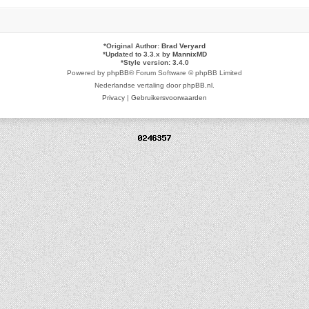
*
Original Author:
Brad Veryard
*
Updated to 3.3.x by
MannixMD
*
Style version: 3.4.0
Powered by
phpBB
® Forum Software © phpBB Limited
Nederlandse vertaling door
phpBB.nl
.
Privacy
|
Gebruikersvoorwaarden