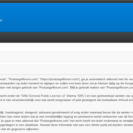
s!
onze”, “Postzegelforum.com”, “https://postzegelforum.com”), ga je automatisch akkoord met de v
orwaarden op ieder moment te wijzigen en zullen ons best doen om je hiervan tijdig op de hoogt
k dan niet langer gebruik van “Postzegelforum.com”. Blijf je gebruik maken van “Postzegelforum.c
racht onder de “
GNU General Public License v2
” (hierna “GPL”) en kan gedownload worden via
w
is niet verantwoordelijk voor wat wordt toegestaan of juist geweigerd als toelaatbare inhoud e
erlijk, haatdragend, dreigend, seksueel georiënteerd of enig ander materiaal bevat die de wetten 
hten kan ertoe leiden dat je met onmiddellijke ingang en permanent wordt verbannen van dit foru
at er mee akkoord dat “Postzegelforum.com” het recht heeft om ieder onderwerp te verwijderen, 
dt opgeslagen in een database. Hoewel deze informatie niet aan een derde partij zal worden vers
n dat de gegevens vrijkomen.